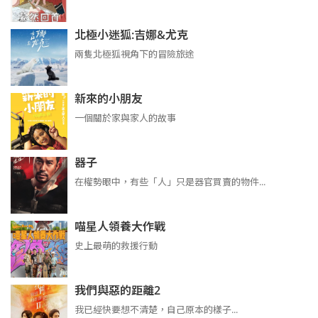
北極小迷狐:吉娜&尤克
兩隻北極狐視角下的冒險旅途
新來的小朋友
一個關於家與家人的故事
器子
在權勢眼中，有些「人」只是器官買賣的物件...
喵星人領養大作戰
史上最萌的救援行動
我們與惡的距離2
我已經快要想不清楚，自己原本的樣子...