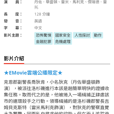
演 員：
丹佐．華盛頓、雷米．馬利克、傑瑞德．雷
托
長 度：
128
分鐘
發 音：
英語
字 幕：
中文
影片主題：
恐怖驚悚
國家安全
人性探討
動作
金融犯罪
危機處理
影片介紹
★EMovie雲端公播限定★
克恩郡副警長喬狄肯，小名狄克（丹佐華盛頓飾
演），被派往洛杉磯進行本該是趟簡單明快的證據收
集任務。取而代之的是，他被捲入一場緝捕正肆虐該
市的連環殺手之行動。領導緝捕的是洛杉磯郡警長吉
姆貝克斯特（雷米馬利克飾演），對狄克的警察直覺
大為驚艷，因而私自尋求他的協助。但在兩人追踪兇