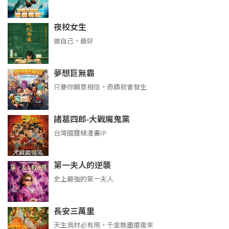
夜校女生
做自己，最好
夢想巨無霸
只要你願意相信，奇蹟就會發生
諸葛四郎-大戰魔鬼黨
台灣國寶級漫畫IP
第一夫人的逆襲
史上最強的第一夫人
長安三萬里
天生我材必有用，千金散盡還復來