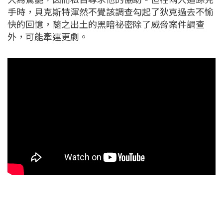
手時，貝克斯特渾然不覺該調查勾起了狄克過去不愉
快的回憶，隨之出土的黑暗祕密除了威脅案件調查
外，可能牽連更劇。