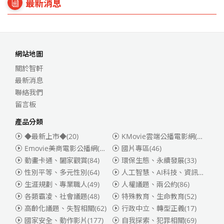
最新消息
網站地圖
關於智軒
最新消息
聯絡我們
留言板
產品分類
◆最新上市◆
(20)
KMovie雲端公播電影網(迪士尼、福斯、索尼)
Emovie美商電影公播網(華納)
(186)
國片專區
(46)
動畫卡通、闔家觀賞
(84)
環保生態、永續發展
(33)
性別平等、多元性別
(64)
人工智慧、AI科技、資訊安全
(55)
生涯規劃、專業職人
(49)
人權議題、兩公約
(86)
各類霸凌、社會議題
(48)
特殊教育、生命教育
(52)
高齡化議題、失智相關
(62)
行政中立、轉型正義
(17)
國家安全、動作影片
(177)
自我探索、犯罪相關
(69)