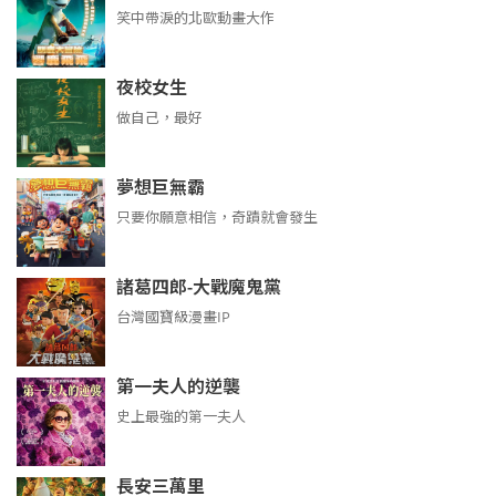
笑中帶淚的北歐動畫大作
夜校女生
做自己，最好
夢想巨無霸
只要你願意相信，奇蹟就會發生
諸葛四郎-大戰魔鬼黨
台灣國寶級漫畫IP
第一夫人的逆襲
史上最強的第一夫人
長安三萬里