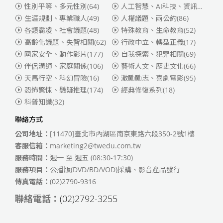
性別平等、多元性別
(64)
人工智慧、AI科技、資訊安全
(55)
生涯規劃、專業職人
(49)
人權議題、兩公約
(86)
各類霸凌、社會議題
(48)
特殊教育、生命教育
(52)
高齡化議題、失智相關
(62)
行政中立、轉型正義
(17)
國家安全、動作影片
(177)
自我探索、犯罪相關
(69)
伴侶溝通、家庭關係
(106)
藝術人文、歷史文化
(66)
天馬行空、科幻冒險
(16)
激勵勵志、喜劇電影
(95)
恐怖驚悚、懸疑推理
(174)
經典修復系列
(18)
科普知識
(32)
聯絡方式
公司地址：
[11470]臺北市內湖區南京東路六段350-2號1樓
客服信箱：
marketing2@twedu.com.tw
服務時間：
週一 至 週五 (08:30-17:30)
服務項目：
公播版(DVD/BD/VOD)採購、影音產品發行
傳真電話：
(02)2790-9316
聯絡電話：
(02)2792-3255