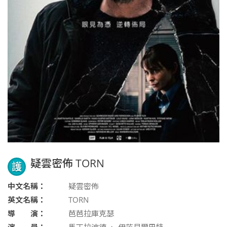
疑雲密佈 TORN
護
中文名稱：
疑雲密佈
英文名稱：
TORN
導 演：
芭芭拉庫克瑟
演 員：
馬丁拉波德 、 伊莎貝爾巴特