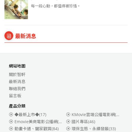
每一段心動，都值得被珍惜。
最新消息
網站地圖
關於智軒
最新消息
聯絡我們
留言板
產品分類
◆最新上市◆
(17)
KMovie雲端公播電影網(迪士尼、福斯、索尼)
Emovie美商電影公播網(華納)
(186)
國片專區
(46)
動畫卡通、闔家觀賞
(84)
環保生態、永續發展
(33)