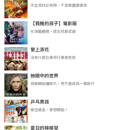
天生我材必有用，千金散盡還復來
【我推的孩子】電影版
在演藝圈裡，謊言就是武器
警上添花
沒有什麼比奉命行事更危險
她眼中的世界
我寧願拍攝照片，而不是成為一張照片
乒乓男孩
接住彼此，夢想開始！
夏日的檸檬草