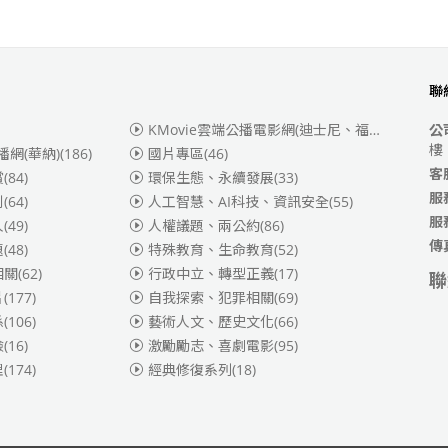
聯
KMovie雲端公播電影網(迪士尼、福斯、索尼)
(3
公
樓
播網(華納)
(186)
國片專區
(46)
客
賞
(84)
環保生態、永續發展
(33)
服
別
(64)
人工智慧、AI科技、資訊安全
(55)
服
人
(49)
人權議題、兩公約
(86)
傳
題
(48)
特殊教育、生命教育
(52)
相關
(62)
行政中立、轉型正義
(17)
聯
片
(177)
自我探索、犯罪相關
(69)
係
(106)
藝術人文、歷史文化
(66)
險
(16)
激勵勵志、喜劇電影
(95)
理
(174)
經典修復系列
(18)