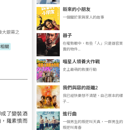
新來的小朋友
一個關於家與家人的故事
後大銀幕之
器子
在權勢眼中，有些「人」只是器官買
族相關
賣的物件...
喵星人領養大作戰
史上最萌的救援行動
我們與惡的距離2
我已經快要想不清楚，自己原本的樣
子...
卻成了變裝酒
進行曲
齒，羅素憤而
​​​一個男生的叛逆叫天真，一群男生的
叛逆叫青春