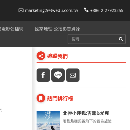
marketing2@twedu.com.tw
+886-2-27923255
美商電影公播網
國家地理-公播影音資源
追蹤我們
熱門排行榜
希
北極小迷狐:吉娜&尤克
兩隻北極狐視角下的冒險旅途