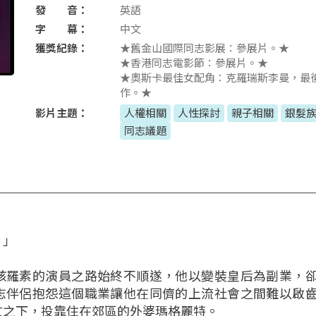
發 音：
英語
字 幕：
中文
獲獎紀錄：
★舊金山國際同志影展：參展片。★
★香港同志電影節：參展片。★
★奧斯卡最佳女配角：克羅瑞斯李曼，最
作。★
影片主題：
人權相關
人性探討
親子相關
銀髮
同志議題
。」
孩羅素的演員之路始終不順遂，他以變裝皇后為副業，
志伴侶抱怨這個職業讓他在同儕的上流社會之間難以啟
文之下，投靠住在郊區的外婆瑪格麗特。