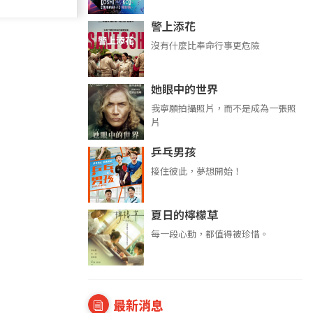
警上添花
沒有什麼比奉命行事更危險
她眼中的世界
我寧願拍攝照片，而不是成為一張照
片
乒乓男孩
接住彼此，夢想開始！
夏日的檸檬草
每一段心動，都值得被珍惜。
最新消息