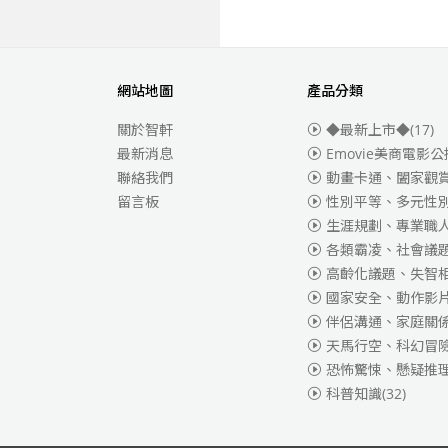
網站地圖
產品分類
關於智軒
◆最新上市◆
(17)
最新消息
Emovie美商電影公
聯絡我們
動畫卡通、闔家觀
留言板
性別平等、多元性
生涯規劃、專業職
各類霸凌、社會議
高齡化議題、失智
國家安全、動作影
伴侶溝通、家庭關
天馬行空、科幻冒
恐怖驚悚、懸疑推
科普知識
(32)