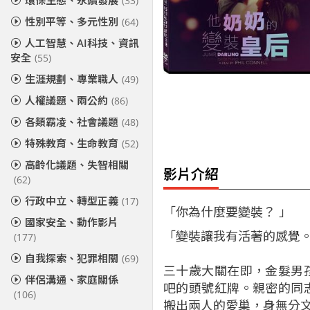
環保生態、永續發展
(33)
性別平等、多元性別
(64)
人工智慧、AI科技、資訊
安全
(55)
生涯規劃、專業職人
(49)
人權議題、兩公約
(86)
各類霸凌、社會議題
(48)
特殊教育、生命教育
(52)
高齡化議題、失智相關
影片介紹
(62)
行政中立、轉型正義
(17)
「你為什麼要變裝？ 」
國家安全、動作影片
「變裝讓我有活著的感覺
(177)
自我探索、犯罪相關
(69)
三十歲大關在即，金髮男
伴侶溝通、家庭關係
吧的頭號紅牌。親密的同
(106)
搬出兩人的愛巢，身無分