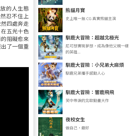
開放的人生態
熊貓月寶
依然忍不住上
史上唯一無 CG 真實熊貓主演
依然四處奔走
。在五光十色
馴鹿大冒險：超越北極光
情的阻礙愈來
提出了一個重
尼可想實現夢想，成為像他父親一樣
的英雄…
馴鹿大冒險：小兄弟大麻煩
馴鹿兄弟攜手感動人心
馴鹿大冒險：響鹿飛飛
笑中帶淚的北歐動畫大作
夜校女生
做自己，最好