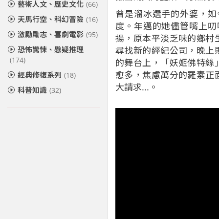
藝術人文、歷史文化
(66)
曾是溜冰選手的外婆，如
天馬行空、科幻冒險
(16)
度。年邁的她儘管嘴上叨
激勵勵志、喜劇電影
(95)
揚，原本平淡乏味的鄉村
恐怖驚悚、懸疑推理
尋找新的經紀公司，晚上
(174)
的舞台上，「妖姬佛特絲
愈多，焦慮萬分的羅素正
經典修復系列
(18)
大請求...。
科普知識
(32)