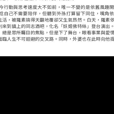
今行動與思考速度大不如前，唯一不變的是依舊風趣
唸自己不需要陪伴，但聽到外孫打算留下同住，嘴角
生活，被羅素搞得天翻地覆卻又生氣昂然。白天，羅素
則來到鎮上的同志酒吧，化名「妖姬佛特絲」登台演出
」總是眾所矚目的焦點，但是下了舞台，眼看事業與愛
面臨人生不可迴避的交叉路。同時，外婆也在此時向他