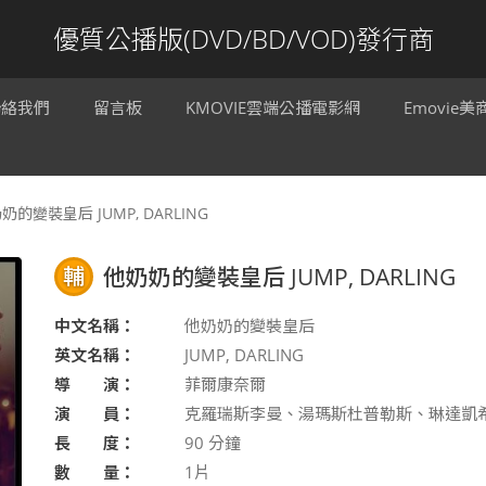
優質公播版(DVD/BD/VOD)發行商
聯絡我們
留言板
KMOVIE雲端公播電影網
Emovie
奶的變裝皇后 JUMP, DARLING
輔
他奶奶的變裝皇后 JUMP, DARLING
中文名稱：
他奶奶的變裝皇后
英文名稱：
JUMP, DARLING
導 演：
菲爾康奈爾
演 員：
克羅瑞斯李曼、湯瑪斯杜普勒斯、琳達凱
長 度：
90
分鐘
數 量：
1片