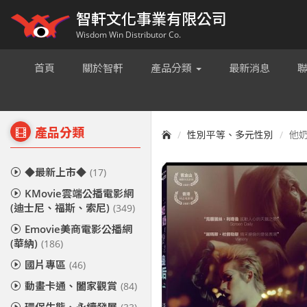
智軒文化事業有限公司
Wisdom Win Distributor Co.
首頁
關於智軒
產品分類
最新消息
產品分類
性別平等、多元性別
他奶
◆最新上市◆
(17)
KMovie雲端公播電影網
(迪士尼、福斯、索尼)
(349)
Emovie美商電影公播網
(華納)
(186)
國片專區
(46)
動畫卡通、闔家觀賞
(84)