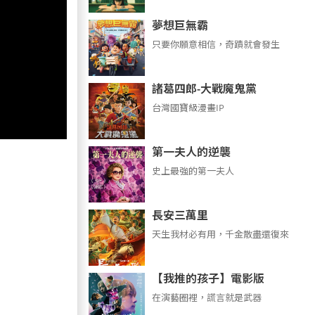
夢想巨無霸
只要你願意相信，奇蹟就會發生
諸葛四郎-大戰魔鬼黨
台灣國寶級漫畫IP
第一夫人的逆襲
史上最強的第一夫人
長安三萬里
天生我材必有用，千金散盡還復來
【我推的孩子】電影版
在演藝圈裡，謊言就是武器