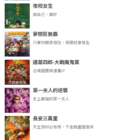
夜校女生
做自己，最好
夢想巨無霸
只要你願意相信，奇蹟就會發生
諸葛四郎-大戰魔鬼黨
台灣國寶級漫畫IP
第一夫人的逆襲
史上最強的第一夫人
長安三萬里
天生我材必有用，千金散盡還復來