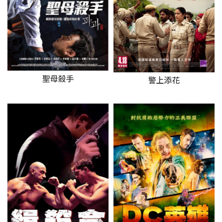
聖母殺手
警上添花