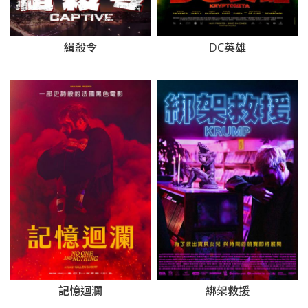
緝殺令
DC英雄
記憶迴瀾
綁架救援