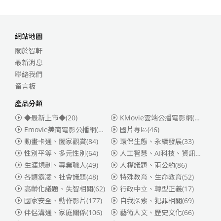
網站地圖
關於智軒
最新消息
聯絡我們
留言板
產品分類
◆最新上市◆
(20)
KMovie雲端公播電影網(迪士尼、福斯、索尼)
Emovie美商電影公播網(華納)
(186)
國片專區
(46)
動畫卡通、闔家觀賞
(84)
環保生態、永續發展
(33)
性別平等、多元性別
(64)
人工智慧、AI科技、資訊安全
(55)
生涯規劃、專業職人
(49)
人權議題、兩公約
(86)
各類霸凌、社會議題
(48)
特殊教育、生命教育
(52)
高齡化議題、失智相關
(62)
行政中立、轉型正義
(17)
國家安全、動作影片
(177)
自我探索、犯罪相關
(69)
伴侶溝通、家庭關係
(106)
藝術人文、歷史文化
(66)