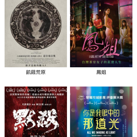
飢餓荒原
鳳姐