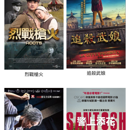
追殺武娘
烈戰槍火