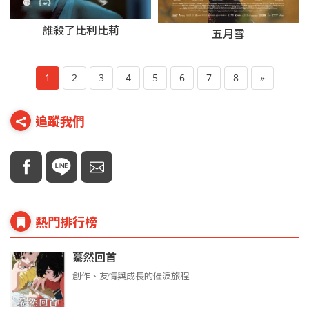
誰殺了比利比莉
五月雪
1
2
3
4
5
6
7
8
»
追蹤我們
熱門排行榜
驀然回首
創作、友情與成長的催淚旅程