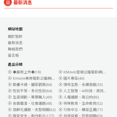
最新消息
網站地圖
關於智軒
最新消息
聯絡我們
留言板
產品分類
◆最新上市◆
(18)
KMovie雲端公播電影網(迪士尼、福斯、索尼)
Emovie美商電影公播網(華納)
(186)
國片專區
(46)
動畫卡通、闔家觀賞
(84)
環保生態、永續發展
(33)
性別平等、多元性別
(64)
人工智慧、AI科技、資訊安全
(55)
生涯規劃、專業職人
(49)
人權議題、兩公約
(86)
各類霸凌、社會議題
(48)
特殊教育、生命教育
(52)
高齡化議題、失智相關
(62)
行政中立、轉型正義
(17)
國家安全、動作影片
(177)
自我探索、犯罪相關
(69)