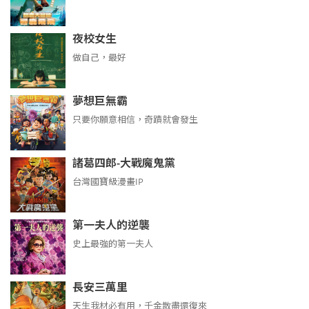
夜校女生
做自己，最好
夢想巨無霸
只要你願意相信，奇蹟就會發生
諸葛四郎-大戰魔鬼黨
台灣國寶級漫畫IP
第一夫人的逆襲
史上最強的第一夫人
長安三萬里
天生我材必有用，千金散盡還復來