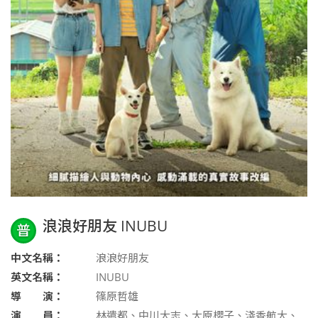
浪浪好朋友 INUBU
普
中文名稱：
浪浪好朋友
英文名稱：
INUBU
導 演：
篠原哲雄
演 員：
林遣都、中川大志、大原櫻子、淺香航大、