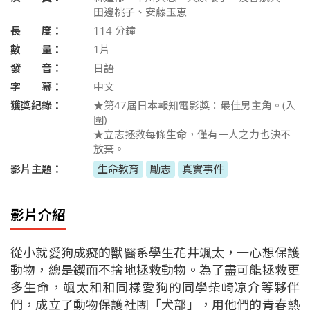
田邊桃子、安藤玉恵
長 度：
114
分鐘
數 量：
1片
發 音：
日語
字 幕：
中文
獲獎紀錄：
★第47屆日本報知電影獎：最佳男主角。(入
圍)
★立志拯救每條生命，僅有一人之力也決不
放棄。
影片主題：
生命教育
勵志
真實事件
影片介紹
從小就愛狗成癡的獸醫系學生花井颯太，一心想保護
動物，總是鍥而不捨地拯救動物。為了盡可能拯救更
多生命，颯太和和同樣愛狗的同學柴崎凉介等夥伴
們，成立了動物保護社團「犬部」，用他們的青春熱