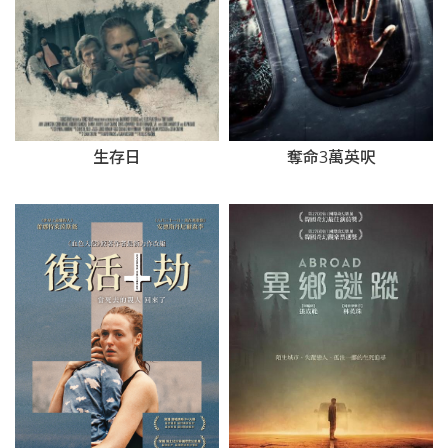
生存日
奪命3萬英呎