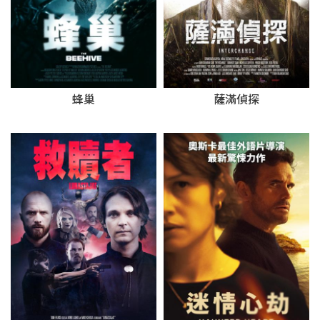
蜂巢
薩滿偵探