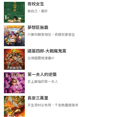
夜校女生
做自己，最好
夢想巨無霸
只要你願意相信，奇蹟就會發生
諸葛四郎-大戰魔鬼黨
台灣國寶級漫畫IP
第一夫人的逆襲
史上最強的第一夫人
長安三萬里
天生我材必有用，千金散盡還復來