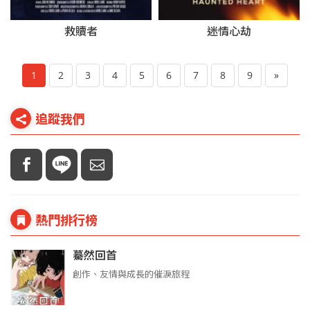
救贖者
迷情心劫
1
2
3
4
5
6
7
8
9
»
追蹤我們
熱門排行榜
驀然回首
創作、友情與成長的催淚旅程