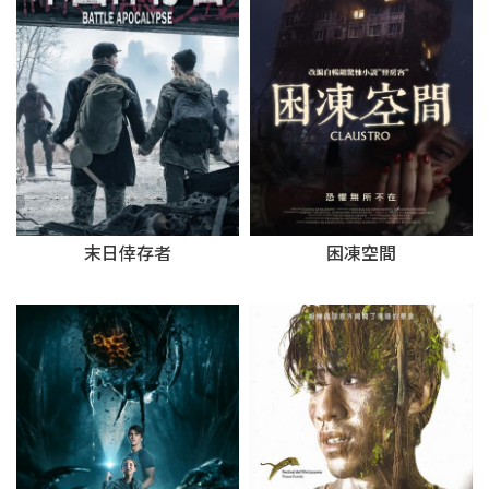
末日倖存者
困凍空間