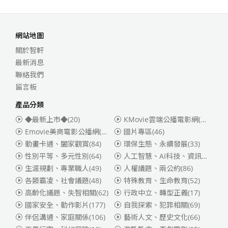
網站地圖
關於智軒
最新消息
聯絡我們
留言板
產品分類
◆最新上市◆
(20)
KMovie雲端公播電影網(迪士尼、福斯、索尼)
Emovie美商電影公播網(華納)
(186)
國片專區
(46)
動畫卡通、闔家觀賞
(84)
環保生態、永續發展
(33)
性別平等、多元性別
(64)
人工智慧、AI科技、資訊安全
(55)
生涯規劃、專業職人
(49)
人權議題、兩公約
(86)
各類霸凌、社會議題
(48)
特殊教育、生命教育
(52)
高齡化議題、失智相關
(62)
行政中立、轉型正義
(17)
國家安全、動作影片
(177)
自我探索、犯罪相關
(69)
伴侶溝通、家庭關係
(106)
藝術人文、歷史文化
(66)