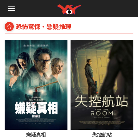
手
機
選
恐怖驚悚、懸疑推理
單
嫌疑真相
失控航站