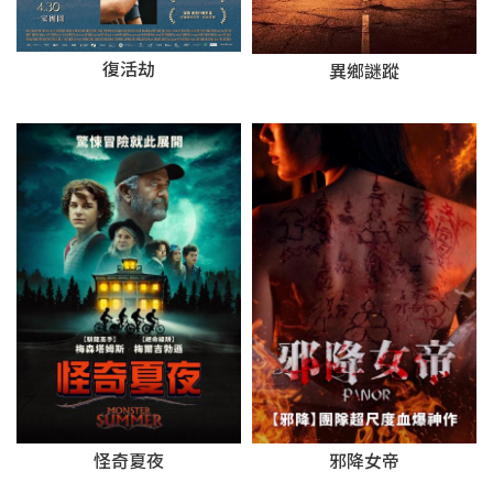
復活劫
異鄉謎蹤
怪奇夏夜
邪降女帝