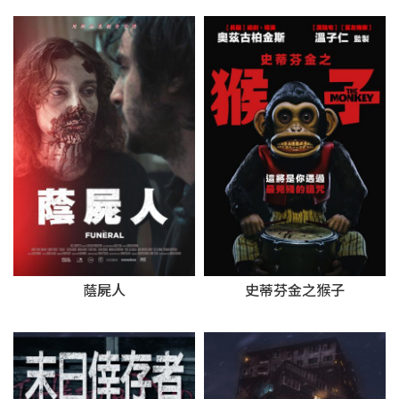
蔭屍人
史蒂芬金之猴子