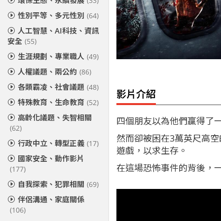
環保生態、永續發展
(33)
性別平等、多元性別
(64)
人工智慧、AI科技、資訊
安全
(55)
生涯規劃、專業職人
(49)
人權議題、兩公約
(86)
各類霸凌、社會議題
(48)
影片介紹
特殊教育、生命教育
(52)
高齡化議題、失智相關
四個朋友以為他們贏得了
(62)
然而卻被困在3萬英尺高
行政中立、轉型正義
(17)
遊戲，以求生存。
國家安全、動作影片
在這場恐怖事件的背後，
(177)
自我探索、犯罪相關
(69)
伴侶溝通、家庭關係
(106)