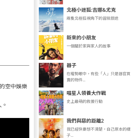
北極小迷狐:吉娜&尤克
兩隻北極狐視角下的冒險旅途
新來的小朋友
一個關於家與家人的故事
器子
在權勢眼中，有些「人」只是器官買
賣的物件...
的空中娛樂
喵星人領養大作戰
史上最萌的救援行動
人。
我們與惡的距離2
我已經快要想不清楚，自己原本的樣
子...