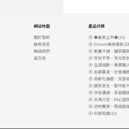
網站地圖
產品分類
關於智軒
◆最新上市◆
(20)
最新消息
Emovie美商電影公
聯絡我們
動畫卡通、闔家觀
留言板
性別平等、多元性
生涯規劃、專業職
各類霸凌、社會議
高齡化議題、失智
國家安全、動作影
伴侶溝通、家庭關
天馬行空、科幻冒
恐怖驚悚、懸疑推
科普知識
(32)