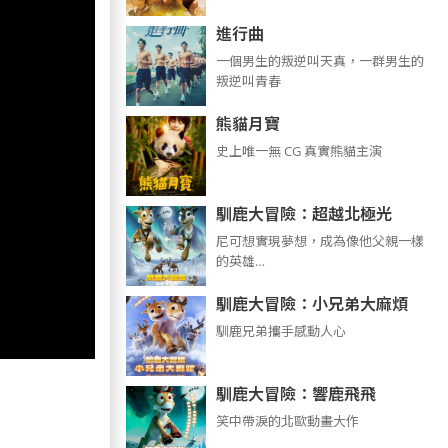
進行曲
​​​一個男生的叛逆叫天真，一群男生的
叛逆叫青春
熊貓月寶
史上唯一無 CG 真實熊貓主演
馴鹿大冒險：超越北極光
尼可想實現夢想，成為像他父親一樣
的英雄…
馴鹿大冒險：小兄弟大麻煩
馴鹿兄弟攜手感動人心
馴鹿大冒險：響鹿飛飛
笑中帶淚的北歐動畫大作