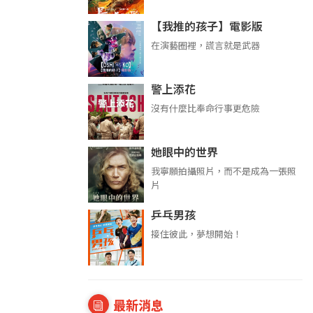
【我推的孩子】電影版
在演藝圈裡，謊言就是武器
警上添花
沒有什麼比奉命行事更危險
她眼中的世界
我寧願拍攝照片，而不是成為一張照
片
乒乓男孩
接住彼此，夢想開始！
最新消息