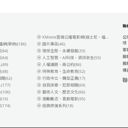
聯
KMovie雲端公播電影網(迪士尼、福斯、索尼)
(3
公
樓
播網(華納)
(186)
國片專區
(46)
客
賞
(84)
環保生態、永續發展
(33)
服
別
(64)
人工智慧、AI科技、資訊安全
(55)
服
人
(49)
人權議題、兩公約
(86)
傳
題
(48)
特殊教育、生命教育
(52)
相關
(62)
行政中立、轉型正義
(17)
聯
片
(177)
自我探索、犯罪相關
(69)
係
(106)
藝術人文、歷史文化
(66)
險
(16)
激勵勵志、喜劇電影
(95)
理
(174)
經典修復系列
(18)