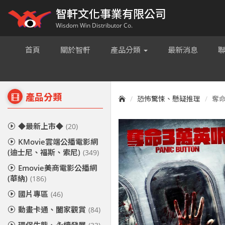
智軒文化事業有限公司
Wisdom Win Distributor Co.
首頁
關於智軒
產品分類
最新消息
產品分類
恐怖驚悚、懸疑推理
奪命
◆最新上市◆
(20)
KMovie雲端公播電影網
(迪士尼、福斯、索尼)
(349)
Emovie美商電影公播網
(華納)
(186)
國片專區
(46)
動畫卡通、闔家觀賞
(84)