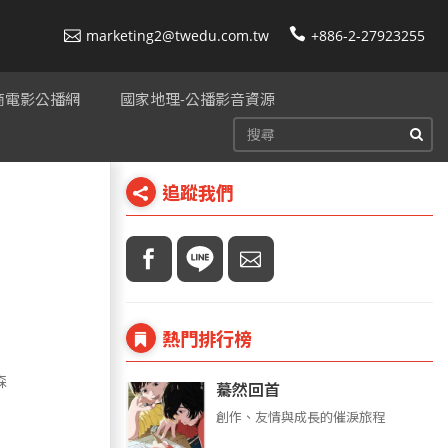
marketing2@twedu.com.tw
+886-2-27923255
美商電影公播網
國家地理-公播影音資源
追蹤我們
熱門排行榜
森
驀然回首
創作、友情與成長的催淚旅程