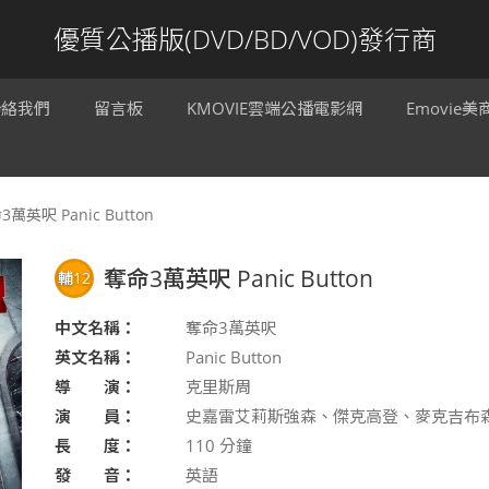
優質公播版(DVD/BD/VOD)發行商
聯絡我們
留言板
KMOVIE雲端公播電影網
Emovie
3萬英呎 Panic Button
奪命3萬英呎 Panic Button
輔12
中文名稱：
奪命3萬英呎
英文名稱：
Panic Button
導 演：
克里斯周
演 員：
史嘉雷艾莉斯強森、傑克高登、麥克吉布
長 度：
110
分鐘
發 音：
英語