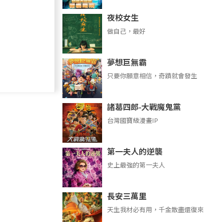
夜校女生
做自己，最好
夢想巨無霸
只要你願意相信，奇蹟就會發生
諸葛四郎-大戰魔鬼黨
台灣國寶級漫畫IP
第一夫人的逆襲
史上最強的第一夫人
長安三萬里
天生我材必有用，千金散盡還復來