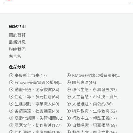
網站地圖
關於智軒
最新消息
聯絡我們
留言板
產品分類
◆最新上市◆
(17)
KMovie雲端公播電影網(迪士尼、福斯、索尼)
Emovie美商電影公播網(華納)
(186)
國片專區
(46)
動畫卡通、闔家觀賞
(84)
環保生態、永續發展
(33)
性別平等、多元性別
(64)
人工智慧、AI科技、資訊安全
(55)
生涯規劃、專業職人
(49)
人權議題、兩公約
(86)
各類霸凌、社會議題
(48)
特殊教育、生命教育
(52)
高齡化議題、失智相關
(62)
行政中立、轉型正義
(17)
國家安全、動作影片
(177)
自我探索、犯罪相關
(69)
伴侶溝通、家庭關係
(106)
藝術人文、歷史文化
(66)