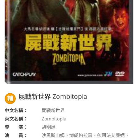
屍戰新世界 Zombitopia
輔
中文名稱：
屍戰新世界
英文名稱：
Zombitopia
導 演：
胡明進
演 員：
沙黑斯山姆、博朗帕拉雷、莎莉法艾曼妮、