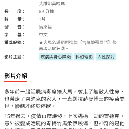
艾維娜莫哈瑪
長 度：
89
分鐘
數 量：
1片
發 音：
馬來語
字 幕：
中文
獲獎紀錄：
★大馬名導胡明進繼【吉隆坡殭屍鬥】後，
再現活屍狂潮。
影片主題：
疾病與身心障礙
科幻電影
人性探討
影片介紹
多年前一股活屍病毒席捲大馬，奪走了無數人性命，
也帶走了齊迪克的家人，一直到拉赫曼博士的疫苗問
世，慘劇才終於停歇。
15年過去，疫情再度爆發，上次逃過一劫的齊迪克，
意外被變成活屍的青梅竹馬柔伊咬傷，但神奇的是他