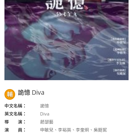
詭憶 Diva
輔
中文名稱：
詭憶
英文名稱：
Diva
導 演：
趙瑟藝
演 員：
申敏兒、李裕英、李奎炯、吳颬狔