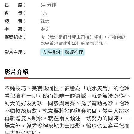
長 度：
84
分鐘
數 量：
1片
發 音：
韓語
字 幕：
中文
獲獎紀錄：
★【我只是個計程車司機】編劇，打造南韓
影史首部從跳水延伸的驚悚之作。
影片主題：
人性探討
懸疑推理
影片介紹
不論技巧、美貌或個性，被譽為「跳水天后」的怡玲
看似擁有一切，然而她唯一的遺憾，就是無法跟從小
到大的好友秀珍一同參與競賽。為了幫助秀珍，怡玲
不顧教練反對，執意要將她的競賽項目，從單人跳水
再新增雙人跳水。就在兩人傾注一切努力的同時，一
場意外，讓秀珍神祕地失去蹤影，怡玲也因為重傷而
失去部分記憶。