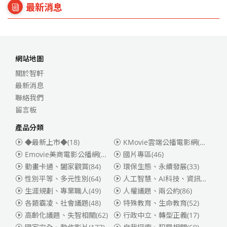
最新消息
網站地圖
關於智軒
最新消息
聯絡我們
留言板
產品分類
◆最新上市◆
(18)
KMovie雲端公播電影網(迪士尼、福斯、索尼)
Emovie美商電影公播網(華納)
(186)
國片專區
(46)
動畫卡通、闔家觀賞
(84)
環保生態、永續發展
(33)
性別平等、多元性別
(64)
人工智慧、AI科技、資訊安全
(55)
生涯規劃、專業職人
(49)
人權議題、兩公約
(86)
各類霸凌、社會議題
(48)
特殊教育、生命教育
(52)
高齡化議題、失智相關
(62)
行政中立、轉型正義
(17)