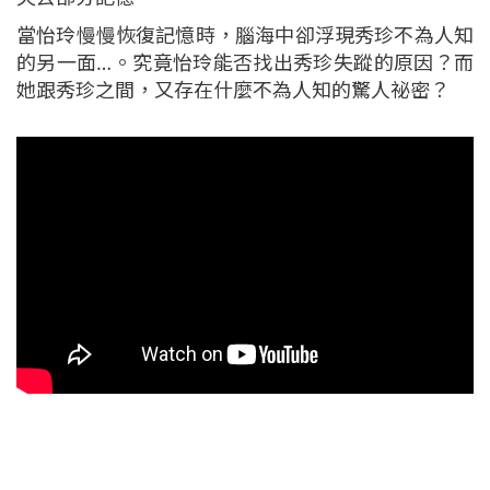
當怡玲慢慢恢復記憶時，腦海中卻浮現秀珍不為人知
的另一面…。究竟怡玲能否找出秀珍失蹤的原因？而
她跟秀珍之間，又存在什麼不為人知的驚人祕密？