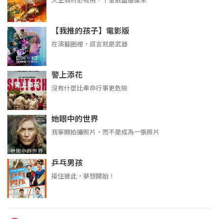
天生我材必有用，千金散盡還復來
【我推的孩子】電影版
在演藝圈裡，謊言就是武器
警上添花
沒有什麼比奉命行事更危險
她眼中的世界
我寧願拍攝照片，而不是成為一張照片
乒乓男孩
接住彼此，夢想開始！