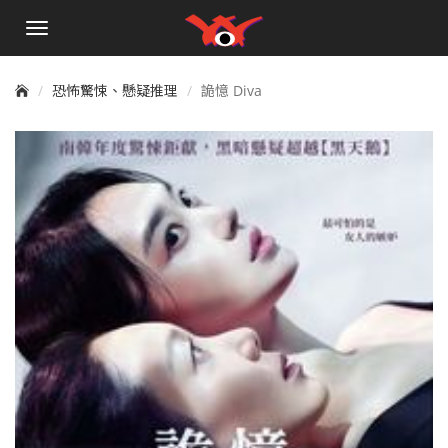
手
機
選
單
恐怖驚悚、懸疑推理
詭憶 Diva