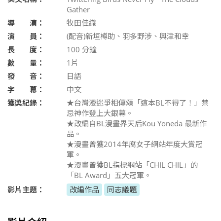
Gather
導 演：
牧田佳織
演 員：
(配音)新垣樽助、羽多野涉、興津和幸
長 度：
100
分鐘
數 量：
1片
發 音：
日語
字 幕：
中文
獲獎紀錄：
★台灣漫迷爭相傳頌「這本BL不得了！」禁
忌神作登上大銀幕。
★改編自BL漫畫界天后Kou Yoneda 最新作
品。
★漫畫曾獲2014年腐女子網站年度大賞冠
軍。
★漫畫曾獲BL指標網站「CHIL CHIL」的
「BL Award」五大冠軍。
影片主題：
改編作品
同志議題