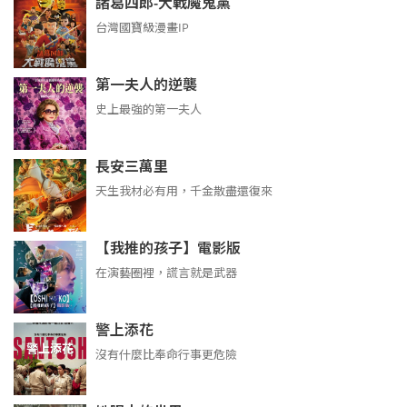
諸葛四郎-大戰魔鬼黨
台灣國寶級漫畫IP
第一夫人的逆襲
史上最強的第一夫人
長安三萬里
天生我材必有用，千金散盡還復來
【我推的孩子】電影版
在演藝圈裡，謊言就是武器
警上添花
沒有什麼比奉命行事更危險