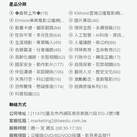
產品分類
◆最新上市◆
(18)
KMovie雲端公播電影網(迪士尼、福斯、索尼)
Emovie美商電影公播網(華納)
(186)
國片專區
(46)
動畫卡通、闔家觀賞
(84)
環保生態、永續發展
(33)
性別平等、多元性別
(64)
人工智慧、AI科技、資訊安全
(55)
生涯規劃、專業職人
(49)
人權議題、兩公約
(86)
各類霸凌、社會議題
(48)
特殊教育、生命教育
(52)
高齡化議題、失智相關
(62)
行政中立、轉型正義
(17)
國家安全、動作影片
(177)
自我探索、犯罪相關
(69)
伴侶溝通、家庭關係
(106)
藝術人文、歷史文化
(66)
天馬行空、科幻冒險
(16)
激勵勵志、喜劇電影
(95)
恐怖驚悚、懸疑推理
(174)
經典修復系列
(18)
科普知識
(32)
聯絡方式
公司地址：
[11470]臺北市內湖區南京東路六段350-2號1樓
客服信箱：
marketing2@twedu.com.tw
服務時間：
週一 至 週五 (08:30-17:30)
服務項目：
公播版(DVD/BD/VOD)採購、影音產品發行