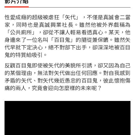
影片介紹
性愛成癮的超級被虐狂「矢代」，不僅是真誠會二當
家，同時也是真誠興業社長。雖然他被外界戲稱為
「公共廁所」，卻從不讓人輕易看透真心。某天，他
身邊來了一位名叫「百目鬼」的隨從兼保鑣。雖然矢
代早就下定決心，絕不對部下出手，卻深深地被百目
鬼的特質給吸引。
反觀百目鬼即使被矢代的美貌所引誘，卻又因為自己
的某個理由，無法對矢代做出任何回應。對自我感到
矛盾的矢代、對矢代幾近愚忠的百目鬼，彼此懷抱傷
痛的兩人，究竟會迎向怎麼樣的未來呢？