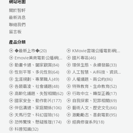
網站地圖
關於智軒
最新消息
聯絡我們
留言板
產品分類
◆最新上市◆
(20)
KMovie雲端公播電影網(迪士尼、福斯、索尼)
Emovie美商電影公播網(華納)
(186)
國片專區
(46)
動畫卡通、闔家觀賞
(84)
環保生態、永續發展
(33)
性別平等、多元性別
(64)
人工智慧、AI科技、資訊安全
(55)
生涯規劃、專業職人
(49)
人權議題、兩公約
(86)
各類霸凌、社會議題
(48)
特殊教育、生命教育
(52)
高齡化議題、失智相關
(62)
行政中立、轉型正義
(17)
國家安全、動作影片
(177)
自我探索、犯罪相關
(69)
伴侶溝通、家庭關係
(106)
藝術人文、歷史文化
(66)
天馬行空、科幻冒險
(16)
激勵勵志、喜劇電影
(95)
恐怖驚悚、懸疑推理
(174)
經典修復系列
(18)
科普知識
(32)