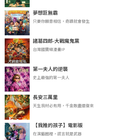
夢想巨無霸
只要你願意相信，奇蹟就會發生
諸葛四郎-大戰魔鬼黨
台灣國寶級漫畫IP
第一夫人的逆襲
史上最強的第一夫人
長安三萬里
天生我材必有用，千金散盡還復來
【我推的孩子】電影版
在演藝圈裡，謊言就是武器