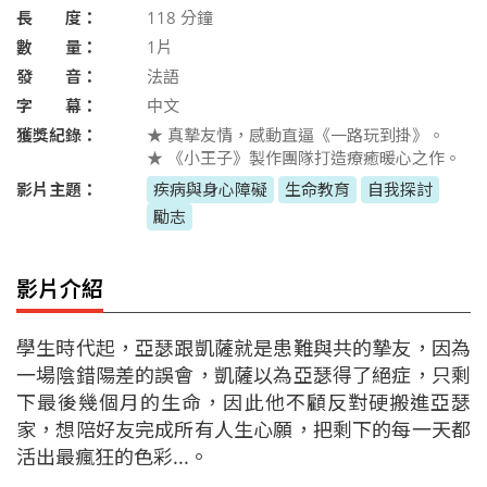
長 度：
118
分鐘
數 量：
1片
發 音：
法語
字 幕：
中文
獲獎紀錄：
★ 真摯友情，感動直逼《一路玩到掛》。
★ 《小王子》製作團隊打造療癒暖心之作。
影片主題：
疾病與身心障礙
生命教育
自我探討
勵志
影片介紹
學生時代起，亞瑟跟凱薩就是患難與共的摯友，因為
一場陰錯陽差的誤會，凱薩以為亞瑟得了絕症，只剩
下最後幾個月的生命，因此他不顧反對硬搬進亞瑟
家，想陪好友完成所有人生心願，把剩下的每一天都
活出最瘋狂的色彩...。