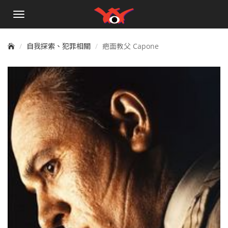
手
機
選
單
自我探索、犯罪相關
疤面教父 Capone