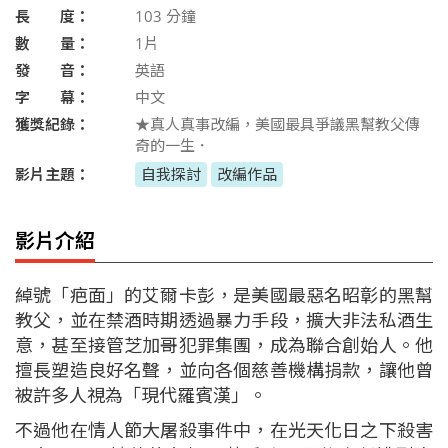
長 度：
103
分鐘
數 量：
1片
發 音：
英語
字 幕：
中文
獲獎紀錄：
★真人真事改編，美國最具爭議黑幫教父傳
奇的一生．
影片主題：
自我探討
改編作品
影片介紹
綽號「疤面」的艾爾卡彭，是美國最惡名昭彰的黑幫
教父，並在禁酒時期透過暴力手段，擴大非法私酒生
意，甚至接管芝加哥犯罪集團，成為聯合創始人。他
擅長塑造良好名聲，並向各個慈善機構捐款，讓他曾
被許多人視為「現代羅賓漢」。
不過他在情人節大屠殺事件中，在光天化日之下殺害