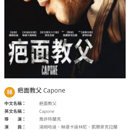
疤面教父 Capone
輔
中文名稱：
疤面教父
英文名稱：
Capone
導 演：
喬許特蘭克
演 員：
湯姆哈迪、琳達卡迪林尼、凱爾麥克拉蘭