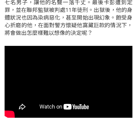
七名男子，讓他的名聲一落千丈。最後卡彭遭到定
罪，並在聯邦監獄被判處11年徒刑。出獄後，他的身
體狀況也因為染病惡化，甚至開始出現幻象。飽受身
心折磨的他，在面對警方懷疑他窩藏巨款的情況下，
將會做出怎麼樣難以想像的決定呢？