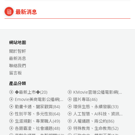
最新消息
網站地圖
關於智軒
最新消息
聯絡我們
留言板
產品分類
◆最新上市◆
(20)
KMovie雲端公播電影網(迪士尼、福斯、索尼)
Emovie美商電影公播網(華納)
(186)
國片專區
(46)
動畫卡通、闔家觀賞
(84)
環保生態、永續發展
(33)
性別平等、多元性別
(64)
人工智慧、AI科技、資訊安全
(55)
生涯規劃、專業職人
(49)
人權議題、兩公約
(86)
各類霸凌、社會議題
(48)
特殊教育、生命教育
(52)