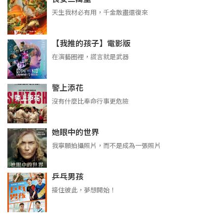
天生我材必有用，千金散盡還復來
【我推的孩子】電影版
在演藝圈裡，謊言就是武器
警上添花
沒有什麼比奉命行事更危險
她眼中的世界
我寧願拍攝照片，而不是成為一張照片
乒乓男孩
接住彼此，夢想開始！