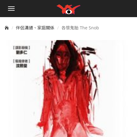
手
機
選
單
伴侶溝通、家庭關係
各懷鬼胎 The Snob