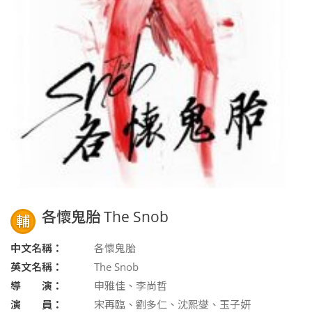
各懷鬼胎 The Snob
輔
中文名稱：
各懷鬼胎
英文名稱：
The Snob
導 演：
申雅佳、李尚哲
演 員：
宋再臨、劉多仁、沈熙燮、玉子妍