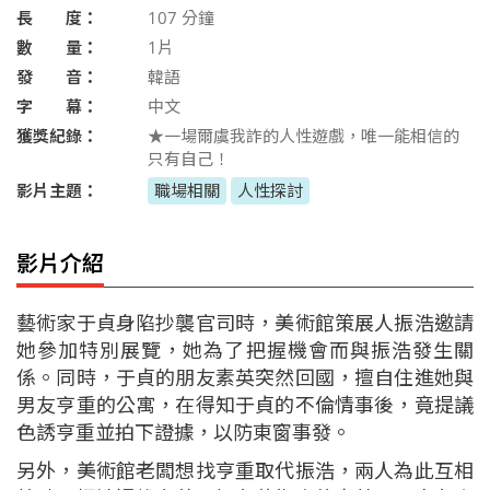
長 度：
107
分鐘
數 量：
1片
發 音：
韓語
字 幕：
中文
獲獎紀錄：
★一場爾虞我詐的人性遊戲，唯一能相信的
只有自己！
影片主題：
職場相關
人性探討
影片介紹
藝術家于貞身陷抄襲官司時，美術館策展人振浩邀請
她參加特別展覽，她為了把握機會而與振浩發生關
係。同時，于貞的朋友素英突然回國，擅自住進她與
男友亨重的公寓，在得知于貞的不倫情事後，竟提議
色誘亨重並拍下證據，以防東窗事發。
另外，美術館老闆想找亨重取代振浩，兩人為此互相