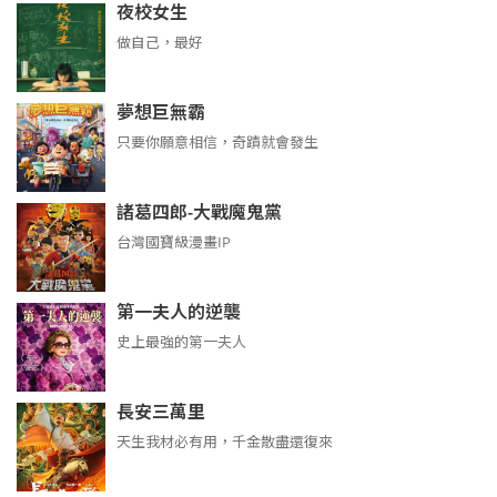
夜校女生
做自己，最好
夢想巨無霸
只要你願意相信，奇蹟就會發生
諸葛四郎-大戰魔鬼黨
台灣國寶級漫畫IP
第一夫人的逆襲
史上最強的第一夫人
長安三萬里
天生我材必有用，千金散盡還復來