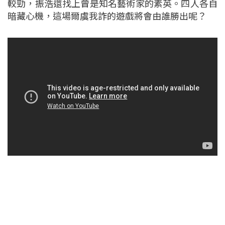
較勁，振浩還找上曾是知名藝術家的素英。四人各自
暗藏心機，這場爾虞我詐的遊戲將會由誰勝出呢？