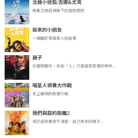
北極小迷狐:吉娜&尤克
兩隻北極狐視角下的冒險旅途
新來的小朋友
一個關於家與家人的故事
器子
在權勢眼中，有些「人」只是器官買賣的物件...
喵星人領養大作戰
史上最萌的救援行動
我們與惡的距離2
我已經快要想不清楚，自己原本的樣子...