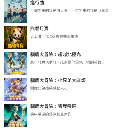
進行曲
​​​一個男生的叛逆叫天真，一群男生的叛逆叫青春
熊貓月寶
史上唯一無 CG 真實熊貓主演
馴鹿大冒險：超越北極光
尼可想實現夢想，成為像他父親一樣的英雄…
馴鹿大冒險：小兄弟大麻煩
馴鹿兄弟攜手感動人心
馴鹿大冒險：響鹿飛飛
笑中帶淚的北歐動畫大作