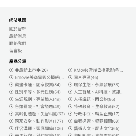
網站地圖
關於智軒
最新消息
聯絡我們
留言板
產品分類
◆最新上市◆
(20)
KMovie雲端公播電影網(迪士尼、福斯、索尼)
Emovie美商電影公播網(華納)
(186)
國片專區
(46)
動畫卡通、闔家觀賞
(84)
環保生態、永續發展
(33)
性別平等、多元性別
(64)
人工智慧、AI科技、資訊安全
(55)
生涯規劃、專業職人
(49)
人權議題、兩公約
(86)
各類霸凌、社會議題
(48)
特殊教育、生命教育
(52)
高齡化議題、失智相關
(62)
行政中立、轉型正義
(17)
國家安全、動作影片
(177)
自我探索、犯罪相關
(69)
伴侶溝通、家庭關係
(106)
藝術人文、歷史文化
(66)
天馬行空、科幻冒險
(16)
激勵勵志、喜劇電影
(95)