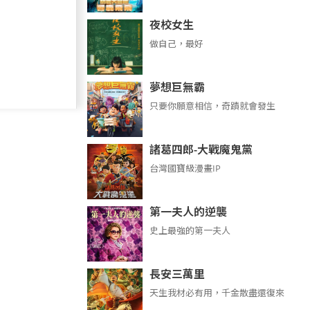
夜校女生
做自己，最好
夢想巨無霸
只要你願意相信，奇蹟就會發生
諸葛四郎-大戰魔鬼黨
台灣國寶級漫畫IP
第一夫人的逆襲
史上最強的第一夫人
長安三萬里
天生我材必有用，千金散盡還復來