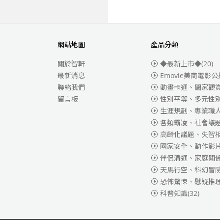
網站地圖
產品分類
關於智軒
◆最新上市◆
(20)
最新消息
Emovie美商電影公
聯絡我們
動畫卡通、闔家觀
留言板
性別平等、多元性
生涯規劃、專業職
各類霸凌、社會議
高齡化議題、失智
國家安全、動作影
伴侶溝通、家庭關
天馬行空、科幻冒
恐怖驚悚、懸疑推
科普知識
(32)