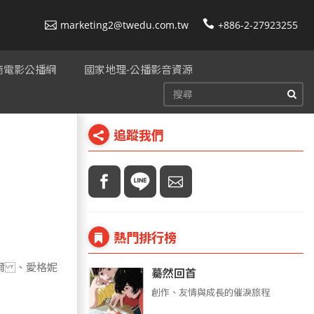
marketing2@twedu.com.tw
+886-2-27923255
美商電影公播網
國家地理-公播影音資源
追蹤我們
熱門排行榜
爾 、愛格妮
驀然回首
創作、友情與成長的催淚旅程