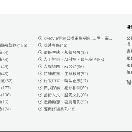
聯
KMovie雲端公播電影網(迪士尼、福斯、索尼)
(3
公
樓
播網(華納)
(186)
國片專區
(46)
客
賞
(84)
環保生態、永續發展
(33)
服
別
(64)
人工智慧、AI科技、資訊安全
(55)
服
人
(49)
人權議題、兩公約
(86)
傳
題
(48)
特殊教育、生命教育
(52)
相關
(62)
行政中立、轉型正義
(17)
聯
片
(177)
自我探索、犯罪相關
(69)
係
(106)
藝術人文、歷史文化
(66)
險
(16)
激勵勵志、喜劇電影
(95)
理
(174)
經典修復系列
(18)