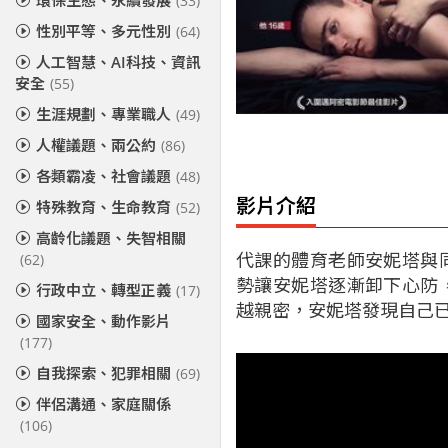
環保生態、永續發展
(33)
性別平等、多元性別
(64)
人工智慧、AI科技、資訊
安全
(55)
生涯規劃、專業職人
(49)
人權議題、兩公約
(86)
各類霸凌、社會議題
(48)
影片介紹
特殊教育、生命教育
(52)
高齡化議題、失智相關
代課的體育老師安妮塔與
(62)
勢讓安妮塔逐漸卸下心防
行政中立、轉型正義
(17)
越親密，安妮塔發現自己
國家安全、動作影片
(177)
自我探索、犯罪相關
(69)
伴侶溝通、家庭關係
(106)