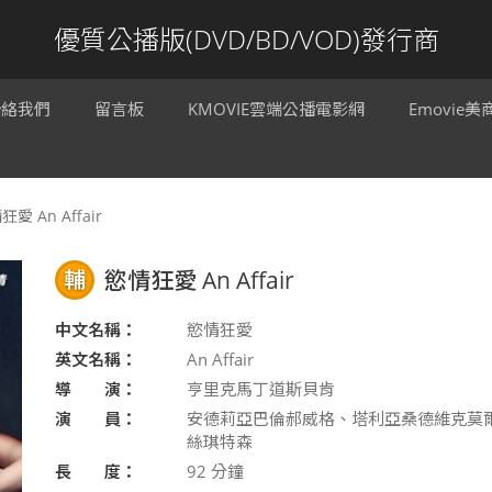
優質公播版(DVD/BD/VOD)發行商
聯絡我們
留言板
KMOVIE雲端公播電影網
Emovie
愛 An Affair
輔
慾情狂愛 An Affair
中文名稱：
慾情狂愛
英文名稱：
An Affair
導 演：
亨里克馬丁道斯貝肯
演 員：
安德莉亞巴倫郝威格、塔利亞桑德維克莫
絲琪特森
長 度：
92
分鐘