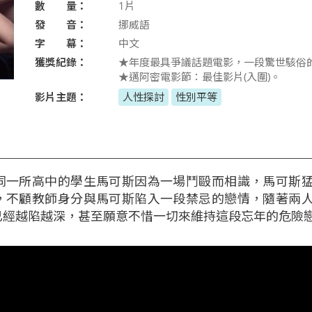
數 量：
1片
發 音：
挪威語
字 幕：
中文
獲獎紀錄：
★年度最具爭議話題電影，一段驚世駭俗
★邁阿密電影節：最佳影片(入圍)。
影片主題：
人性探討
性別平等
同一所高中的學生馬可斯因為一場鬥毆而相識，馬可斯
，不顧教師身分與馬可斯陷入一段禁忌的戀情，隨著兩
已經越陷越深，甚至願意不惜一切來維持這段忘年的危險