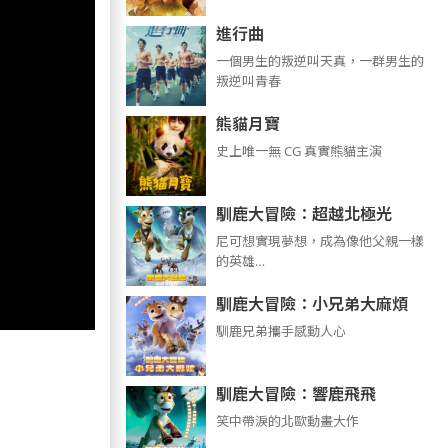
進行曲
​​​一個男生的叛逆叫天真，一群男生的
叛逆叫青春
熊貓月寶
史上唯一無 CG 真實熊貓主演
馴鹿大冒險：超越北極光
尼可想實現夢想，成為像他父親一樣
的英雄…
馴鹿大冒險：小兄弟大麻煩
馴鹿兄弟攜手感動人心
馴鹿大冒險：響鹿飛飛
笑中帶淚的北歐動畫大作