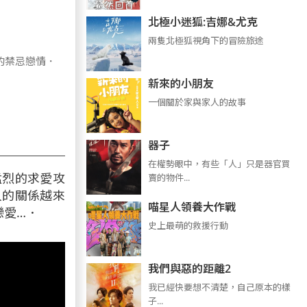
北極小迷狐:吉娜&尤克
兩隻北極狐視角下的冒險旅途
的禁忌戀情．
新來的小朋友
一個關於家與家人的故事
器子
在權勢眼中，有些「人」只是器官買
猛烈的求愛攻
賣的物件...
人的關係越來
喵星人領養大作戰
戀愛…．
史上最萌的救援行動
我們與惡的距離2
我已經快要想不清楚，自己原本的樣
子...