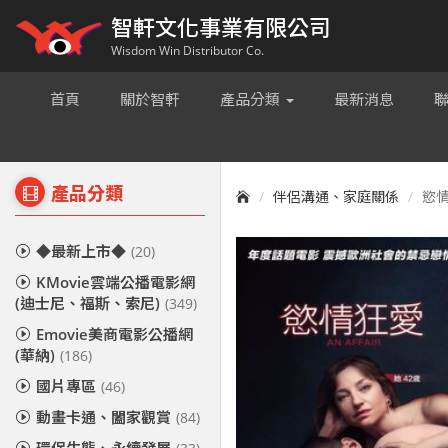
智軒文化事業有限公司
Wisdom Win Distributor Co.
首頁
關於智軒
產品分類
最新消息
產品分類
伴侶溝通、家庭關係
慾情狂
◆最新上市◆
(20)
KMovie雲端公播電影網
(迪士尼、福斯、索尼)
(349)
Emovie美商電影公播網
(華納)
(186)
國片專區
(46)
動畫卡通、闔家觀賞
(84)