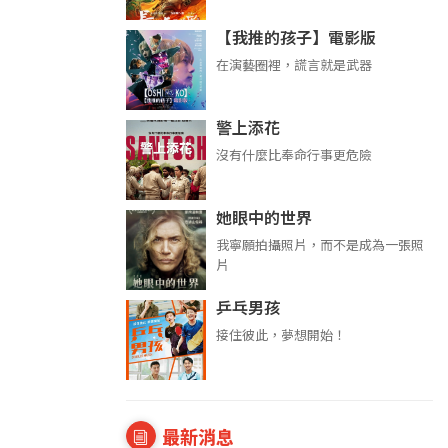
【我推的孩子】電影版
在演藝圈裡，謊言就是武器
警上添花
沒有什麼比奉命行事更危險
她眼中的世界
我寧願拍攝照片，而不是成為一張照
片
乒乓男孩
接住彼此，夢想開始！
最新消息