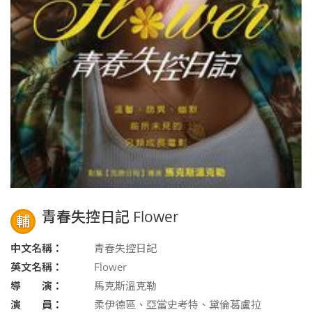
青春失控日記 Flower
輔
中文名稱：
青春失控日記
英文名稱：
Flower
導 演：
馬克斯溫克勒
演 員：
柔伊德區、亞當史考特、黛倫葛盧拉