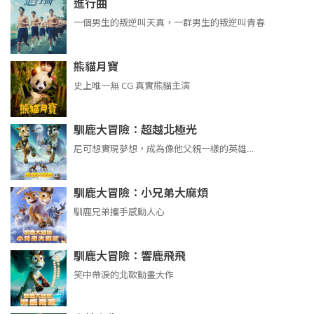
進行曲
​​​一個男生的叛逆叫天真，一群男生的叛逆叫青春
熊貓月寶
史上唯一無 CG 真實熊貓主演
馴鹿大冒險：超越北極光
尼可想實現夢想，成為像他父親一樣的英雄…
馴鹿大冒險：小兄弟大麻煩
馴鹿兄弟攜手感動人心
馴鹿大冒險：響鹿飛飛
笑中帶淚的北歐動畫大作