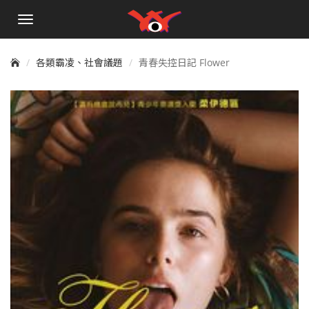
手
機
選
單
各類霸凌、社會議題
青春失控日記 Flower