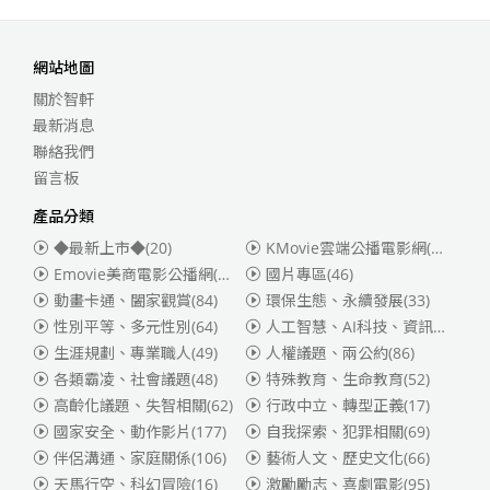
網站地圖
關於智軒
最新消息
聯絡我們
留言板
產品分類
◆最新上市◆
(20)
KMovie雲端公播電影網(迪士尼、福斯、索尼)
Emovie美商電影公播網(華納)
(186)
國片專區
(46)
動畫卡通、闔家觀賞
(84)
環保生態、永續發展
(33)
性別平等、多元性別
(64)
人工智慧、AI科技、資訊安全
(55)
生涯規劃、專業職人
(49)
人權議題、兩公約
(86)
各類霸凌、社會議題
(48)
特殊教育、生命教育
(52)
高齡化議題、失智相關
(62)
行政中立、轉型正義
(17)
國家安全、動作影片
(177)
自我探索、犯罪相關
(69)
伴侶溝通、家庭關係
(106)
藝術人文、歷史文化
(66)
天馬行空、科幻冒險
(16)
激勵勵志、喜劇電影
(95)