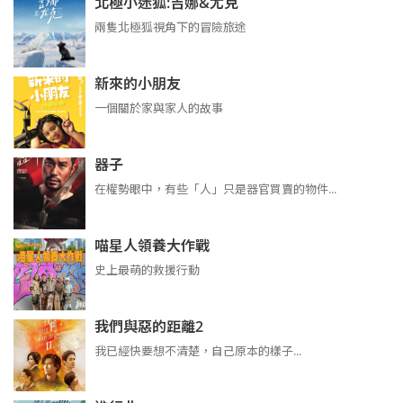
北極小迷狐:吉娜&尤克
兩隻北極狐視角下的冒險旅途
新來的小朋友
一個關於家與家人的故事
器子
在權勢眼中，有些「人」只是器官買賣的物件...
喵星人領養大作戰
史上最萌的救援行動
我們與惡的距離2
我已經快要想不清楚，自己原本的樣子...