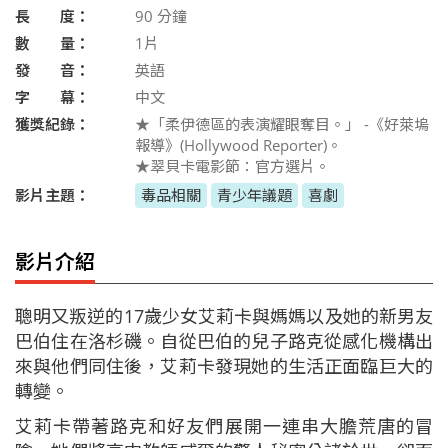
長 度：
90
分鐘
數 量：
1片
發 音：
英語
字 幕：
中文
獲獎紀錄：
★「柔伊德區的表演耀眼奪目。」 -《好萊塢
報導》(Hollywood Reporter)。
★翠貝卡電影節：官方選片。
影片主題：
毒品相關
青少年議題
喜劇
影片介紹
聰明又叛逆的17歲少女艾莉卡與媽媽以及她的新男友
巴伯住在洛杉磯。自從巴伯的兒子路克從感化機構出
來與他們同住後，艾莉卡發現她的生活正面臨巨大的
轉變。
艾莉卡帶著路克和好友們展開一連串大膽荒唐的冒