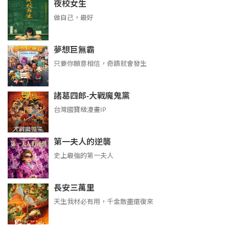
夜校女生
做自己，最好
夢想巨無霸
只要你願意相信，奇蹟就會發生
諸葛四郎-大戰魔鬼黨
台灣國寶級漫畫IP
第一夫人的逆襲
史上最強的第一夫人
長安三萬里
天生我材必有用，千金散盡還復來