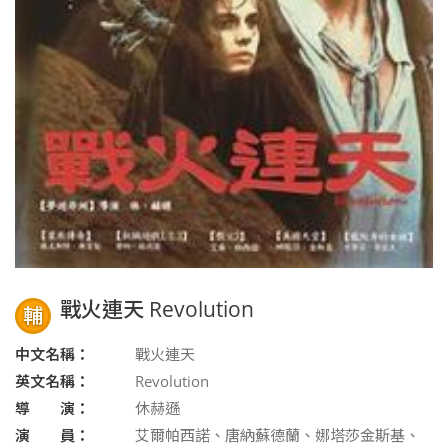
戰火連天 Revolution
輔
中文名稱：
戰火連天
英文名稱：
Revolution
導 演：
休赫遜
演 員：
艾爾帕西諾、唐納蘇德蘭、娜塔莎金斯基、