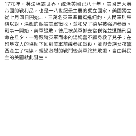
1776年，英法稱霸世界，統治美國已八十年，美國是大英
帝國的戰利品，也是十八世紀最主要的獨立國家，美國獨立
從七月四日開始…，三萬名英軍準備挺進紐約，人民軍則集
結以對，湯姆的船被美軍徵收，並和兒子德尼被強迫參軍。
戰事一開始，美軍退敗，德尼被英軍抓去當僕從並遭酷刑且
命在旦夕，一路跟蹤英軍而來的湯姆奮不顧身救了兒子；在
印地安人的協助下回到美軍前線參加戰役，並與貴族女孩黛
西產生了情愫，經過激烈的戰鬥後英軍終於敗退，自由與民
主的美國就此誕生。