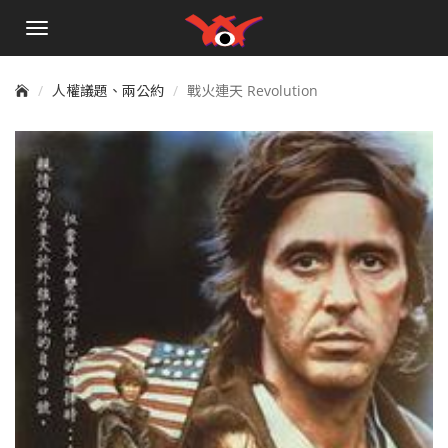
手
機
選
單
人權議題、兩公約
戰火連天 Revolution