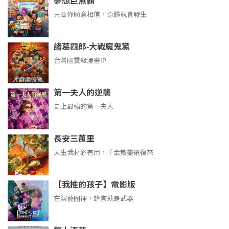
夢想巨無霸
只要你願意相信，奇蹟就會發生
諸葛四郎-大戰魔鬼黨
台灣國寶級漫畫IP
第一夫人的逆襲
史上最強的第一夫人
長安三萬里
天生我材必有用，千金散盡還復來
【我推的孩子】電影版
在演藝圈裡，謊言就是武器