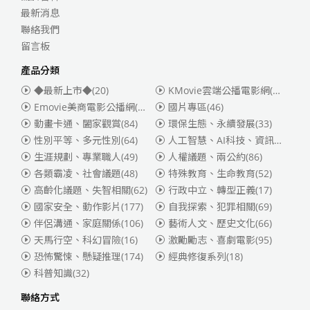
最新消息
聯絡我們
留言板
產品分類
◆最新上市◆
(20)
KMovie雲端公播電影網(迪士尼、福斯、索尼)
Emovie美商電影公播網(華納)
(186)
國片專區
(46)
動畫卡通、闔家觀賞
(84)
環保生態、永續發展
(33)
性別平等、多元性別
(64)
人工智慧、AI科技、資訊安全
(55)
生涯規劃、專業職人
(49)
人權議題、兩公約
(86)
各類霸凌、社會議題
(48)
特殊教育、生命教育
(52)
高齡化議題、失智相關
(62)
行政中立、轉型正義
(17)
國家安全、動作影片
(177)
自我探索、犯罪相關
(69)
伴侶溝通、家庭關係
(106)
藝術人文、歷史文化
(66)
天馬行空、科幻冒險
(16)
激勵勵志、喜劇電影
(95)
恐怖驚悚、懸疑推理
(174)
經典修復系列
(18)
科普知識
(32)
聯絡方式