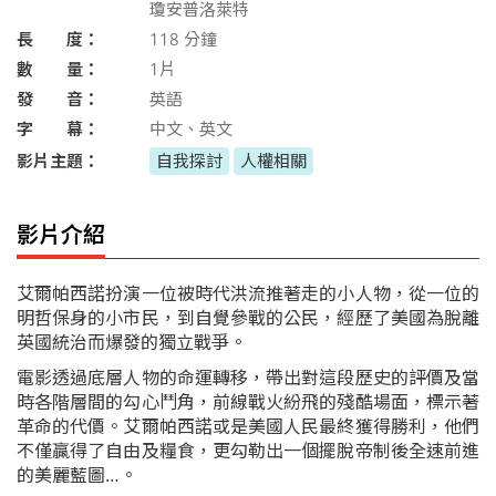
瓊安普洛萊特
長 度：
118
分鐘
數 量：
1片
發 音：
英語
字 幕：
中文、英文
影片主題：
自我探討
人權相關
影片介紹
艾爾帕西諾扮演一位被時代洪流推著走的小人物，從一位的
明哲保身的小市民，到自覺參戰的公民，經歷了美國為脫離
英國統治而爆發的獨立戰爭。
電影透過底層人物的命運轉移，帶出對這段歷史的評價及當
時各階層間的勾心鬥角，前線戰火紛飛的殘酷場面，標示著
革命的代價。艾爾帕西諾或是美國人民最終獲得勝利，他們
不僅贏得了自由及糧食，更勾勒出一個擺脫帝制後全速前進
的美麗藍圖…。