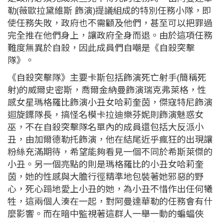
勒(薇歐拉黛維斯 飾演)提議組成的特別任務小隊，即
使任務失敗，政府也不需顧及他們，甚至可以把罪過
完全推在他們身上，讓政府全身而退。由於這項任務
難度無異於自殺，因此成員們自嘲是《自殺突擊
隊》。
《自殺突擊隊》主要卡斯包括飾演死亡射手(簡稱死
射)的威爾史密斯，喬爾金納曼飾演瑞克弗萊格，性
感女星瑪格羅比飾演小丑女哈莉奎茵，傑寇特尼飾演
迴旋鏢隊長，搞怪名模卡拉迪樂芬妮則飾演魅惑女
巫，不在自殺突擊隊名單內的成員還包括大反派小
丑，由加爾德勒托飾演，他在結尾近乎瘋狂的出現讓
粉絲充滿期待，希望能夠看見一個不同於希斯萊傑的
小丑。另一個亮點的則是瑪格羅比的小丑女哈莉奎
茵，她的性感與大膽行徑精準地包裝著她邪惡的野
心，死心蹋地愛上小丑的她，為小丑不惜作出任何犧
牲，這兩個人湊在一起，對阿曼達華勒的任務會有什
麼影響。而在暗中監視著這群人一舉一動的蝙蝠俠