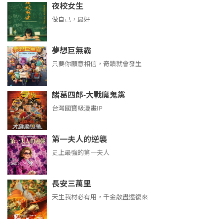
夜校女生
做自己，最好
夢想巨無霸
只要你願意相信，奇蹟就會發生
諸葛四郎-大戰魔鬼黨
台灣國寶級漫畫IP
第一夫人的逆襲
史上最強的第一夫人
長安三萬里
天生我材必有用，千金散盡還復來