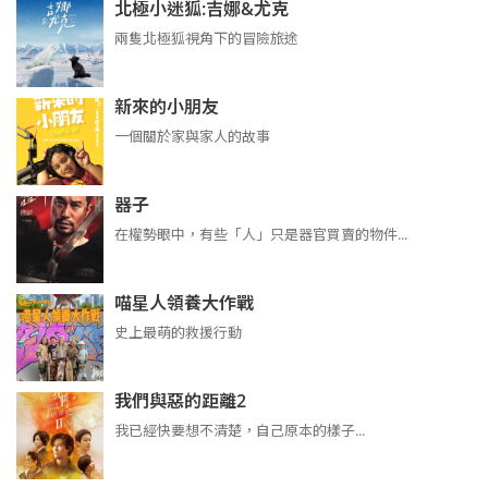
北極小迷狐:吉娜&尤克
兩隻北極狐視角下的冒險旅途
新來的小朋友
一個關於家與家人的故事
器子
在權勢眼中，有些「人」只是器官買賣的物件...
喵星人領養大作戰
史上最萌的救援行動
我們與惡的距離2
我已經快要想不清楚，自己原本的樣子...