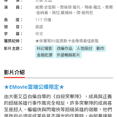
演 員：
威爾·史密斯、傑瑞德·雷托、瑪格·羅比、喬爾
·金納曼、薇拉·戴維絲、傑·寇特尼
長 度：
117
分鐘
發 音：
英語
字 幕：
中文
獲獎紀錄：
★榮獲第89屆奧斯卡金像獎最佳妝髮
影片主題：
科幻電影
改編作品
人性探討
動作
金融犯罪
外語暢銷影片
影片介紹
★EMovie雲端公播限定★
由大衛艾亞自編自導的《自殺突擊隊》，成員與正義
的超級英雄行事作風完全相反，許多突擊隊的成員甚
至是超人、蝙蝠俠與閃電俠等超級英雄的宿敵，他們
是政府必須完成某些見不得光的任務時，由阿曼達華