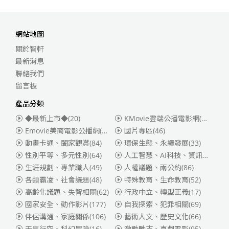
網站地圖
關於智軒
最新消息
聯絡我們
留言板
產品分類
◆最新上市◆
(20)
KMovie雲端公播電影網(迪士尼、福斯、索尼)
Emovie美商電影公播網(華納)
(186)
國片專區
(46)
動畫卡通、闔家觀賞
(84)
環保生態、永續發展
(33)
性別平等、多元性別
(64)
人工智慧、AI科技、資訊安全
(55)
生涯規劃、專業職人
(49)
人權議題、兩公約
(86)
各類霸凌、社會議題
(48)
特殊教育、生命教育
(52)
高齡化議題、失智相關
(62)
行政中立、轉型正義
(17)
國家安全、動作影片
(177)
自我探索、犯罪相關
(69)
伴侶溝通、家庭關係
(106)
藝術人文、歷史文化
(66)
天馬行空、科幻冒險
(16)
激勵勵志、喜劇電影
(95)