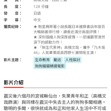
長 度：
128
分鐘
發 音：
日語
字 幕：
中文
獲獎紀錄：
★ 馳星周原著小說長踞日本連鎖書店年度百
大暢銷書排行榜，讀者近滿分高度評價！
★ 深刻描繪人狗深厚感情，一部讓觀眾潸然
淚下的感動力作！
★ 「新生代男神」高橋文哉，攜手「乃木坂
46」人氣畢業成員西野七瀬領銜主演！
影片主題：
生命教育
勵志
人性探討
狗狗貓貓精選電影
影片介紹
震災後六個月的宮城縣仙台，失業青年和正（高橋文
哉飾演）與同樣在震災中失去主人的狗狗多聞相遇。
聰明的多聞，很快就成為和正和他家人生活中不可或