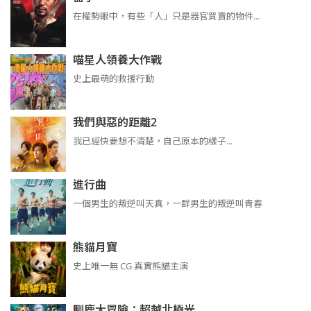
在權勢眼中，有些「人」只是器官買賣的物件...
喵星人領養大作戰
史上最萌的救援行動
我們與惡的距離2
我已經快要想不清楚，自己原本的樣子...
進行曲
​​​一個男生的叛逆叫天真，一群男生的叛逆叫青春
熊貓月寶
史上唯一無 CG 真實熊貓主演
馴鹿大冒險：超越北極光