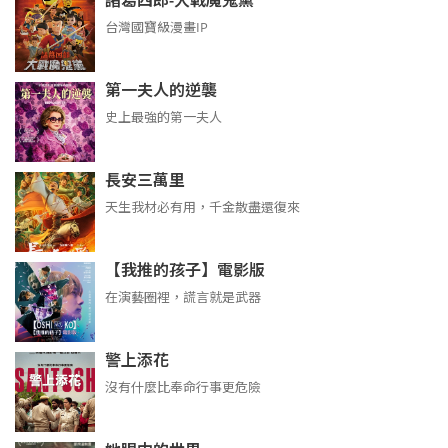
諸葛四郎-大戰魔鬼黨
台灣國寶級漫畫IP
第一夫人的逆襲
史上最強的第一夫人
長安三萬里
天生我材必有用，千金散盡還復來
【我推的孩子】電影版
在演藝圈裡，謊言就是武器
警上添花
沒有什麼比奉命行事更危險