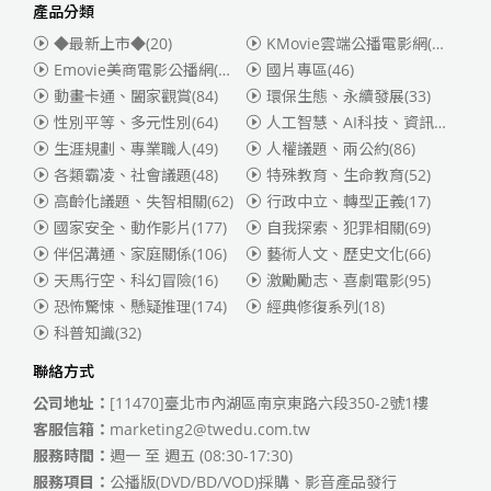
產品分類
◆最新上市◆
(20)
KMovie雲端公播電影網(迪士尼、福斯、索尼)
Emovie美商電影公播網(華納)
(186)
國片專區
(46)
動畫卡通、闔家觀賞
(84)
環保生態、永續發展
(33)
性別平等、多元性別
(64)
人工智慧、AI科技、資訊安全
(55)
生涯規劃、專業職人
(49)
人權議題、兩公約
(86)
各類霸凌、社會議題
(48)
特殊教育、生命教育
(52)
高齡化議題、失智相關
(62)
行政中立、轉型正義
(17)
國家安全、動作影片
(177)
自我探索、犯罪相關
(69)
伴侶溝通、家庭關係
(106)
藝術人文、歷史文化
(66)
天馬行空、科幻冒險
(16)
激勵勵志、喜劇電影
(95)
恐怖驚悚、懸疑推理
(174)
經典修復系列
(18)
科普知識
(32)
聯絡方式
公司地址：
[11470]臺北市內湖區南京東路六段350-2號1樓
客服信箱：
marketing2@twedu.com.tw
服務時間：
週一 至 週五 (08:30-17:30)
服務項目：
公播版(DVD/BD/VOD)採購、影音產品發行