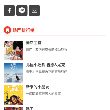
熱門排行榜
驀然回首
創作、友情與成長的催淚旅程
北極小迷狐:吉娜&尤克
兩隻北極狐視角下的冒險旅途
新來的小朋友
一個關於家與家人的故事
器子