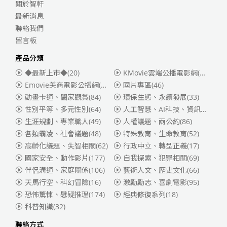
關於智軒
最新消息
聯絡我們
留言板
產品分類
◆最新上市◆
(20)
KMovie雲端公播電影網(迪士尼、福斯、索尼)
Emovie美商電影公播網(華納)
(186)
國片專區
(46)
動畫卡通、闔家觀賞
(84)
環保生態、永續發展
(33)
性別平等、多元性別
(64)
人工智慧、AI科技、資訊安全
(55)
生涯規劃、專業職人
(49)
人權議題、兩公約
(86)
各類霸凌、社會議題
(48)
特殊教育、生命教育
(52)
高齡化議題、失智相關
(62)
行政中立、轉型正義
(17)
國家安全、動作影片
(177)
自我探索、犯罪相關
(69)
伴侶溝通、家庭關係
(106)
藝術人文、歷史文化
(66)
天馬行空、科幻冒險
(16)
激勵勵志、喜劇電影
(95)
恐怖驚悚、懸疑推理
(174)
經典修復系列
(18)
科普知識
(32)
聯絡方式