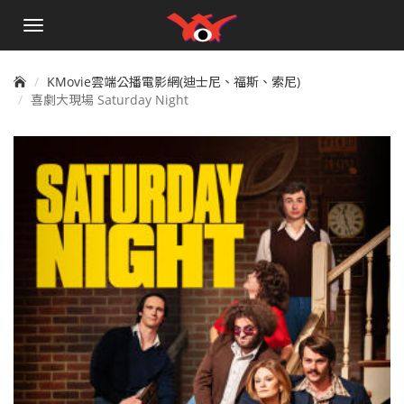
手
機
選
單
KMovie雲端公播電影網(迪士尼、福斯、索尼)
喜劇大現場 Saturday Night