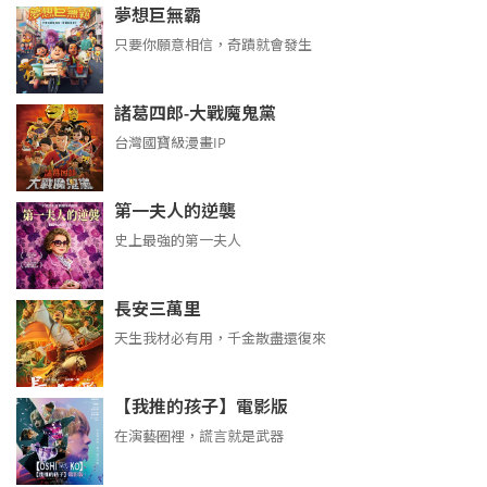
夢想巨無霸
只要你願意相信，奇蹟就會發生
諸葛四郎-大戰魔鬼黨
台灣國寶級漫畫IP
第一夫人的逆襲
史上最強的第一夫人
長安三萬里
天生我材必有用，千金散盡還復來
【我推的孩子】電影版
在演藝圈裡，謊言就是武器