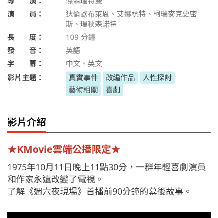
導 演：
傑森瑞特曼
演 員：
狄倫歐布萊恩、艾娜杭特、柯瑞麥克史密
斯、瑞秋森諾特
長 度：
109
分鐘
發 音：
英語
字 幕：
中文、英文
影片主題：
真實事件
改編作品
人性探討
藝術相關
喜劇
影片介紹
★KMovie雲端公播限定★
1975年10月11日晚上11點30分，一群年輕喜劇演員
和作家永遠改變了電視。
了解《週六夜現場》首播前90分鐘的幕後故事。