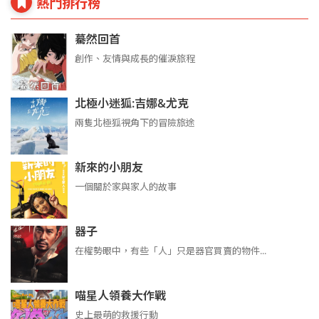
熱門排行榜
驀然回首
創作、友情與成長的催淚旅程
北極小迷狐:吉娜&尤克
兩隻北極狐視角下的冒險旅途
新來的小朋友
一個關於家與家人的故事
器子
在權勢眼中，有些「人」只是器官買賣的物件...
喵星人領養大作戰
史上最萌的救援行動