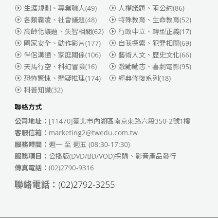
生涯規劃、專業職人
(49)
人權議題、兩公約
(86)
各類霸凌、社會議題
(48)
特殊教育、生命教育
(52)
高齡化議題、失智相關
(62)
行政中立、轉型正義
(17)
國家安全、動作影片
(177)
自我探索、犯罪相關
(69)
伴侶溝通、家庭關係
(106)
藝術人文、歷史文化
(66)
天馬行空、科幻冒險
(16)
激勵勵志、喜劇電影
(95)
恐怖驚悚、懸疑推理
(174)
經典修復系列
(18)
科普知識
(32)
聯絡方式
公司地址：
[11470]臺北市內湖區南京東路六段350-2號1樓
客服信箱：
marketing2@twedu.com.tw
服務時間：
週一 至 週五 (08:30-17:30)
服務項目：
公播版(DVD/BD/VOD)採購、影音產品發行
傳真電話：
(02)2790-9316
聯絡電話：
(02)2792-3255