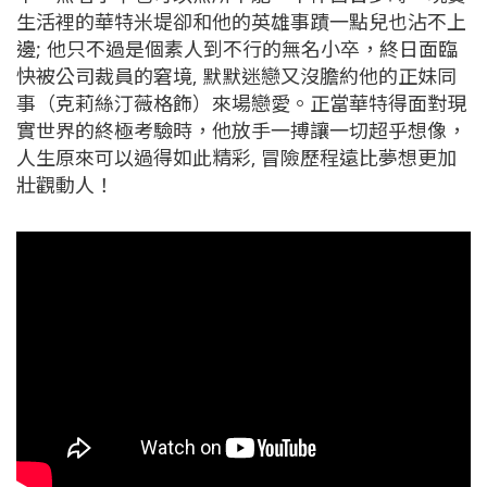
生活裡的華特米堤卻和他的英雄事蹟一點兒也沾不上
邊; 他只不過是個素人到不行的無名小卒，終日面臨
快被公司裁員的窘境, 默默迷戀又沒膽約他的正妹同
事（克莉絲汀薇格飾）來場戀愛。正當華特得面對現
實世界的終極考驗時，他放手一搏讓一切超乎想像，
人生原來可以過得如此精彩, 冒險歷程遠比夢想更加
壯觀動人！