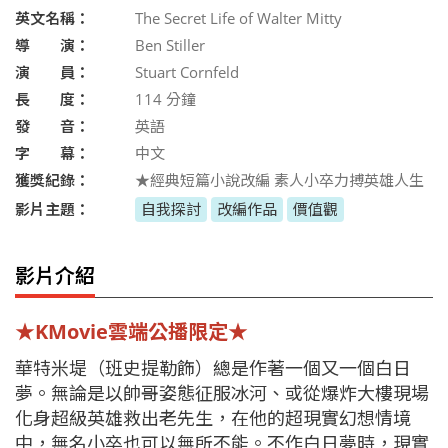
英文名稱：
The Secret Life of Walter Mitty
導 演：
Ben Stiller
演 員：
Stuart Cornfeld
長 度：
114
分鐘
發 音：
英語
字 幕：
中文
獲獎紀錄：
★經典短篇小說改編 素人小卒力搏英雄人生
影片主題：
自我探討
改編作品
價值觀
影片介紹
★KMovie雲端公播限定★
華特米堤（班史提勒飾）總是作著一個又一個白日
夢。無論是以帥哥姿態征服冰河、或從爆炸大樓現場
化身超級英雄救出老先生，在他的超現實幻想情境
中，無名小卒也可以無所不能。不作白日夢時，現實