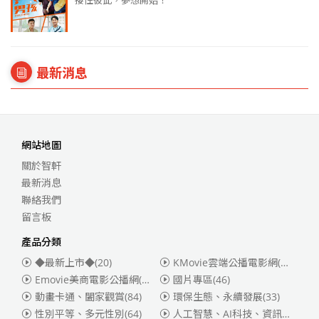
接住彼此，夢想開始！
最新消息
網站地圖
關於智軒
最新消息
聯絡我們
留言板
產品分類
◆最新上市◆
(20)
KMovie雲端公播電影網(迪士尼、福斯、索尼)
Emovie美商電影公播網(華納)
(186)
國片專區
(46)
動畫卡通、闔家觀賞
(84)
環保生態、永續發展
(33)
性別平等、多元性別
(64)
人工智慧、AI科技、資訊安全
(55)