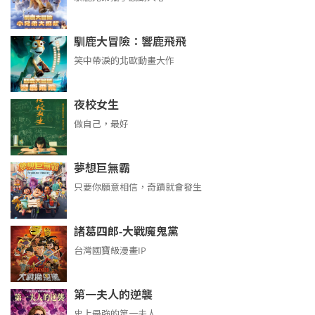
馴鹿大冒險：響鹿飛飛
笑中帶淚的北歐動畫大作
夜校女生
做自己，最好
夢想巨無霸
只要你願意相信，奇蹟就會發生
諸葛四郎-大戰魔鬼黨
台灣國寶級漫畫IP
第一夫人的逆襲
史上最強的第一夫人