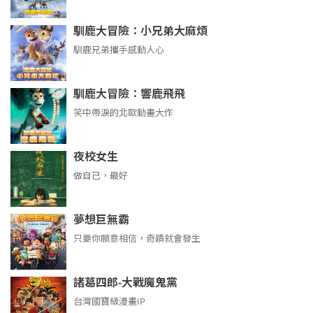
馴鹿大冒險：小兄弟大麻煩
馴鹿兄弟攜手感動人心
馴鹿大冒險：響鹿飛飛
笑中帶淚的北歐動畫大作
夜校女生
做自己，最好
夢想巨無霸
只要你願意相信，奇蹟就會發生
諸葛四郎-大戰魔鬼黨
台灣國寶級漫畫IP