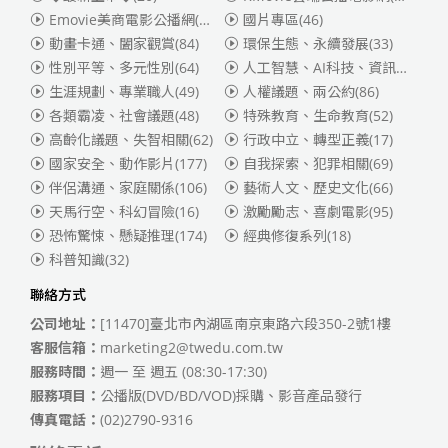
Emovie美商電影公播網(華納)
(186)
國片專區
(46)
動畫卡通、闔家觀賞
(84)
環保生態、永續發展
(33)
性別平等、多元性別
(64)
人工智慧、AI科技、資訊安全
(55)
生涯規劃、專業職人
(49)
人權議題、兩公約
(86)
各類霸凌、社會議題
(48)
特殊教育、生命教育
(52)
高齡化議題、失智相關
(62)
行政中立、轉型正義
(17)
國家安全、動作影片
(177)
自我探索、犯罪相關
(69)
伴侶溝通、家庭關係
(106)
藝術人文、歷史文化
(66)
天馬行空、科幻冒險
(16)
激勵勵志、喜劇電影
(95)
恐怖驚悚、懸疑推理
(174)
經典修復系列
(18)
科普知識
(32)
聯絡方式
公司地址：
[11470]臺北市內湖區南京東路六段350-2號1樓
客服信箱：
marketing2@twedu.com.tw
服務時間：
週一 至 週五 (08:30-17:30)
服務項目：
公播版(DVD/BD/VOD)採購、影音產品發行
傳真電話：
(02)2790-9316