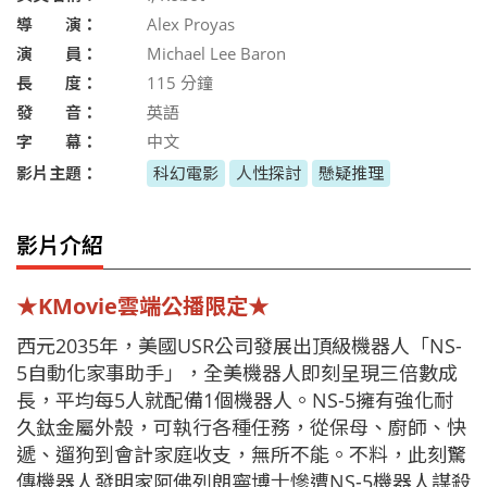
導 演：
Alex Proyas
演 員：
Michael Lee Baron
長 度：
115
分鐘
發 音：
英語
字 幕：
中文
影片主題：
科幻電影
人性探討
懸疑推理
影片介紹
★KMovie雲端公播限定★
西元2035年，美國USR公司發展出頂級機器人「NS-
5自動化家事助手」，全美機器人即刻呈現三倍數成
長，平均每5人就配備1個機器人。NS-5擁有強化耐
久鈦金屬外殼，可執行各種任務，從保母、廚師、快
遞、遛狗到會計家庭收支，無所不能。不料，此刻驚
傳機器人發明家阿佛列朗寧博士慘遭NS-5機器人謀殺