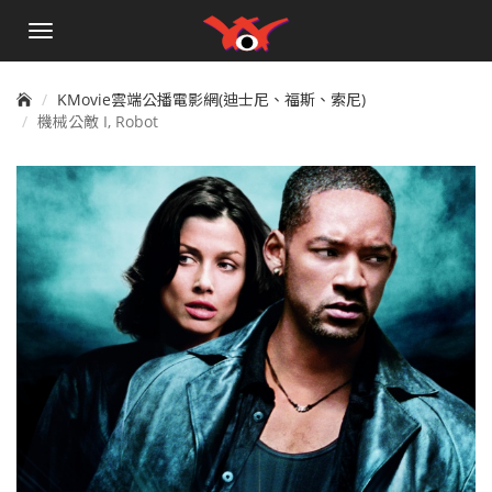
手
機
選
單
KMovie雲端公播電影網(迪士尼、福斯、索尼)
機械公敵 I, Robot