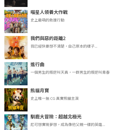
喵星人領養大作戰
史上最萌的救援行動
我們與惡的距離2
我已經快要想不清楚，自己原本的樣子...
進行曲
​​​一個男生的叛逆叫天真，一群男生的叛逆叫青春
熊貓月寶
史上唯一無 CG 真實熊貓主演
馴鹿大冒險：超越北極光
尼可想實現夢想，成為像他父親一樣的英雄…