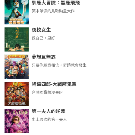
馴鹿大冒險：響鹿飛飛
笑中帶淚的北歐動畫大作
夜校女生
做自己，最好
夢想巨無霸
只要你願意相信，奇蹟就會發生
諸葛四郎-大戰魔鬼黨
台灣國寶級漫畫IP
第一夫人的逆襲
史上最強的第一夫人