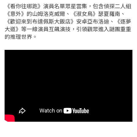
《看你往哪跑》演員名單眾星雲集，包含偵探二人組
《意外》的山姆洛克威爾、《淑女鳥》瑟夏羅南、
《歡迎來到布達佩斯大飯店》安卓亞布洛迪、《逐夢
大道》等一線演員互飆演技，引領觀眾進入謎團重重
的推理世界。