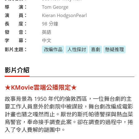
導 演：
Tom George
演 員：
Kieran HodgsonPearl
長 度：
98
分鐘
發 音：
英語
字 幕：
中文
影片主題：
改編作品
人性探討
喜劇
懸疑推理
影片介紹
★KMovie雲端公播限定★
故事背景為 1950 年代的倫敦西區，一位舞台劇的主
要工作人員意外於劇院中被謀殺，舞台劇改編成電影
計畫也隨之嘎然而止。厭世的斯托帕德警探與熱血菜
鳥警官，奉命接手調查此案。卻在調查的過程中，捲
入了令人費解的謎團中。