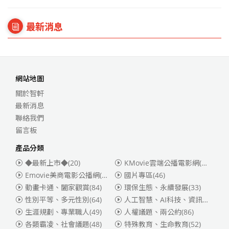
最新消息
網站地圖
關於智軒
最新消息
聯絡我們
留言板
產品分類
◆最新上市◆
(20)
KMovie雲端公播電影網(迪士尼、福斯、索尼)
Emovie美商電影公播網(華納)
(186)
國片專區
(46)
動畫卡通、闔家觀賞
(84)
環保生態、永續發展
(33)
性別平等、多元性別
(64)
人工智慧、AI科技、資訊安全
(55)
生涯規劃、專業職人
(49)
人權議題、兩公約
(86)
各類霸凌、社會議題
(48)
特殊教育、生命教育
(52)