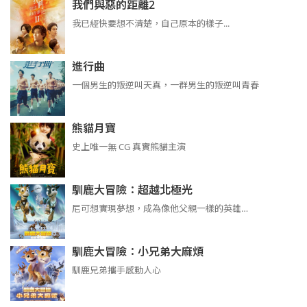
我們與惡的距離2
我已經快要想不清楚，自己原本的樣子...
進行曲
​​​一個男生的叛逆叫天真，一群男生的叛逆叫青春
熊貓月寶
史上唯一無 CG 真實熊貓主演
馴鹿大冒險：超越北極光
尼可想實現夢想，成為像他父親一樣的英雄…
馴鹿大冒險：小兄弟大麻煩
馴鹿兄弟攜手感動人心