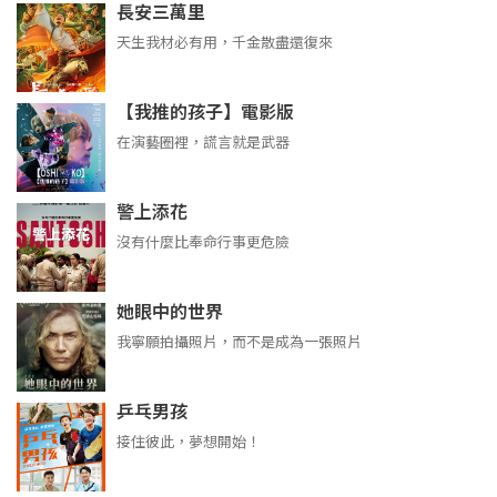
長安三萬里
天生我材必有用，千金散盡還復來
【我推的孩子】電影版
在演藝圈裡，謊言就是武器
警上添花
沒有什麼比奉命行事更危險
她眼中的世界
我寧願拍攝照片，而不是成為一張照片
乒乓男孩
接住彼此，夢想開始！