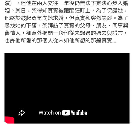
演），但他在兩人交往一年後仍無法下定決心步入婚
姻。某日，架得知真實被跟蹤狂盯上，為了保護她，
他終於鼓起勇氣向她求婚，但真實卻突然失蹤。為了
尋找她的下落，架拜訪了真實的父母、朋友、同事與
舊情人，卻意外揭開一段他從未想過的過去與謊言，
也許他所愛的那個人從未如他所想的那般真實…