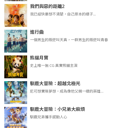
我們與惡的距離2
我已經快要想不清楚，自己原本的樣子...
進行曲
​​​一個男生的叛逆叫天真，一群男生的叛逆叫青春
熊貓月寶
史上唯一無 CG 真實熊貓主演
馴鹿大冒險：超越北極光
尼可想實現夢想，成為像他父親一樣的英雄…
馴鹿大冒險：小兄弟大麻煩
馴鹿兄弟攜手感動人心