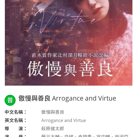
傲慢與善良 Arrogance and Virtue
普
中文名稱：
傲慢與善良
英文名稱：
Arrogance and Virtue
導 演：
萩原健太郎
演 員：
藤谷太輔、奈緒、倉悠貴、宫内瞳、菊池亞