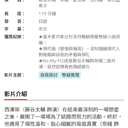
希子
長 度：
119
分鐘
發 音：
日語
字 幕：
中文
獲獎紀錄：
★直木賞作家辻村深月暢銷戀愛懸疑小說改
編！
★現代版《傲慢與偏見》，深刻描繪現代人
對婚姻與自我的矛盾與掙扎
★Kis-My-Ft2成員藤谷太輔與奈緒二度共
演，自然詮釋角色情感變化
影片主題：
自我探討
懸疑推理
影片介紹
西澤架（藤谷太輔 飾演）在結束最深刻的一場戀愛
之後，展開了一場場為了結婚而努力的活動。終於，
他遇見了個性溫和、貼心細膩的坂庭真實（奈緒 飾