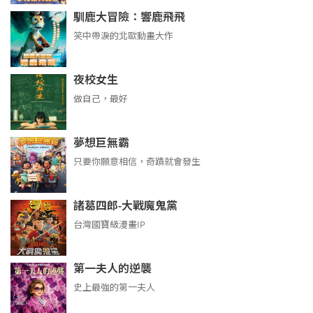
馴鹿大冒險：響鹿飛飛
笑中帶淚的北歐動畫大作
夜校女生
做自己，最好
夢想巨無霸
只要你願意相信，奇蹟就會發生
諸葛四郎-大戰魔鬼黨
台灣國寶級漫畫IP
第一夫人的逆襲
史上最強的第一夫人