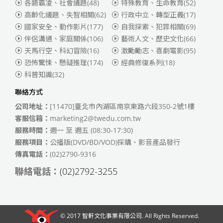
各類霸凌、社會議題
(48)
特殊教育、生命教育
(52)
高齡化議題、失智相關
(62)
行政中立、轉型正義
(17)
國家安全、動作影片
(177)
自我探索、犯罪相關
(69)
伴侶溝通、家庭關係
(106)
藝術人文、歷史文化
(66)
天馬行空、科幻冒險
(16)
激勵勵志、喜劇電影
(95)
恐怖驚悚、懸疑推理
(174)
經典修復系列
(18)
科普知識
(32)
聯絡方式
公司地址：
[11470]臺北市內湖區南京東路六段350-2號1樓
客服信箱：
marketing2@twedu.com.tw
服務時間：
週一 至 週五 (08:30-17:30)
服務項目：
公播版(DVD/BD/VOD)採購、影音產品發行
傳真電話：
(02)2790-9316
聯絡電話：
(02)2792-3255
© 2017
智軒文化事業有限公司
. All Rights Reserved.