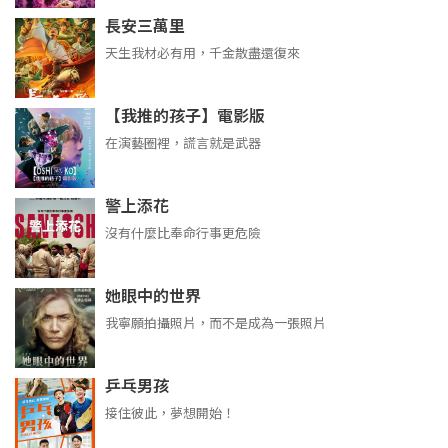
長安三萬里
天生我材必有用，千金散盡還復來
【我推的孩子】電影版
在演藝圈裡，謊言就是武器
警上添花
沒有什麼比奉命行事更危險
她眼中的世界
我寧願拍攝照片，而不是成為一張照片
乒乓男孩
接住彼此，夢想開始！