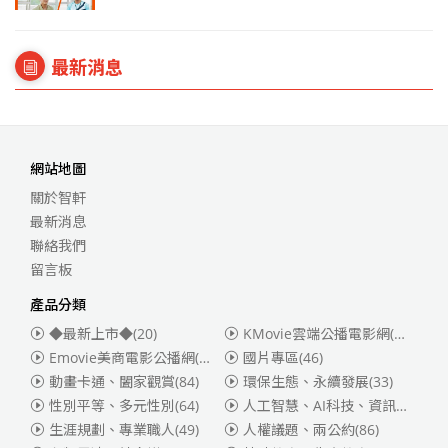
最新消息
網站地圖
關於智軒
最新消息
聯絡我們
留言板
產品分類
◆最新上市◆
(20)
KMovie雲端公播電影網(迪士尼、福斯、索尼)
Emovie美商電影公播網(華納)
(186)
國片專區
(46)
動畫卡通、闔家觀賞
(84)
環保生態、永續發展
(33)
性別平等、多元性別
(64)
人工智慧、AI科技、資訊安全
(55)
生涯規劃、專業職人
(49)
人權議題、兩公約
(86)