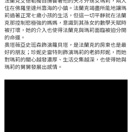
法蘭克艾德勒獨自撫養著他的天才外甥女瑪莉，兩人
住在佛羅里達州靠海的小鎮。法蘭克竭盡所能地讓瑪
莉過著正常七歲小孩的生活，但這一切平靜就在法蘭
克那控制慾極強的媽媽，意識到其孫女的數學天賦時
被打壞，她的介入也使得法蘭克與瑪莉面臨被迫分開
的命運。
奧塔薇亞史班森飾演蘿貝塔，是法蘭克的房東也是最
好的朋友；珍妮史雷特則飾演瑪莉的老師邦妮，而她
對瑪莉的關心越發濃厚、生活交集越深，也使得她與
瑪莉的舅舅發展出感情。