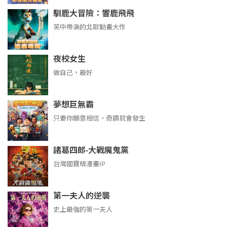
馴鹿大冒險：響鹿飛飛
笑中帶淚的北歐動畫大作
夜校女生
做自己，最好
夢想巨無霸
只要你願意相信，奇蹟就會發生
諸葛四郎-大戰魔鬼黨
台灣國寶級漫畫IP
第一夫人的逆襲
史上最強的第一夫人