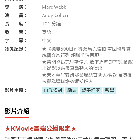
導 演：
Marc Webb
演 員：
Andy Cohen
長 度：
101
分鐘
發 音：
英語
字 幕：
中文
獲獎紀錄：
★《戀夏500日》導演馬克偉柏 重回執導質
感藝文片行列 細膩手法再現
★美國隊長克里斯伊凡 放下盾牌卸下制服 獻
出從影以來最真摯動人的演出
★天才童星麥肯娜葛瑞絲首挑大樑 超強演技
被譽為達科塔芬妮接班人
影片主題：
自我探討
勵志
親子相關
數學
影片介紹
★KMovie雲端公播限定★