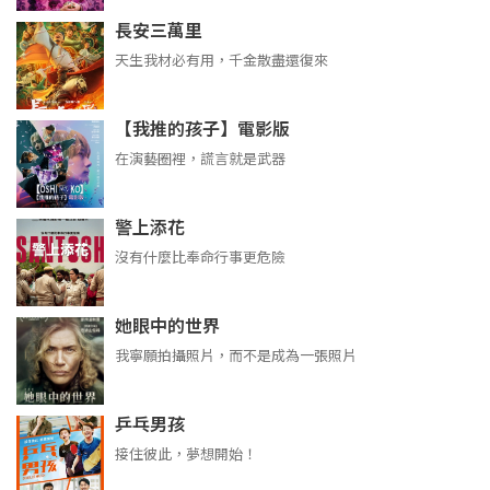
長安三萬里
天生我材必有用，千金散盡還復來
【我推的孩子】電影版
在演藝圈裡，謊言就是武器
警上添花
沒有什麼比奉命行事更危險
她眼中的世界
我寧願拍攝照片，而不是成為一張照片
乒乓男孩
接住彼此，夢想開始！