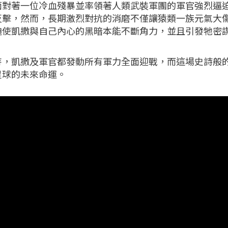
面對著一位冷血殘暴並率領著人類武裝軍團的軍官強烈逼
反擊，然而，長期激烈對抗的消磨不僅讓猿類一族元氣大
迫使凱撒與自己內心的黑暗本能不斷角力，並且引發牠密
峙，凱撒及軍官都發動所有軍力全面迎戰，而這場史詩般
星球的未來命運。