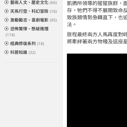
藝術人文、歷史文化
凱撒所領導的猩猩族群，
(66)
存，牠們不得不展開致命
天馬行空、科幻冒險
(16)
致族類情勢急轉直下，也
激勵勵志、喜劇電影
(95)
法。
恐怖驚悚、懸疑推理
旅程最終兩方人馬再度對
(174)
將牽絆著兩方物種及這座
經典修復系列
(18)
科普知識
(32)