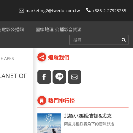
marketing2@twedu.com.tw
+886-2-27923255
美商電影公播網
國家地理-公播影音資源
追蹤我們
E APES
ANET OF
熱門排行榜
北極小迷狐:吉娜&尤克
兩隻北極狐視角下的冒險旅途