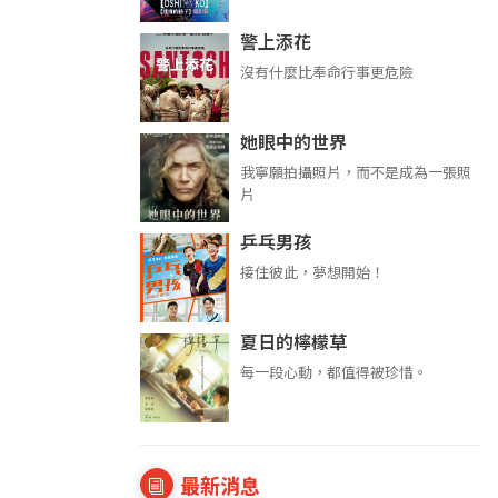
警上添花
沒有什麼比奉命行事更危險
她眼中的世界
我寧願拍攝照片，而不是成為一張照
片
乒乓男孩
接住彼此，夢想開始！
夏日的檸檬草
每一段心動，都值得被珍惜。
最新消息