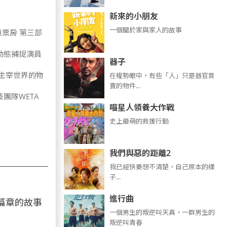
新來的小朋友
一個關於家與家人的故事
票房 第三部
動態捕捉演員
器子
主宰世界的物
在權勢眼中，有些「人」只是器官買
賣的物件...
團隊WETA
喵星人領養大作戰
史上最萌的救援行動
我們與惡的距離2
我已經快要想不清楚，自己原本的樣
子...
進行曲
篇章的故事
​​​一個男生的叛逆叫天真，一群男生的
叛逆叫青春