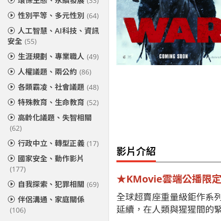
環保生態、永續發展
(33)
性別平等、多元性別
(64)
人工智慧、AI科技、資訊
安全
(55)
生涯規劃、專業職人
(49)
人權議題、兩公約
(86)
各類霸凌、社會議題
(48)
特殊教育、生命教育
(52)
高齡化議題、失智相關
(62)
行政中立、轉型正義
(17)
影片介紹
國家安全、動作影片
(177)
★KMovie雲端公播限
自我探索、犯罪相關
(69)
全球超賣座重量級鉅作系
伴侶溝通、家庭關係
延續，在人類與猩猩間的
(106)