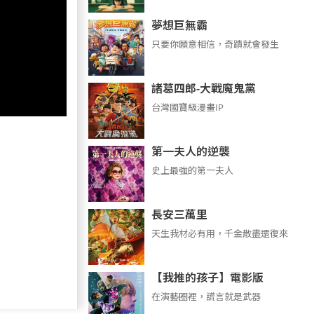
夢想巨無霸
只要你願意相信，奇蹟就會發生
諸葛四郎-大戰魔鬼黨
台灣國寶級漫畫IP
第一夫人的逆襲
史上最強的第一夫人
長安三萬里
天生我材必有用，千金散盡還復來
【我推的孩子】電影版
在演藝圈裡，謊言就是武器