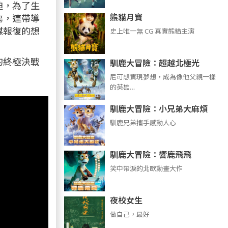
迫，為了生
熊貓月寶
傷，連帶導
謀報復的想
史上唯一無 CG 真實熊貓主演
的終極決戰
馴鹿大冒險：超越北極光
尼可想實現夢想，成為像他父親一樣
的英雄…
馴鹿大冒險：小兄弟大麻煩
馴鹿兄弟攜手感動人心
馴鹿大冒險：響鹿飛飛
笑中帶淚的北歐動畫大作
夜校女生
做自己，最好