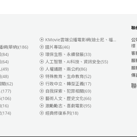
聯
KMovie雲端公播電影網(迪士尼、福斯、索尼)
(3
公
樓
播網(華納)
(186)
國片專區
(46)
客
賞
(84)
環保生態、永續發展
(33)
服
別
(64)
人工智慧、AI科技、資訊安全
(55)
服
人
(49)
人權議題、兩公約
(86)
傳
題
(48)
特殊教育、生命教育
(52)
相關
(62)
行政中立、轉型正義
(17)
聯
片
(177)
自我探索、犯罪相關
(69)
係
(106)
藝術人文、歷史文化
(66)
險
(16)
激勵勵志、喜劇電影
(95)
理
(174)
經典修復系列
(18)