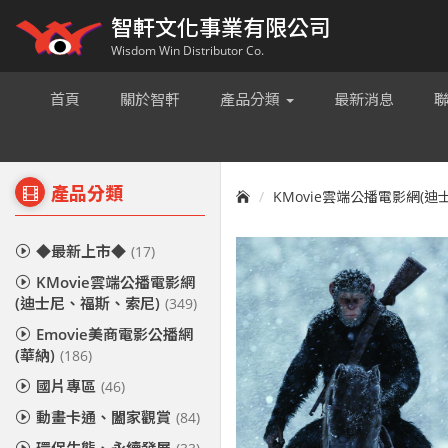
智軒文化事業有限公司
Wisdom Win Distributor Co.
首頁
關於智軒
產品分類
最新消息
產品分類
KMovie雲端公播電影網(
◆最新上市◆
(17)
KMovie雲端公播電影網
(迪士尼、福斯、索尼)
(349)
Emovie美商電影公播網
(華納)
(186)
國片專區
(46)
動畫卡通、闔家觀賞
(84)