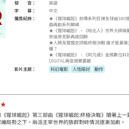
發 音：
英語
字 幕：
中文
獲獎紀錄：
★《猩球崛起》前傳系列狂掃全球逾380億
曲再創系列顛峰
★《猩球崛起》、《哈比人》世界大師級
安迪席克斯再度回歸
★人類及猩猩史詩般終極決戰 誰才是最後
種？
★《猩球崛起》、《阿凡達》金獎數位科技
DIGITAL再造視覺震撼
影片主題：
科幻電影
人性探討
動作
定★
列《猩球崛起》第三部曲《猩球崛起:終極決戰》隨著上一
緊繃局勢之下，兩派主宰世界的族群對峙情況逐漸加劇。