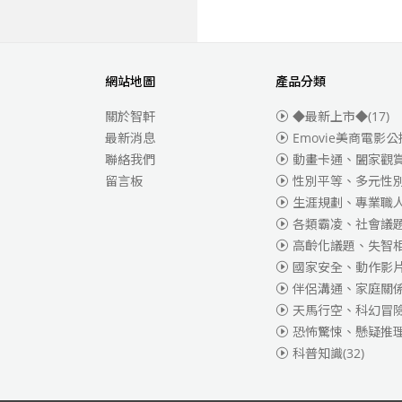
網站地圖
產品分類
關於智軒
◆最新上市◆
(17)
最新消息
Emovie美商電影公
聯絡我們
動畫卡通、闔家觀
留言板
性別平等、多元性
生涯規劃、專業職
各類霸凌、社會議
高齡化議題、失智
國家安全、動作影
伴侶溝通、家庭關
天馬行空、科幻冒
恐怖驚悚、懸疑推
科普知識
(32)