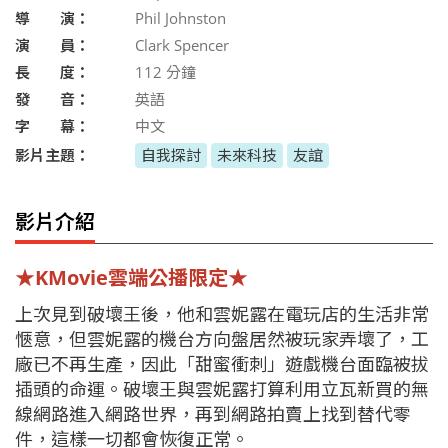
導 演：
Phil Johnston
演 員：
Clark Spencer
長 度：
112
分鐘
發 音：
英語
字 幕：
中文
影片主題：
自我探討
未來科技
友誼
影片介紹
★KMovie雲端公播限定★
上次見到破壞王後，他和雲妮露在電玩店的生活非常
愜意，但雲妮露的機台方向盤居然被玩家弄壞了，工
廠已不再生產，因此「甜蜜衝刺」遊戲機台面臨被拔
插頭的命運。破壞王與雲妮露打算利用立瓦新買的無
線網路進入網路世界，再到網路拍賣上找到替代零
件，這樣一切都會恢復正常。