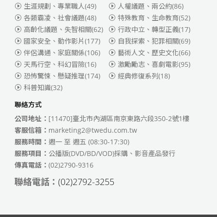
生涯規劃、專業職人
(49)
人權議題、兩公約
(86)
各類霸凌、社會議題
(48)
特殊教育、生命教育
(52)
高齡化議題、失智相關
(62)
行政中立、轉型正義
(17)
國家安全、動作影片
(177)
自我探索、犯罪相關
(69)
伴侶溝通、家庭關係
(106)
藝術人文、歷史文化
(66)
天馬行空、科幻冒險
(16)
激勵勵志、喜劇電影
(95)
恐怖驚悚、懸疑推理
(174)
經典修復系列
(18)
科普知識
(32)
聯絡方式
公司地址：
[11470]臺北市內湖區南京東路六段350-2號1樓
客服信箱：
marketing2@twedu.com.tw
服務時間：
週一 至 週五 (08:30-17:30)
服務項目：
公播版(DVD/BD/VOD)採購、影音產品發行
傳真電話：
(02)2790-9316
聯絡電話：
(02)2792-3255