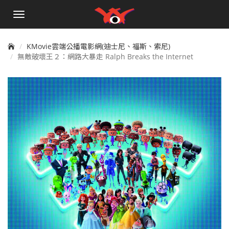
手
機
選
單
KMovie雲端公播電影網(迪士尼、福斯、索尼)
無敵破壞王２：網路大暴走 Ralph Breaks the Internet