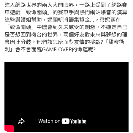
進入網路世界的兩人大開眼界，一路上受到了網路賽
車遊戲「致命關頭」的賽車手與熱門網站爆音的演算
總監讚讚姐幫助，過關斬將籌集資金…。雲妮露在
「致命關頭」中體會到久未感受的刺激，不確定自己
是否想回到機台的世界，兩個好友對未來與夢想的理
念因此分歧，他們該怎麼面對友情的挑戰?「甜蜜衝
刺」會不會面臨GAME OVER的命運呢?