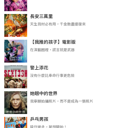
長安三萬里
天生我材必有用，千金散盡還復來
【我推的孩子】電影版
在演藝圈裡，謊言就是武器
警上添花
沒有什麼比奉命行事更危險
她眼中的世界
我寧願拍攝照片，而不是成為一張照片
乒乓男孩
接住彼此，夢想開始！