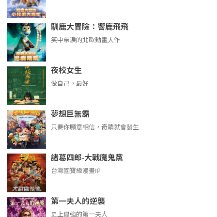
馴鹿大冒險：響鹿飛飛
笑中帶淚的北歐動畫大作
夜校女生
做自己，最好
夢想巨無霸
只要你願意相信，奇蹟就會發生
諸葛四郎-大戰魔鬼黨
台灣國寶級漫畫IP
第一夫人的逆襲
史上最強的第一夫人