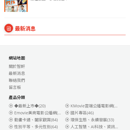
最新消息
網站地圖
關於智軒
最新消息
聯絡我們
留言板
產品分類
◆最新上市◆
(20)
KMovie雲端公播電影網(迪士尼、福斯、索尼)
Emovie美商電影公播網(華納)
(186)
國片專區
(46)
動畫卡通、闔家觀賞
(84)
環保生態、永續發展
(33)
性別平等、多元性別
(64)
人工智慧、AI科技、資訊安全
(55)