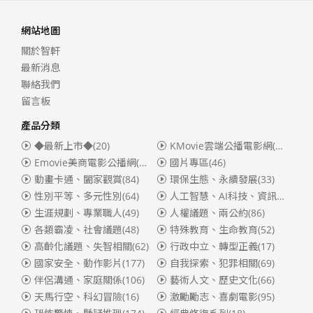
網站地圖
關於智軒
最新消息
聯絡我們
留言板
產品分類
◆最新上市◆
(20)
KMovie雲端公播電影網(迪士尼、福斯、索尼)
Emovie美商電影公播網(華納)
(186)
國片專區
(46)
動畫卡通、闔家觀賞
(84)
環保生態、永續發展
(33)
性別平等、多元性別
(64)
人工智慧、AI科技、資訊安全
(55)
生涯規劃、專業職人
(49)
人權議題、兩公約
(86)
各類霸凌、社會議題
(48)
特殊教育、生命教育
(52)
高齡化議題、失智相關
(62)
行政中立、轉型正義
(17)
國家安全、動作影片
(177)
自我探索、犯罪相關
(69)
伴侶溝通、家庭關係
(106)
藝術人文、歷史文化
(66)
天馬行空、科幻冒險
(16)
激勵勵志、喜劇電影
(95)