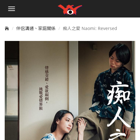
手
機
選
單
伴侶溝通、家庭關係
痴人之愛 Naomi: Reversed