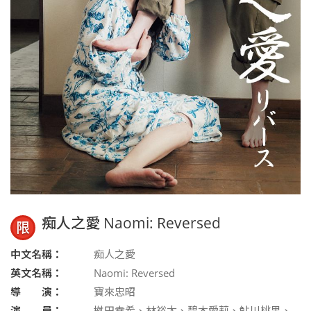
痴人之愛 Naomi: Reversed
限
中文名稱：
痴人之愛
英文名稱：
Naomi: Reversed
導 演：
寶來忠昭
演 員：
桝田幸希、林裕太、碧木愛莉、鮎川桃果、