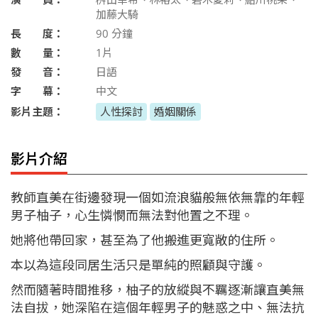
加藤大騎
長 度：
90
分鐘
數 量：
1片
發 音：
日語
字 幕：
中文
影片主題：
人性探討
婚姻關係
影片介紹
教師直美在街邊發現一個如流浪貓般無依無靠的年輕
男子柚子，心生憐憫而無法對他置之不理。
她將他帶回家，甚至為了他搬進更寬敞的住所。
本以為這段同居生活只是單純的照顧與守護。
然而隨著時間推移，柚子的放縱與不羈逐漸讓直美無
法自拔，她深陷在這個年輕男子的魅惑之中、無法抗