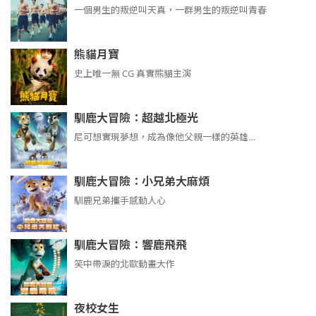
​​​一個男生的叛逆叫天真，一群男生的叛逆叫青春
熊貓月寶
史上唯一無 CG 真實熊貓主演
馴鹿大冒險：超越北極光
尼可想實現夢想，成為像他父親一樣的英雄…
馴鹿大冒險：小兄弟大麻煩
馴鹿兄弟攜手感動人心
馴鹿大冒險：響鹿飛飛
笑中帶淚的北歐動畫大作
夜校女生