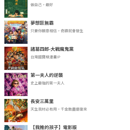
做自己，最好
夢想巨無霸
只要你願意相信，奇蹟就會發生
諸葛四郎-大戰魔鬼黨
台灣國寶級漫畫IP
第一夫人的逆襲
史上最強的第一夫人
長安三萬里
天生我材必有用，千金散盡還復來
【我推的孩子】電影版