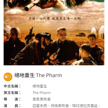
絕地重生 The Pharm
輔12
中文名稱：
絕地重生
英文名稱：
The Pharm
導 演：
萊恩奧特曼
演 員：
亞當多西、貝瑞奧特曼、琪拉德拉克魯茲、