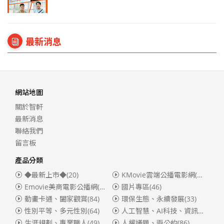
最新消息
網站地圖
關於智軒
最新消息
聯絡我們
留言板
產品分類
◆最新上市◆
(20)
KMovie雲端公播電影網(迪士尼、福斯、索尼)
Emovie美商電影公播網(華納)
(186)
國片專區
(46)
動畫卡通、闔家觀賞
(84)
環保生態、永續發展
(33)
性別平等、多元性別
(64)
人工智慧、AI科技、資訊安全
(55)
生涯規劃、專業職人
(49)
人權議題、兩公約
(86)