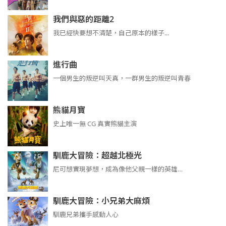
我們與惡的距離2
我已經快要想不清楚，自己原本的樣子...
進行曲
​​​一個男生的叛逆叫天真，一群男生的叛逆叫青春
熊貓月寶
史上唯一無 CG 真實熊貓主演
馴鹿大冒險：超越北極光
尼可想實現夢想，成為像他父親一樣的英雄…
馴鹿大冒險：小兄弟大麻煩
馴鹿兄弟攜手感動人心