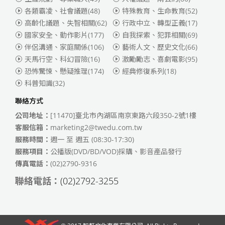
各類霸凌、社會議題
(48)
特殊教育、生命教育
(52)
高齡化議題、失智相關
(62)
行政中立、轉型正義
(17)
國家安全、動作影片
(177)
自我探索、犯罪相關
(69)
伴侶溝通、家庭關係
(106)
藝術人文、歷史文化
(66)
天馬行空、科幻冒險
(16)
激勵勵志、喜劇電影
(95)
恐怖驚悚、懸疑推理
(174)
經典修復系列
(18)
科普知識
(32)
聯絡方式
公司地址：
[11470]臺北市內湖區南京東路六段350-2號1樓
客服信箱：
marketing2@twedu.com.tw
服務時間：
週一 至 週五 (08:30-17:30)
服務項目：
公播版(DVD/BD/VOD)採購、影音產品發行
傳真電話：
(02)2790-9316
聯絡電話：
(02)2792-3255