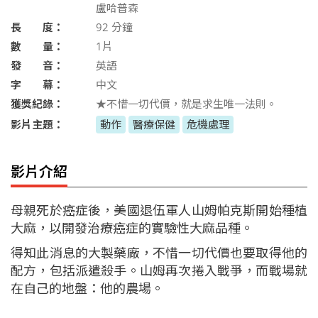
盧哈普森
長 度：
92
分鐘
數 量：
1片
發 音：
英語
字 幕：
中文
獲獎紀錄：
★不惜一切代價，就是求生唯一法則。
影片主題：
動作
醫療保健
危機處理
影片介紹
母親死於癌症後，美國退伍軍人山姆帕克斯開始種植
大麻，以開發治療癌症的實驗性大麻品種。
得知此消息的大製藥廠，不惜一切代價也要取得他的
配方，包括派遣殺手。山姆再次捲入戰爭，而戰場就
在自己的地盤：他的農場。