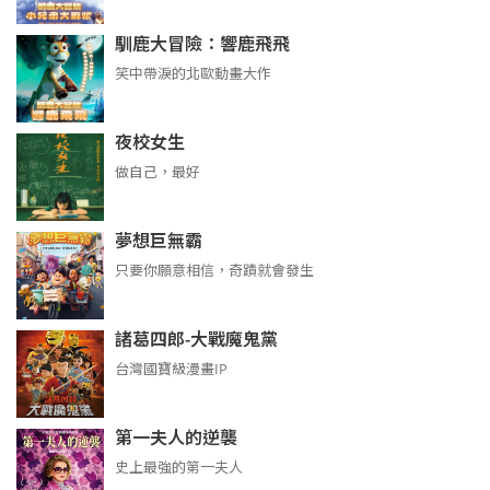
馴鹿大冒險：響鹿飛飛
笑中帶淚的北歐動畫大作
夜校女生
做自己，最好
夢想巨無霸
只要你願意相信，奇蹟就會發生
諸葛四郎-大戰魔鬼黨
台灣國寶級漫畫IP
第一夫人的逆襲
史上最強的第一夫人