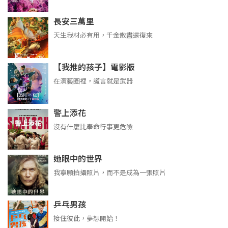
長安三萬里
天生我材必有用，千金散盡還復來
【我推的孩子】電影版
在演藝圈裡，謊言就是武器
警上添花
沒有什麼比奉命行事更危險
她眼中的世界
我寧願拍攝照片，而不是成為一張照片
乒乓男孩
接住彼此，夢想開始！