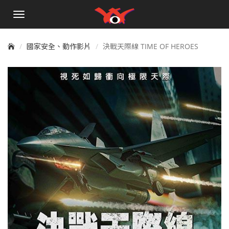
手
機
選
單
國家安全、動作影片
決戰天際線 TIME OF HEROES