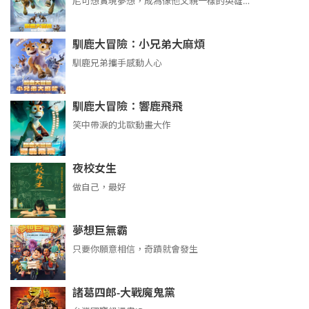
尼可想實現夢想，成為像他父親一樣的英雄…
馴鹿大冒險：小兄弟大麻煩
馴鹿兄弟攜手感動人心
馴鹿大冒險：響鹿飛飛
笑中帶淚的北歐動畫大作
夜校女生
做自己，最好
夢想巨無霸
只要你願意相信，奇蹟就會發生
諸葛四郎-大戰魔鬼黨