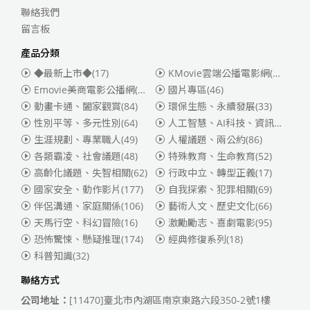
聯絡我們
留言板
產品分類
◆最新上市◆
(17)
KMovie雲端公播電影網(迪士尼、福斯、索尼)
Emovie美商電影公播網(華納)
(186)
國片專區
(46)
動畫卡通、闔家觀賞
(84)
環保生態、永續發展
(33)
性別平等、多元性別
(64)
人工智慧、AI科技、資訊安全
(55)
生涯規劃、專業職人
(49)
人權議題、兩公約
(86)
各類霸凌、社會議題
(48)
特殊教育、生命教育
(52)
高齡化議題、失智相關
(62)
行政中立、轉型正義
(17)
國家安全、動作影片
(177)
自我探索、犯罪相關
(69)
伴侶溝通、家庭關係
(106)
藝術人文、歷史文化
(66)
天馬行空、科幻冒險
(16)
激勵勵志、喜劇電影
(95)
恐怖驚悚、懸疑推理
(174)
經典修復系列
(18)
科普知識
(32)
聯絡方式
公司地址：
[11470]臺北市內湖區南京東路六段350-2號1樓