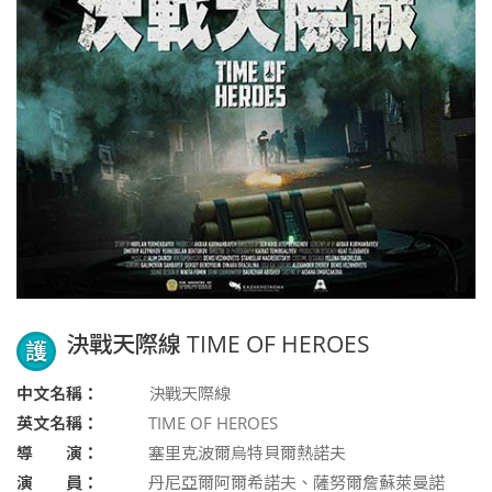
決戰天際線 TIME OF HEROES
護
中文名稱：
決戰天際線
英文名稱：
TIME OF HEROES
導 演：
塞里克波爾烏特貝爾熱諾夫
演 員：
丹尼亞爾阿爾希諾夫、薩努爾詹蘇萊曼諾