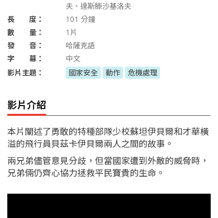
夫、達斯滕沙基洛夫
長 度：
101
分鐘
數 量：
1片
發 音：
哈薩克語
字 幕：
中文
影片主題：
國家安全
動作
危機處理
影片介紹
本片闡述了勇敢的特種部隊少校蘇坦伊貝爾和才華橫
溢的飛行員貝茲卡伊貝爾兩人之間的故事。
兩兄弟儘管意見分歧，但當國家遭到外敵的威脅時，
兄弟倆仍齊心協力拯救平民寶貴的生命。