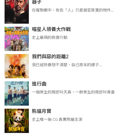
器子
在權勢眼中，有些「人」只是器官買賣的物件...
喵星人領養大作戰
史上最萌的救援行動
我們與惡的距離2
我已經快要想不清楚，自己原本的樣子...
進行曲
​​​一個男生的叛逆叫天真，一群男生的叛逆叫青春
熊貓月寶
史上唯一無 CG 真實熊貓主演