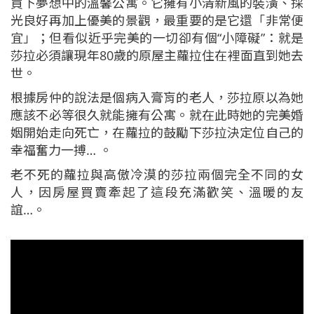
買下夢想中的溫馨公寓。它擁有小清新風的裝潢、採
光良好再加上優美的景觀，最重要的是它還「非常便
宜」；但看似近乎完美的一切卻有個“小障礙”：就是
莎拉必須讓現年80歲的原屋主蘿拉住在裡面直到她去
世。
根據房仲的說法是個病入膏肓的老人，莎拉原以為她
應該不必等很久就能擁有公寓。就在此時她的完美婚
姻開始走向死亡，在蘿拉的鼓勵下莎拉決定位自己的
幸福奮力一搏… 。
老不死的蘿拉與高傲冷漠的莎拉兩個完全不同的女
人，因房屋買賣牽起了這段充滿歡笑、溫暖的友
誼…。