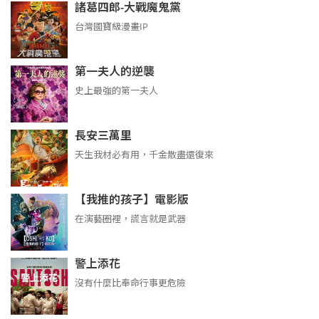
諸葛四郎-大戰魔鬼黨
台灣國寶級漫畫IP
第一夫人的逆襲
史上最強的第一夫人
長安三萬里
天生我材必有用，千金散盡還復來
【我推的孩子】電影版
在演藝圈裡，謊言就是武器
警上添花
沒有什麼比奉命行事更危險