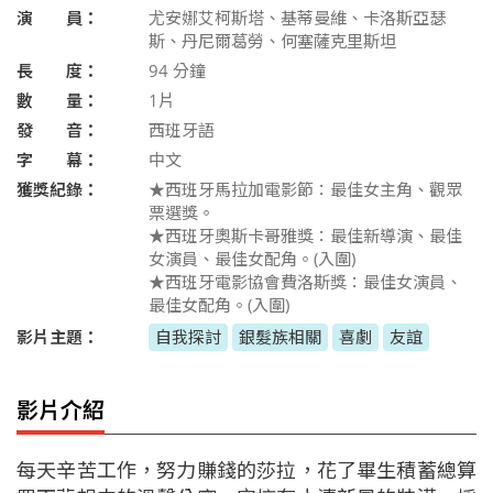
演 員：
尤安娜艾柯斯塔、基蒂曼維、卡洛斯亞瑟
斯、丹尼爾葛勞、何塞薩克里斯坦
長 度：
94
分鐘
數 量：
1片
發 音：
西班牙語
字 幕：
中文
獲獎紀錄：
★西班牙馬拉加電影節：最佳女主角、觀眾
票選獎。
★西班牙奧斯卡哥雅獎：最佳新導演、最佳
女演員、最佳女配角。(入圍)
★西班牙電影協會費洛斯獎：最佳女演員、
最佳女配角。(入圍)
影片主題：
自我探討
銀髮族相關
喜劇
友誼
影片介紹
每天辛苦工作，努力賺錢的莎拉，花了畢生積蓄總算