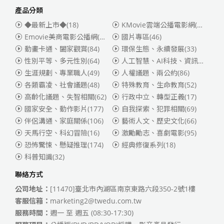
產品分類
◆最新上市◆
(18)
KMovie雲端公播電影網(迪士尼、福斯、索尼)
Emovie美商電影公播網(華納)
(186)
國片專區
(46)
動畫卡通、闔家觀賞
(84)
環保生態、永續發展
(33)
性別平等、多元性別
(64)
人工智慧、AI科技、資訊安全
(55)
生涯規劃、專業職人
(49)
人權議題、兩公約
(86)
各類霸凌、社會議題
(48)
特殊教育、生命教育
(52)
高齡化議題、失智相關
(62)
行政中立、轉型正義
(17)
國家安全、動作影片
(177)
自我探索、犯罪相關
(69)
伴侶溝通、家庭關係
(106)
藝術人文、歷史文化
(66)
天馬行空、科幻冒險
(16)
激勵勵志、喜劇電影
(95)
恐怖驚悚、懸疑推理
(174)
經典修復系列
(18)
科普知識
(32)
聯絡方式
公司地址：
[11470]臺北市內湖區南京東路六段350-2號1樓
客服信箱：
marketing2@twedu.com.tw
服務時間：
週一 至 週五 (08:30-17:30)