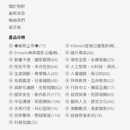
關於智軒
最新消息
聯絡我們
留言板
產品分類
◆最新上市◆
(17)
KMovie雲端公播電影網(迪士尼、福斯、索尼)
Emovie美商電影公播網(華納)
(186)
國片專區
(46)
動畫卡通、闔家觀賞
(84)
環保生態、永續發展
(33)
性別平等、多元性別
(64)
人工智慧、AI科技、資訊安全
(55)
生涯規劃、專業職人
(49)
人權議題、兩公約
(86)
各類霸凌、社會議題
(48)
特殊教育、生命教育
(52)
高齡化議題、失智相關
(62)
行政中立、轉型正義
(17)
國家安全、動作影片
(177)
自我探索、犯罪相關
(69)
伴侶溝通、家庭關係
(106)
藝術人文、歷史文化
(66)
天馬行空、科幻冒險
(16)
激勵勵志、喜劇電影
(95)
恐怖驚悚、懸疑推理
(174)
經典修復系列
(18)
科普知識
(32)