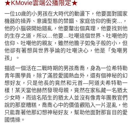
★KMovie雲端公播限定★
一位10歲的小男孩在大時代的動盪下，他要面對國家
機器的操弄、意識型態的禁錮、家庭信仰的衝突…，
他的小腦袋開始錯亂，他要釐出個真理，他要找到他
的生存之道，所以…他要…吐嘲這個世界、吐嘲他的
信仰、吐嘲他的親友，雖然他膽子如兔子般的小，但
他卻有著想與世界爭論的吐嘲決心，他是「兔嘲男
孩」。
描述一個活在二戰時期的男孩喬喬，身為一位希特勒
青年團學員，除了滿腔愛國熱血外，還有個神秘的幻
想好友，只是他長的竟然和元首—阿道夫希特勒一
樣！某天當他赫然發現母親，竟然在家私藏一名猶太
少女時，而這名陌生的猶太人並沒有像青年團教官們
說的那麼糟糕，喬喬心中的價值觀陷入一片混亂，他
只能靠著他那幻想神秘好友，幫助他面對那盲目的愛
國情操。