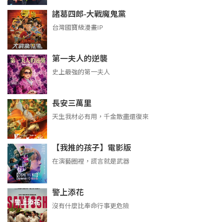
諸葛四郎-大戰魔鬼黨
台灣國寶級漫畫IP
第一夫人的逆襲
史上最強的第一夫人
長安三萬里
天生我材必有用，千金散盡還復來
【我推的孩子】電影版
在演藝圈裡，謊言就是武器
警上添花
沒有什麼比奉命行事更危險