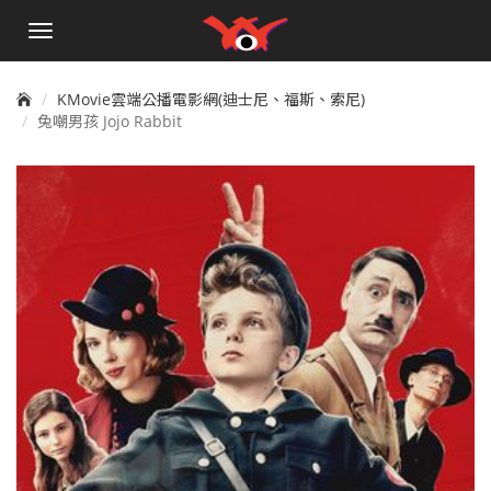
手
機
選
單
KMovie雲端公播電影網(迪士尼、福斯、索尼)
兔嘲男孩 Jojo Rabbit