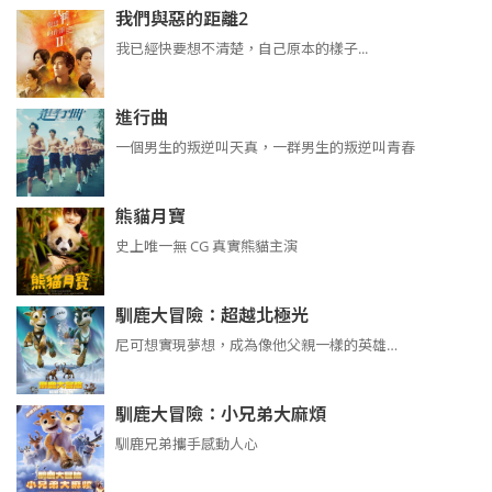
我們與惡的距離2
我已經快要想不清楚，自己原本的樣子...
進行曲
​​​一個男生的叛逆叫天真，一群男生的叛逆叫青春
熊貓月寶
史上唯一無 CG 真實熊貓主演
馴鹿大冒險：超越北極光
尼可想實現夢想，成為像他父親一樣的英雄…
馴鹿大冒險：小兄弟大麻煩
馴鹿兄弟攜手感動人心