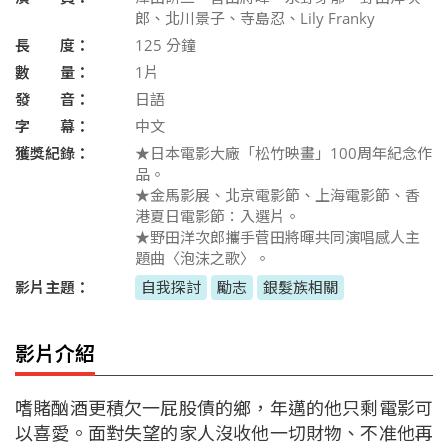
郎、北川景子、寺島忍、Lily Franky
長 度：
125
分鐘
數 量：
1片
發 音：
日語
字 幕：
中文
獲獎紀錄：
★日本電影大廠「松竹映畫」100周年紀念作
品。
★金馬影展、北京電影節、上海電影節、香
港夏日電影節：入選片。
★野田洋次郎攜手菅田將暉共同演唱感人主
題曲〈泡沫之歌〉。
影片主題：
自我探討
勵志
銀髮族相關
影片介紹
嗜賭酗酒更積欠一屁股債的鄉，年邁的他只剩電影可
以喜愛。面對失望的家人沒收他一切財物、不准他再