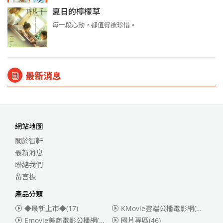
夏日的檸檬草
每一段心動，都值得被珍惜。
最新消息
網站地圖
關於智軒
最新消息
聯絡我們
留言板
產品分類
◆最新上市◆
(17)
KMovie雲端公播電影網(迪士尼、福斯、索尼)
Emovie美商電影公播網(華納)
(186)
國片專區
(46)