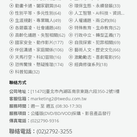
動畫卡通、闔家觀賞
(84)
環保生態、永續發展
(33)
性別平等、多元性別
(64)
人工智慧、AI科技、資訊安全
(55)
生涯規劃、專業職人
(49)
人權議題、兩公約
(86)
各類霸凌、社會議題
(48)
特殊教育、生命教育
(52)
高齡化議題、失智相關
(62)
行政中立、轉型正義
(17)
國家安全、動作影片
(177)
自我探索、犯罪相關
(69)
伴侶溝通、家庭關係
(106)
藝術人文、歷史文化
(66)
天馬行空、科幻冒險
(16)
激勵勵志、喜劇電影
(95)
恐怖驚悚、懸疑推理
(174)
經典修復系列
(18)
科普知識
(32)
聯絡方式
公司地址：
[11470]臺北市內湖區南京東路六段350-2號1樓
客服信箱：
marketing2@twedu.com.tw
服務時間：
週一 至 週五 (08:30-17:30)
服務項目：
公播版(DVD/BD/VOD)採購、影音產品發行
傳真電話：
(02)2790-9316
聯絡電話：
(02)2792-3255