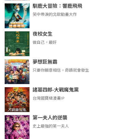
馴鹿大冒險：響鹿飛飛
笑中帶淚的北歐動畫大作
夜校女生
做自己，最好
夢想巨無霸
只要你願意相信，奇蹟就會發生
諸葛四郎-大戰魔鬼黨
台灣國寶級漫畫IP
第一夫人的逆襲
史上最強的第一夫人