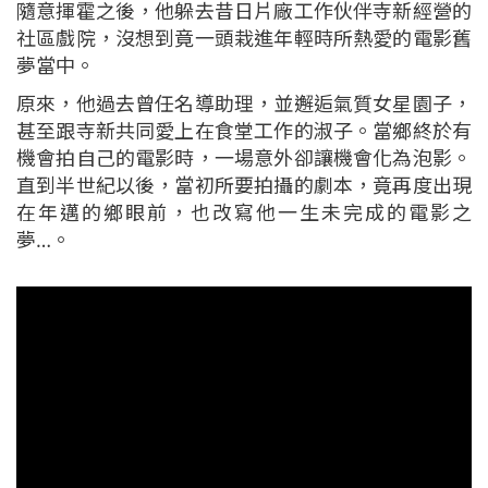
隨意揮霍之後，他躲去昔日片廠工作伙伴寺新經營的
社區戲院，沒想到竟一頭栽進年輕時所熱愛的電影舊
夢當中。
原來，他過去曾任名導助理，並邂逅氣質女星園子，
甚至跟寺新共同愛上在食堂工作的淑子。當鄉終於有
機會拍自己的電影時，一場意外卻讓機會化為泡影。
直到半世紀以後，當初所要拍攝的劇本，竟再度出現
在年邁的鄉眼前，也改寫他一生未完成的電影之
夢…。