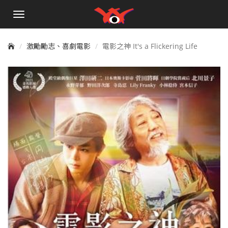
手
機
選
單
激勵勵志、喜劇電影
電影之神 It's a Flickering Life