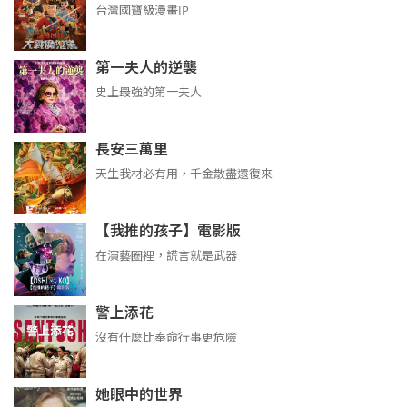
台灣國寶級漫畫IP
第一夫人的逆襲
史上最強的第一夫人
長安三萬里
天生我材必有用，千金散盡還復來
【我推的孩子】電影版
在演藝圈裡，謊言就是武器
警上添花
沒有什麼比奉命行事更危險
她眼中的世界