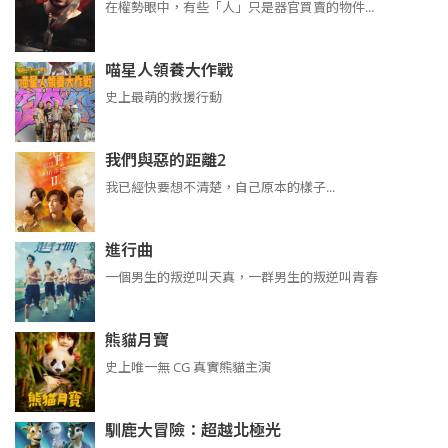
在權勢眼中，有些「人」只是器官買賣的物件...
喵星人領養大作戰
史上最萌的救援行動
我們與惡的距離2
我已經快要想不清楚，自己原本的樣子...
進行曲
​​​一個男生的叛逆叫天真，一群男生的叛逆叫青春
熊貓月寶
史上唯一無 CG 真實熊貓主演
馴鹿大冒險：超越北極光