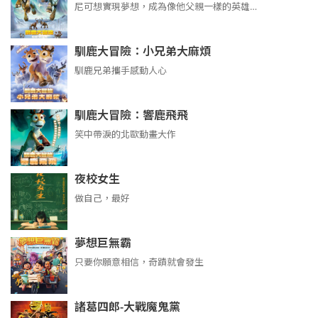
尼可想實現夢想，成為像他父親一樣的英雄…
馴鹿大冒險：小兄弟大麻煩
馴鹿兄弟攜手感動人心
馴鹿大冒險：響鹿飛飛
笑中帶淚的北歐動畫大作
夜校女生
做自己，最好
夢想巨無霸
只要你願意相信，奇蹟就會發生
諸葛四郎-大戰魔鬼黨