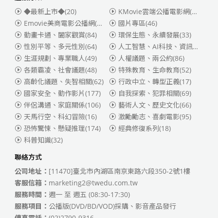
◆最新上市◆
(20)
KMovie雲端公播電影網(迪士尼、福斯、索尼)
Emovie美商電影公播網(華納)
(186)
國片專區
(46)
動畫卡通、闔家觀賞
(84)
環保生態、永續發展
(33)
性別平等、多元性別
(64)
人工智慧、AI科技、資訊安全
(55)
生涯規劃、專業職人
(49)
人權議題、兩公約
(86)
各類霸凌、社會議題
(48)
特殊教育、生命教育
(52)
高齡化議題、失智相關
(62)
行政中立、轉型正義
(17)
國家安全、動作影片
(177)
自我探索、犯罪相關
(69)
伴侶溝通、家庭關係
(106)
藝術人文、歷史文化
(66)
天馬行空、科幻冒險
(16)
激勵勵志、喜劇電影
(95)
恐怖驚悚、懸疑推理
(174)
經典修復系列
(18)
科普知識
(32)
聯絡方式
公司地址：
[11470]臺北市內湖區南京東路六段350-2號1樓
客服信箱：
marketing2@twedu.com.tw
服務時間：
週一 至 週五 (08:30-17:30)
服務項目：
公播版(DVD/BD/VOD)採購、影音產品發行
傳真電話：
(02)2790-9316