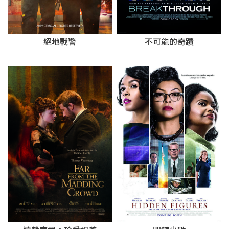
絕地戰警
不可能的奇蹟