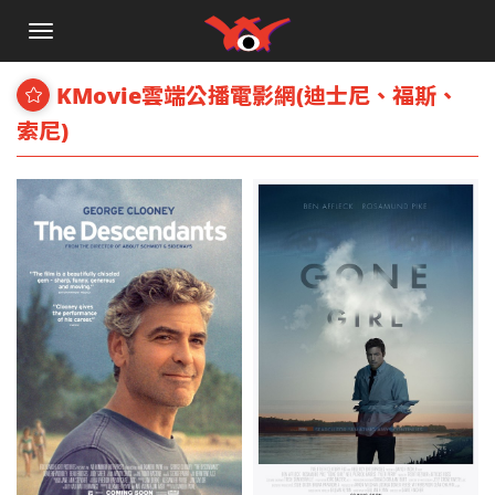
手
機
選
KMovie雲端公播電影網(迪士尼、福斯、
單
索尼)