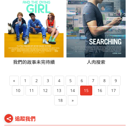
我們的故事未完待續
人肉搜索
«
1
2
3
4
5
6
7
8
9
10
11
12
13
14
15
16
17
18
»
追蹤我們