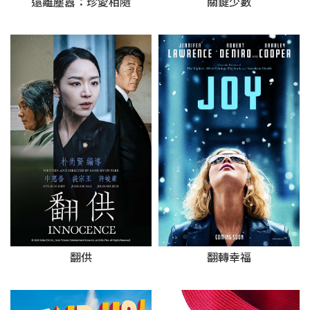
遠離塵囂：珍愛相隨
關鍵少數
翻供
翻轉幸福