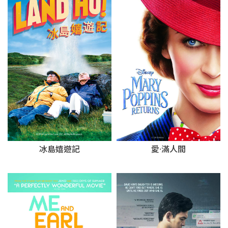
冰島嬉遊記
愛·滿人間