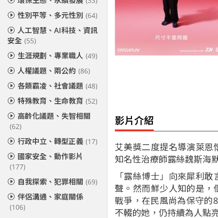
環保生態、永續發展
(33)
性別平等、多元性別
(64)
人工智慧、AI科技、資訊
安全
(55)
生涯規劃、專業職人
(49)
人權議題、兩公約
(86)
各類霸凌、社會議題
(48)
特殊教育、生命教育
(52)
高齡化議題、失智相關
影片介紹
(62)
行政中立、轉型正義
(17)
艾美獎二度提名導演萊恩
國家安全、動作影片
知名性治療師露絲魏斯海
(177)
「露絲博士」向來犀利敢
自我探索、犯罪相關
(69)
聲。然而鮮少人知的是，
伴侶溝通、家庭關係
戰爭，在民風尚為保守的8
(106)
不輟的她，仍持續為人點