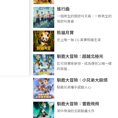
進行曲
​​​一個男生的叛逆叫天真，一群男生的
叛逆叫青春
熊貓月寶
史上唯一無 CG 真實熊貓主演
馴鹿大冒險：超越北極光
尼可想實現夢想，成為像他父親一樣
的英雄…
馴鹿大冒險：小兄弟大麻煩
馴鹿兄弟攜手感動人心
馴鹿大冒險：響鹿飛飛
笑中帶淚的北歐動畫大作