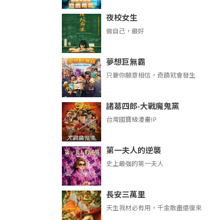
夜校女生
做自己，最好
夢想巨無霸
只要你願意相信，奇蹟就會發生
諸葛四郎-大戰魔鬼黨
台灣國寶級漫畫IP
第一夫人的逆襲
史上最強的第一夫人
長安三萬里
天生我材必有用，千金散盡還復來