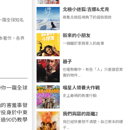
北極小迷狐:吉娜&尤克
兩隻北極狐視角下的冒險旅途
一窺全球知名
新來的小朋友
本著作，各界
一個關於家與家人的故事
器子
在權勢眼中，有些「人」只是器官買
賣的物件...
帶你一窺全球
喵星人領養大作戰
史上最萌的救援行動
齒的害羞事發
曾投身於中東
我們與惡的距離2
過90仍教學
我已經快要想不清楚，自己原本的樣
子...