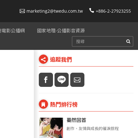
marketing2@twedu.com.tw
+886-2-27923255
美商電影公播網
國家地理-公播影音資源
追蹤我們
熱門排行榜
驀然回首
創作、友情與成長的催淚旅程