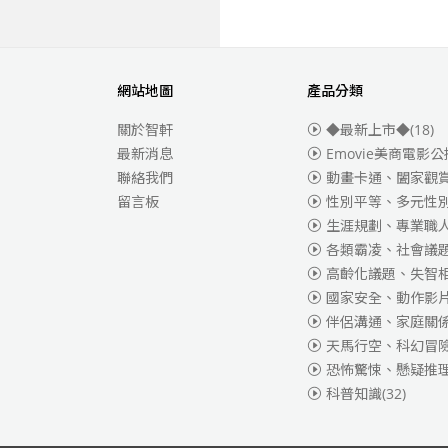
網站地圖
產品分類
關於智軒
◆最新上市◆
(18)
最新消息
Emovie美商電影公
聯絡我們
動畫卡通、闔家觀
留言板
性別平等、多元性
生涯規劃、專業職
各類霸凌、社會議
高齡化議題、失智
國家安全、動作影
伴侶溝通、家庭關
天馬行空、科幻冒
恐怖驚悚、懸疑推
科普知識
(32)