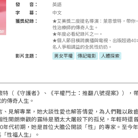
發 音：
英語
字 幕：
中文
獲獎紀錄：
★艾美獎二度提名導演：萊恩懷特，帶你
性治療師的傳奇人生。
★年度必看紀錄片之一。
★個人節目橫跨廣播與電視、出版超過40
名人爭相請益的全民性奶奶。
影片主題：
男女平權
傳記電影
人體探索
懷特（《守護者》、《平權鬥士：推翻八號提案》），
默的傳奇人生。
言、見解專業，她大談性愛也解答情愛，為人們難以啟
個性開朗樂觀的露絲是猶太大屠殺下的孤兒，年輕時還
0年代初期，她是首位大膽公開談「性」的專家。至今年
亮「性福人生」。