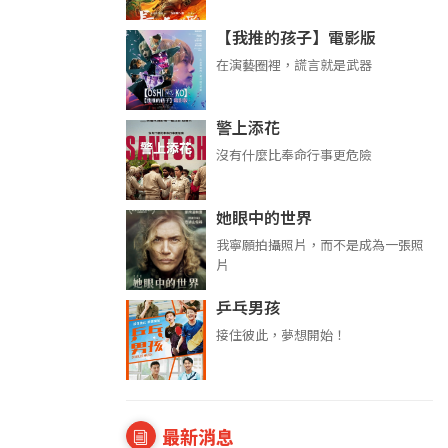
【我推的孩子】電影版
在演藝圈裡，謊言就是武器
警上添花
沒有什麼比奉命行事更危險
她眼中的世界
我寧願拍攝照片，而不是成為一張照
片
乒乓男孩
接住彼此，夢想開始！
最新消息