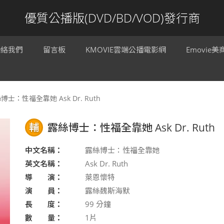
優質公播版(DVD/BD/VOD)發行商
聯絡我們
留言板
KMOVIE雲端公播電影網
Emovie
博士：性福全靠她 Ask Dr. Ruth
輔
露絲博士：性福全靠她 Ask Dr. Ruth
中文名稱：
露絲博士：性福全靠她
英文名稱：
Ask Dr. Ruth
導 演：
萊恩懷特
演 員：
露絲魏斯海默
長 度：
99
分鐘
數 量：
1片