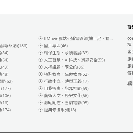
聯
KMovie雲端公播電影網(迪士尼、福斯、索尼)
(3
公
樓
播網(華納)
(186)
國片專區
(46)
客
賞
(84)
環保生態、永續發展
(33)
服
別
(64)
人工智慧、AI科技、資訊安全
(55)
服
人
(49)
人權議題、兩公約
(86)
傳
題
(48)
特殊教育、生命教育
(52)
相關
(62)
行政中立、轉型正義
(17)
聯
片
(177)
自我探索、犯罪相關
(69)
係
(106)
藝術人文、歷史文化
(66)
險
(16)
激勵勵志、喜劇電影
(95)
理
(174)
經典修復系列
(18)