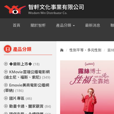
智軒文化事業有限公司
Wisdom Win Distributor Co.
首頁
關於智軒
產品分類
最新消息
產品分類
性別平等、多元性別
露絲
◆最新上市◆
(18)
KMovie雲端公播電影網
(迪士尼、福斯、索尼)
(349)
Emovie美商電影公播網
(華納)
(186)
國片專區
(46)
動畫卡通、闔家觀賞
(84)