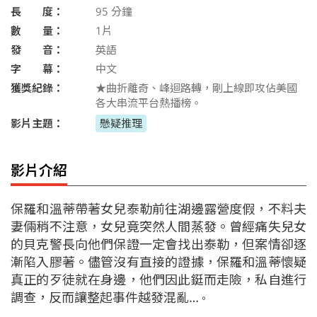
長 度：
95
分鐘
數 量：
1片
發 音：
英語
字 幕：
中文
獲獎紀錄：
★曲折離奇、峰迴路轉，剛上線即攻佔美國
各大串流平台熱播榜。
影片主題：
懸疑推理
影片介紹
保羅和溫蒂帶著女兒泰勒前往湖邊露營度假，不料夫
妻倆稍不注意，女兒竟突然人間蒸發。曾經痛失兒女
的貝克警長向他們保證一定會找出泰勒，但案情卻逐
漸陷入膠著。儘管沒有直接的證據，保羅和溫蒂懷疑
真正的歹徒就在身邊，他們因此鋌而走險，私自進行
調查，反而讓整起事件越發混亂…
。