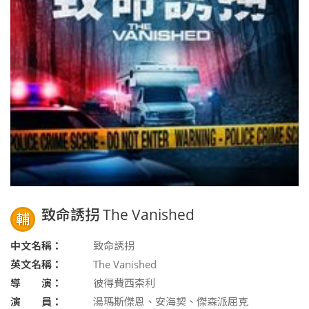
致命誘拐 The Vanished
輔
中文名稱：
致命誘拐
英文名稱：
The Vanished
導 演：
彼得費西柰利
演 員：
湯瑪斯傑恩、安海契、傑森派屈克