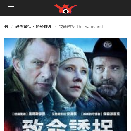
手
機
選
單
恐怖驚悚、懸疑推理
致命誘拐 The Vanished