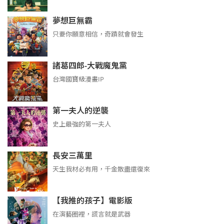
夢想巨無霸
只要你願意相信，奇蹟就會發生
諸葛四郎-大戰魔鬼黨
台灣國寶級漫畫IP
第一夫人的逆襲
史上最強的第一夫人
長安三萬里
天生我材必有用，千金散盡還復來
【我推的孩子】電影版
在演藝圈裡，謊言就是武器