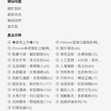
網站地圖
關於智軒
最新消息
聯絡我們
留言板
產品分類
◆最新上市◆
(18)
KMovie雲端公播電影網(迪士尼、福斯、索尼)
Emovie美商電影公播網(華納)
(186)
國片專區
(46)
動畫卡通、闔家觀賞
(84)
環保生態、永續發展
(33)
性別平等、多元性別
(64)
人工智慧、AI科技、資訊安全
(55)
生涯規劃、專業職人
(49)
人權議題、兩公約
(86)
各類霸凌、社會議題
(48)
特殊教育、生命教育
(52)
高齡化議題、失智相關
(62)
行政中立、轉型正義
(17)
國家安全、動作影片
(177)
自我探索、犯罪相關
(69)
伴侶溝通、家庭關係
(106)
藝術人文、歷史文化
(66)
天馬行空、科幻冒險
(16)
激勵勵志、喜劇電影
(95)
恐怖驚悚、懸疑推理
(174)
經典修復系列
(18)
科普知識
(32)