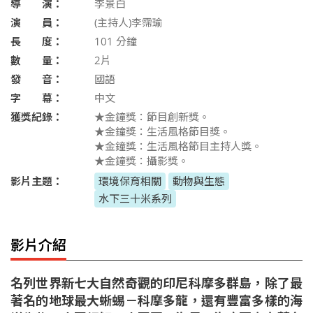
導 演：
李景白
演 員：
(主持人)李霈瑜
長 度：
101
分鐘
數 量：
2片
發 音：
國語
字 幕：
中文
獲獎紀錄：
★金鐘獎：節目創新獎。
★金鐘獎：生活風格節目獎。
★金鐘獎：生活風格節目主持人獎。
★金鐘獎：攝影獎。
影片主題：
環境保育相關
動物與生態
水下三十米系列
影片介紹
名列世界新七大自然奇觀的印尼科摩多群島，除了最
著名的地球最大蜥蜴－科摩多龍，還有豐富多樣的海