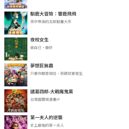
馴鹿大冒險：響鹿飛飛
笑中帶淚的北歐動畫大作
夜校女生
做自己，最好
夢想巨無霸
只要你願意相信，奇蹟就會發生
諸葛四郎-大戰魔鬼黨
台灣國寶級漫畫IP
第一夫人的逆襲
史上最強的第一夫人