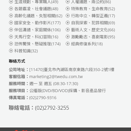
生涯規劃、專業職人
(49)
人權議題、兩公約
(86)
各類霸凌、社會議題
(48)
特殊教育、生命教育
(52)
高齡化議題、失智相關
(62)
行政中立、轉型正義
(17)
國家安全、動作影片
(177)
自我探索、犯罪相關
(69)
伴侶溝通、家庭關係
(106)
藝術人文、歷史文化
(66)
天馬行空、科幻冒險
(16)
激勵勵志、喜劇電影
(95)
恐怖驚悚、懸疑推理
(174)
經典修復系列
(18)
科普知識
(32)
聯絡方式
公司地址：
[11470]臺北市內湖區南京東路六段350-2號1樓
客服信箱：
marketing2@twedu.com.tw
服務時間：
週一 至 週五 (08:30-17:30)
服務項目：
公播版(DVD/BD/VOD)採購、影音產品發行
傳真電話：
(02)2790-9316
聯絡電話：
(02)2792-3255