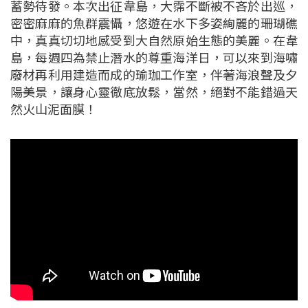
蓄勢待發。本次出征韋島，大霈不斷被不吝於出巡，
密密麻麻的魚群震懾，悠遊在水下多姿絢麗的珊瑚礁
中，真真切切地感受到大自然原始生態的美麗。在韋
島，每週四為禁止潛水的尊重海洋日，可以來到海嘯
廢材再利用建造而成的瑜珈工作室，伴著海浪聲及夕
陽美景，讓身心靈徹底放鬆，當然，絕對不能錯過天
然火山泥面膜！