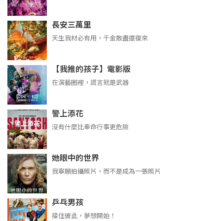
長安三萬里
天生我材必有用，千金散盡還復來
【我推的孩子】電影版
在演藝圈裡，謊言就是武器
警上添花
沒有什麼比奉命行事更危險
她眼中的世界
我寧願拍攝照片，而不是成為一張照片
乒乓男孩
接住彼此，夢想開始！