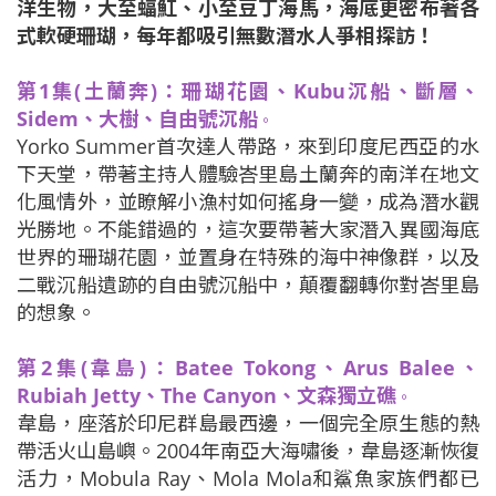
洋生物，大至蝠魟、小至豆丁海馬，海底更密布著各
式軟硬珊瑚，每年都吸引無數潛水人爭相探訪！
第1集(土蘭奔)：珊瑚花園、Kubu沉船、斷層、
Sidem、大樹、自由號沉船
。
Yorko Summer首次達人帶路，來到印度尼西亞的水
下天堂，帶著主持人體驗峇里島土蘭奔的南洋在地文
化風情外，並瞭解小漁村如何搖身一變，成為潛水觀
光勝地。不能錯過的，這次要帶著大家潛入異國海底
世界的珊瑚花園，並置身在特殊的海中神像群，以及
二戰沉船遺跡的自由號沉船中，顛覆翻轉你對峇里島
的想象。
第2集(韋島)：Batee Tokong、Arus Balee、
Rubiah Jetty、The Canyon、文森獨立礁
。
韋島，座落於印尼群島最西邊，一個完全原生態的熱
帶活火山島嶼。2004年南亞大海嘯後，韋島逐漸恢復
活力，Mobula Ray、Mola Mola和鯊魚家族們都已