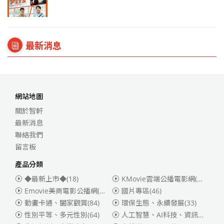
最新消息
網站地圖
關於智軒
最新消息
聯絡我們
留言板
產品分類
◆最新上市◆
(18)
KMovie雲端公播電影網(迪士尼、福斯、索尼)
Emovie美商電影公播網(華納)
(186)
國片專區
(46)
動畫卡通、闔家觀賞
(84)
環保生態、永續發展
(33)
性別平等、多元性別
(64)
人工智慧、AI科技、資訊安全
(55)