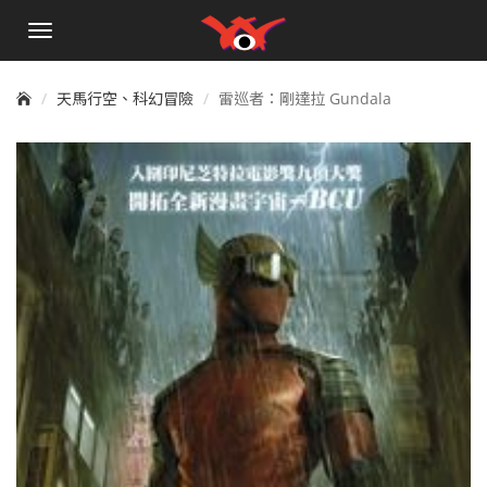
手
機
選
單
天馬行空、科幻冒險
雷巡者：剛達拉 Gundala