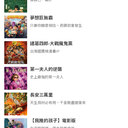
夢想巨無霸
只要你願意相信，奇蹟就會發生
諸葛四郎-大戰魔鬼黨
台灣國寶級漫畫IP
第一夫人的逆襲
史上最強的第一夫人
長安三萬里
天生我材必有用，千金散盡還復來
【我推的孩子】電影版