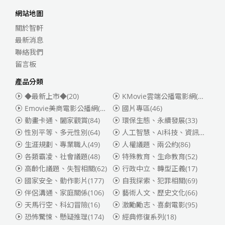
網站地圖
關於智軒
最新消息
聯絡我們
留言板
產品分類
◆最新上市◆
(20)
KMovie雲端公播電影網(迪士尼、福斯、索尼)
Emovie美商電影公播網(華納)
(186)
國片專區
(46)
動畫卡通、闔家觀賞
(84)
環保生態、永續發展
(33)
性別平等、多元性別
(64)
人工智慧、AI科技、資訊安全
(55)
生涯規劃、專業職人
(49)
人權議題、兩公約
(86)
各類霸凌、社會議題
(48)
特殊教育、生命教育
(52)
高齡化議題、失智相關
(62)
行政中立、轉型正義
(17)
國家安全、動作影片
(177)
自我探索、犯罪相關
(69)
伴侶溝通、家庭關係
(106)
藝術人文、歷史文化
(66)
天馬行空、科幻冒險
(16)
激勵勵志、喜劇電影
(95)
恐怖驚悚、懸疑推理
(174)
經典修復系列
(18)