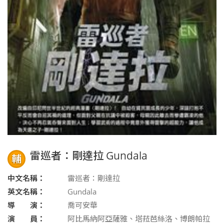
雷巡者：剛達拉 Gundala
輔
中文名稱：
雷巡者：剛達拉
英文名稱：
Gundala
導 演：
喬可安華
演 員：
阿比馬納阿亞薩雅、塔菈芭絲洛、博朗帕拉