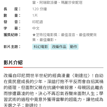
雷、阿瑞歐派優、瑪麗莎安妮塔
長 度：
120
分鐘
數 量：
1片
發 音：
印尼語
字 幕：
中文
獲獎紀錄：
★芝特拉電影獎：最佳混音、最佳視覺效
果、最佳攝影。
影片主題：
科幻電影
改編作品
動作
影片介紹
改編自印尼問世半世紀的經典漫畫〈剛達拉〉! 自幼
在貧民窟成長的少年，深諳打抱不平反而會自招其禍
的道理，但面對父親在抗議中被殺害，母親因此離去
而慘遭霸凌的他，決心不再忍氣吞聲來面對人生；學
習武術的過程中竟意外獲得雷擊的超能力，讓他成為
天選之子：剛達拉！