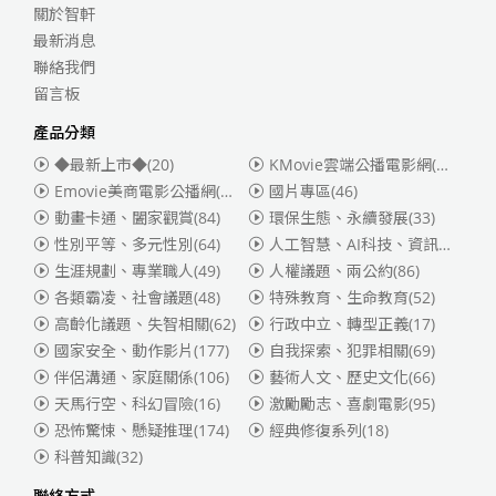
關於智軒
最新消息
聯絡我們
留言板
產品分類
◆最新上市◆
(20)
KMovie雲端公播電影網(迪士尼、福斯、索尼)
Emovie美商電影公播網(華納)
(186)
國片專區
(46)
動畫卡通、闔家觀賞
(84)
環保生態、永續發展
(33)
性別平等、多元性別
(64)
人工智慧、AI科技、資訊安全
(55)
生涯規劃、專業職人
(49)
人權議題、兩公約
(86)
各類霸凌、社會議題
(48)
特殊教育、生命教育
(52)
高齡化議題、失智相關
(62)
行政中立、轉型正義
(17)
國家安全、動作影片
(177)
自我探索、犯罪相關
(69)
伴侶溝通、家庭關係
(106)
藝術人文、歷史文化
(66)
天馬行空、科幻冒險
(16)
激勵勵志、喜劇電影
(95)
恐怖驚悚、懸疑推理
(174)
經典修復系列
(18)
科普知識
(32)
聯絡方式