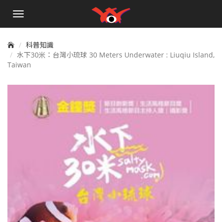
手
機
選
單
科普知識
水下30米：台灣小琉球 30 Meters Underwater : Liuqiu Island,
Taiwan