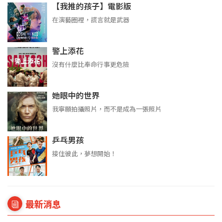
【我推的孩子】電影版
在演藝圈裡，謊言就是武器
警上添花
沒有什麼比奉命行事更危險
她眼中的世界
我寧願拍攝照片，而不是成為一張照片
乒乓男孩
接住彼此，夢想開始！
最新消息