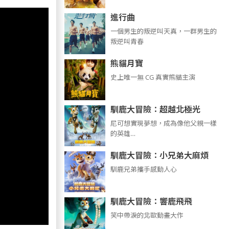
進行曲
​​​一個男生的叛逆叫天真，一群男生的
叛逆叫青春
熊貓月寶
史上唯一無 CG 真實熊貓主演
馴鹿大冒險：超越北極光
尼可想實現夢想，成為像他父親一樣
的英雄…
馴鹿大冒險：小兄弟大麻煩
馴鹿兄弟攜手感動人心
馴鹿大冒險：響鹿飛飛
笑中帶淚的北歐動畫大作