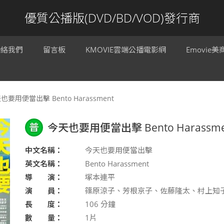
優質公播版(DVD/BD/VOD)發行商
聯絡我們
留言板
KMOVIE雲端公播電影網
Emovie
也要用便當出擊 Bento Harassment
普
今天也要用便當出擊 Bento Harassme
中文名稱：
今天也要用便當出擊
英文名稱：
Bento Harassment
導 演：
塚本連平
演 員：
篠原涼子、芳根京子、佐藤隆太、村上知
長 度：
106
分鐘
數 量：
1片