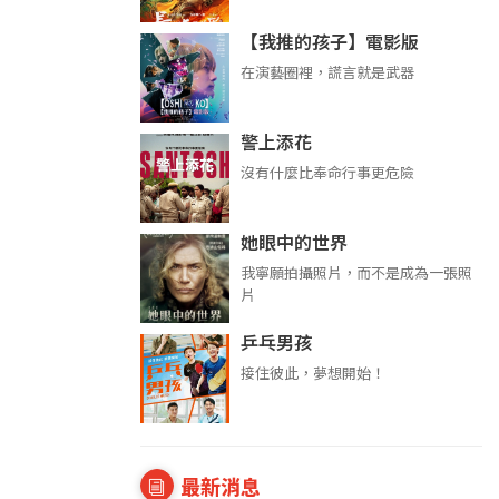
【我推的孩子】電影版
在演藝圈裡，謊言就是武器
警上添花
沒有什麼比奉命行事更危險
她眼中的世界
我寧願拍攝照片，而不是成為一張照
片
乒乓男孩
接住彼此，夢想開始！
最新消息