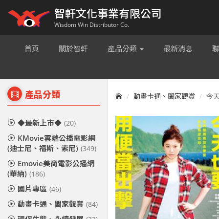
智軒文化事業有限公司
Wisdom Win Distributor Co.
首頁
關於智軒
產品分類
最新消息
產品分類
動畫卡通、闔家觀賞
今天
◆最新上市◆
(20)
KMovie雲端公播電影網
(迪士尼、福斯、索尼)
(349)
Emovie美商電影公播網
(華納)
(186)
國片專區
(46)
動畫卡通、闔家觀賞
(84)