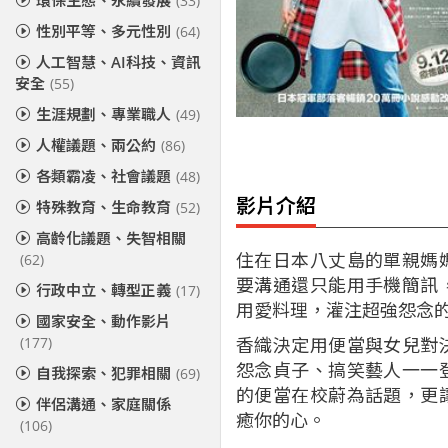
環保生態、永續發展
(33)
性別平等、多元性別
(64)
人工智慧、AI科技、資訊
安全
(55)
生涯規劃、專業職人
(49)
人權議題、兩公約
(86)
各類霸凌、社會議題
(48)
影片介紹
特殊教育、生命教育
(52)
高齡化議題、失智相關
住在日本八丈島的單親媽
(62)
要溝通還只能用手機簡訊
行政中立、轉型正義
(17)
用愛料理，灌注超強怨念
國家安全、動作影片
香織決定用便當與女兒對
(177)
怨念貞子、搞笑藝人一一
自我探索、犯罪相關
(69)
的便當在校蔚為話題，更
伴侶溝通、家庭關係
癒你的心。
(106)