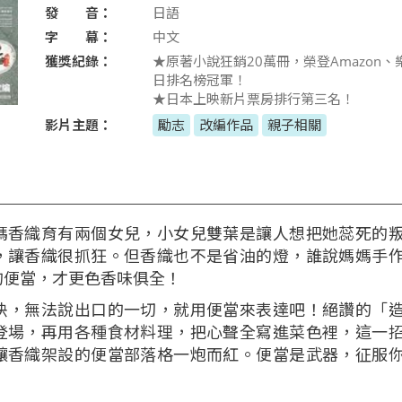
發 音：
日語
字 幕：
中文
獲獎紀錄：
★原著小說狂銷20萬冊，榮登Amazon
日排名榜冠軍！
★日本上映新片票房排行第三名！
影片主題：
勵志
改編作品
親子相關
媽香織育有兩個女兒，小女兒雙葉是讓人想把她蕊死的
，讓香織很抓狂。但香織也不是省油的燈，誰說媽媽手
的便當，才更色香味俱全！
決，無法說出口的一切，就用便當來表達吧！絕讚的「
登場，再用各種食材料理，把心聲全寫進菜色裡，這一
讓香織架設的便當部落格一炮而紅。便當是武器，征服