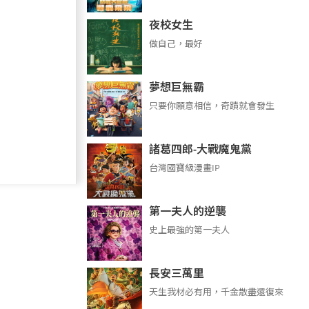
夜校女生
做自己，最好
夢想巨無霸
只要你願意相信，奇蹟就會發生
諸葛四郎-大戰魔鬼黨
台灣國寶級漫畫IP
第一夫人的逆襲
史上最強的第一夫人
長安三萬里
天生我材必有用，千金散盡還復來