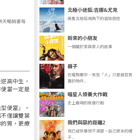
北極小迷狐:吉娜&尤克
兩隻北極狐視角下的冒險旅途
、樂天暢銷書每
新來的小朋友
一個關於家與家人的故事
器子
在權勢眼中，有些「人」只是器官買
叛逆高中生，
賣的物件...
作便當一定是
喵星人領養大作戰
史上最萌的救援行動
造型便當」，
招不僅讓雙葉
我們與惡的距離2
你的胃，更療
我已經快要想不清楚，自己原本的樣
子...