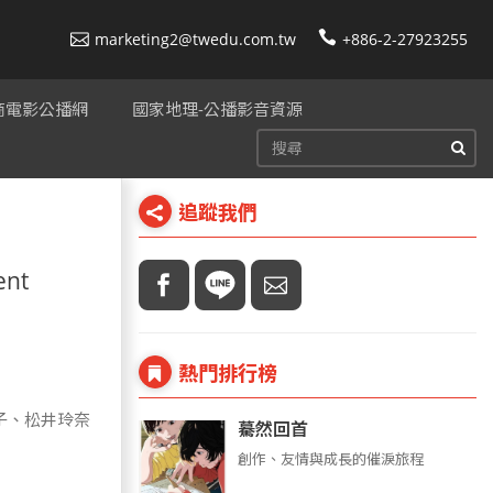
marketing2@twedu.com.tw
+886-2-27923255
美商電影公播網
國家地理-公播影音資源
追蹤我們
nt
熱門排行榜
子、松井玲奈
驀然回首
創作、友情與成長的催淚旅程