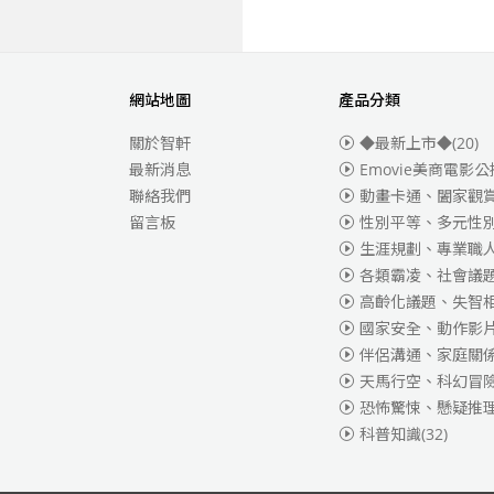
網站地圖
產品分類
關於智軒
◆最新上市◆
(20)
最新消息
Emovie美商電影公
聯絡我們
動畫卡通、闔家觀
留言板
性別平等、多元性
生涯規劃、專業職
各類霸凌、社會議
高齡化議題、失智
國家安全、動作影
伴侶溝通、家庭關
天馬行空、科幻冒
恐怖驚悚、懸疑推
科普知識
(32)