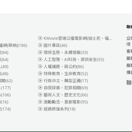
聯
KMovie雲端公播電影網(迪士尼、福斯、索尼)
(3
公
樓
播網(華納)
(186)
國片專區
(46)
客
賞
(84)
環保生態、永續發展
(33)
服
別
(64)
人工智慧、AI科技、資訊安全
(55)
服
人
(49)
人權議題、兩公約
(86)
傳
題
(48)
特殊教育、生命教育
(52)
相關
(62)
行政中立、轉型正義
(17)
聯
片
(177)
自我探索、犯罪相關
(69)
係
(106)
藝術人文、歷史文化
(66)
險
(16)
激勵勵志、喜劇電影
(95)
理
(174)
經典修復系列
(18)