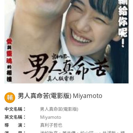
男人真命苦(電影版) Miyamoto
輔
中文名稱：
男人真命苦(電影版)
英文名稱：
Miyamoto
導 演：
真利子哲也
演 員：
池松壯亮、蒼井優、松山研一、井浦新、柄