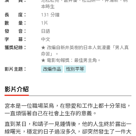
本時生
長 度：
131
分鐘
數 量：
1片
發 音：
日語
字 幕：
中文
獲獎紀錄：
★ 改編自新井英樹的日本人氣漫畫「男人真
命苦」。
★ 電影旬報獎：最佳男主角。
影片主題：
改編作品
性別平等
影片介紹
宮本是一位職場菜鳥，在戀愛和工作上都十分笨拙，
一直煩惱著自己在社會上生存的意義。
直到某日，和靖子一見鍾情後，他的人生終於露出一
線曙光，穩定的日子過沒多久，卻突然發生了一件大