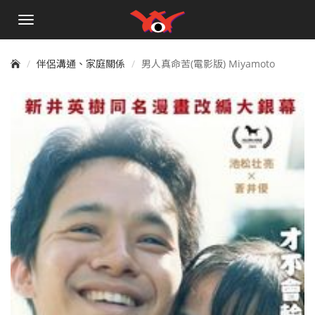
手
機
選
單
伴侶溝通、家庭關係
男人真命苦(電影版) Miyamoto