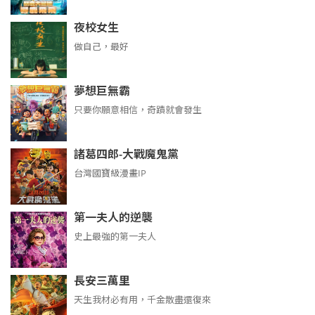
夜校女生
做自己，最好
夢想巨無霸
只要你願意相信，奇蹟就會發生
諸葛四郎-大戰魔鬼黨
台灣國寶級漫畫IP
第一夫人的逆襲
史上最強的第一夫人
長安三萬里
天生我材必有用，千金散盡還復來