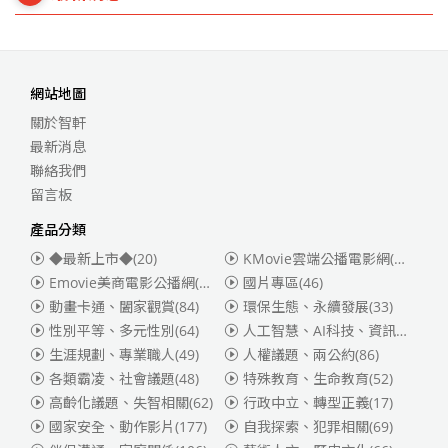
網站地圖
關於智軒
最新消息
聯絡我們
留言板
產品分類
◆最新上市◆
(20)
KMovie雲端公播電影網(迪士尼、福斯、索尼)
Emovie美商電影公播網(華納)
(186)
國片專區
(46)
動畫卡通、闔家觀賞
(84)
環保生態、永續發展
(33)
性別平等、多元性別
(64)
人工智慧、AI科技、資訊安全
(55)
生涯規劃、專業職人
(49)
人權議題、兩公約
(86)
各類霸凌、社會議題
(48)
特殊教育、生命教育
(52)
高齡化議題、失智相關
(62)
行政中立、轉型正義
(17)
國家安全、動作影片
(177)
自我探索、犯罪相關
(69)