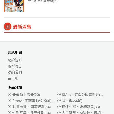
接住彼此，夢想開始！
最新消息
網站地圖
關於智軒
最新消息
聯絡我們
留言板
產品分類
◆最新上市◆
(20)
KMovie雲端公播電影網(迪士尼、福斯、索尼)
Emovie美商電影公播網(華納)
(186)
國片專區
(46)
動畫卡通、闔家觀賞
(84)
環保生態、永續發展
(33)
性別平等、多元性別
(64)
人工智慧、AI科技、資訊安全
(55)