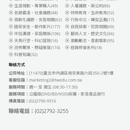
生涯規劃、專業職人
(49)
人權議題、兩公約
(86)
各類霸凌、社會議題
(48)
特殊教育、生命教育
(52)
高齡化議題、失智相關
(62)
行政中立、轉型正義
(17)
國家安全、動作影片
(177)
自我探索、犯罪相關
(69)
伴侶溝通、家庭關係
(106)
藝術人文、歷史文化
(66)
天馬行空、科幻冒險
(16)
激勵勵志、喜劇電影
(95)
恐怖驚悚、懸疑推理
(174)
經典修復系列
(18)
科普知識
(32)
聯絡方式
公司地址：
[11470]臺北市內湖區南京東路六段350-2號1樓
客服信箱：
marketing2@twedu.com.tw
服務時間：
週一 至 週五 (08:30-17:30)
服務項目：
公播版(DVD/BD/VOD)採購、影音產品發行
傳真電話：
(02)2790-9316
聯絡電話：
(02)2792-3255