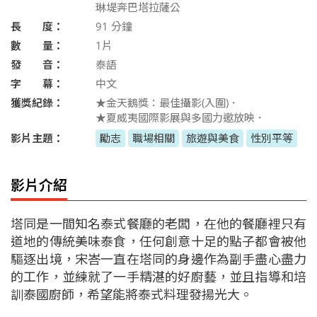
琳堤奔巴塔拉薩公
長 度：
91
分鐘
數 量：
1片
發 音：
泰語
字 幕：
中文
獲獎紀錄：
★金天鵝獎：最佳攝影(入圍)．
★夏威夷國際影展與多國力邀放映．
影片主題：
勵志
職場相關
旅遊與美食
性別平等
影片介紹
塔同是一間知名泰式餐廳的老闆，在他的餐廳裡只有
道地的傳統美味泰食，任何創意十足的點子都會被他
驅逐出境，宋峇一直在塔同的身邊作為副手盡心盡力
的工作，並練就了一手精湛的好廚藝，並且指導和培
訓泰國廚師，希望能將泰式料理發揚光大。