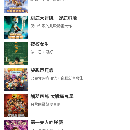
馴鹿大冒險：響鹿飛飛
笑中帶淚的北歐動畫大作
夜校女生
做自己，最好
夢想巨無霸
只要你願意相信，奇蹟就會發生
諸葛四郎-大戰魔鬼黨
台灣國寶級漫畫IP
第一夫人的逆襲