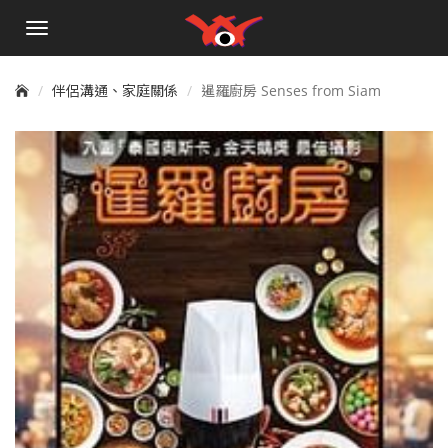
手
機
選
單
伴侶溝通、家庭關係
暹羅廚房 Senses from Siam