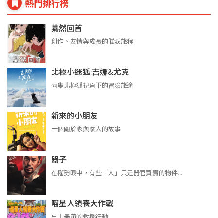
熱門排行榜
驀然回首
創作、友情與成長的催淚旅程
北極小迷狐:吉娜&尤克
兩隻北極狐視角下的冒險旅途
新來的小朋友
一個關於家與家人的故事
器子
在權勢眼中，有些「人」只是器官買賣的物件...
喵星人領養大作戰
史上最萌的救援行動