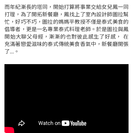
而年紀漸長的塔同，開始打算將事業交給女兒鳳一同
打理，為了開拓新餐廳，鳳找上了室內設計師圖拉幫
忙，好巧不巧，圖拉的媽媽平教授不僅是泰式美食的
倡導者，更是一名專業泰式料理老師。於是圖拉與鳳
開始大聊父母經，漸漸的也對彼此感生了好感， 在
充滿著戀愛滋味的泰式傳統美食香氣中，新餐廳開張
了…。