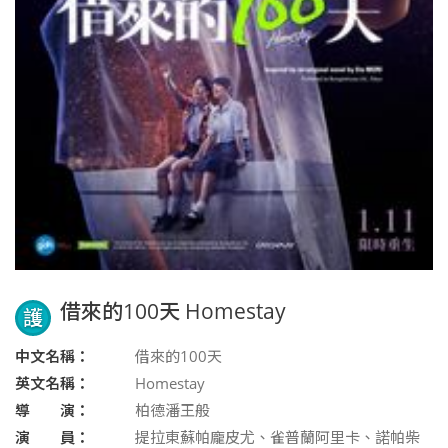
借來的100天 Homestay
護
中文名稱：
借來的100天
英文名稱：
Homestay
導 演：
柏德潘王般
演 員：
提拉東蘇帕龐皮尤、雀普蘭阿里卡、諾帕柴