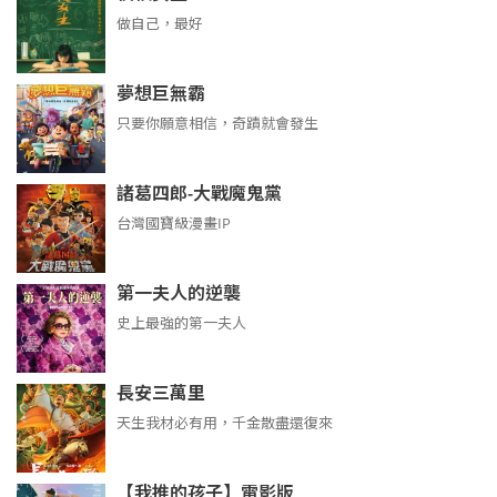
做自己，最好
夢想巨無霸
只要你願意相信，奇蹟就會發生
諸葛四郎-大戰魔鬼黨
台灣國寶級漫畫IP
第一夫人的逆襲
史上最強的第一夫人
長安三萬里
天生我材必有用，千金散盡還復來
【我推的孩子】電影版