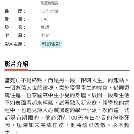
加亞納馬
長 度：
137
分鐘
數 量：
1片
發 音：
泰語
字 幕：
中文
影片主題：
科幻電影
影片介紹
當死亡不是終點，而是另一段「限時人生」的起點。
一個遊蕩人世的靈魂，意外獲得重生的機會，借屍還
魂住進一位泰國高中生小旻的身體。展開一段新生活
不如表面看起來輕鬆，試著融入新家庭、新學校的過
程中，也遇見讓人心跳加速的學伴小派。然而這一切
都是有期限的，他必須在100天查出小旻的神祕死
因，屆時如未完成任務，他將魂飛魄散、永不超
生...。