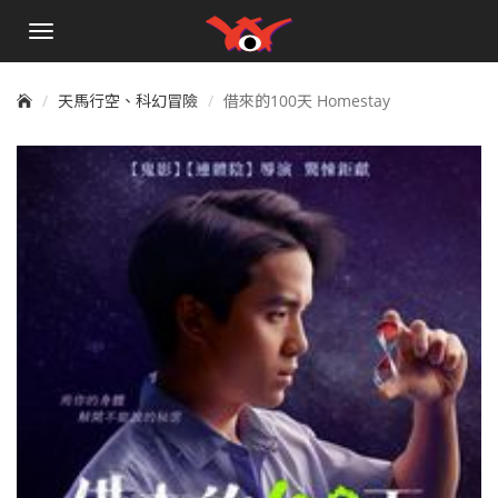
手
機
選
單
天馬行空、科幻冒險
借來的100天 Homestay