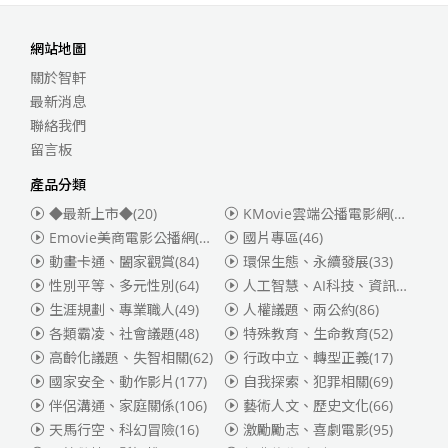
網站地圖
關於智軒
最新消息
聯絡我們
留言板
產品分類
◆最新上市◆
(20)
KMovie雲端公播電影網(迪士尼、福斯、索尼)
Emovie美商電影公播網(華納)
(186)
國片專區
(46)
動畫卡通、闔家觀賞
(84)
環保生態、永續發展
(33)
性別平等、多元性別
(64)
人工智慧、AI科技、資訊安全
(55)
生涯規劃、專業職人
(49)
人權議題、兩公約
(86)
各類霸凌、社會議題
(48)
特殊教育、生命教育
(52)
高齡化議題、失智相關
(62)
行政中立、轉型正義
(17)
國家安全、動作影片
(177)
自我探索、犯罪相關
(69)
伴侶溝通、家庭關係
(106)
藝術人文、歷史文化
(66)
天馬行空、科幻冒險
(16)
激勵勵志、喜劇電影
(95)