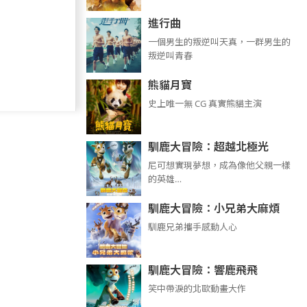
進行曲
​​​一個男生的叛逆叫天真，一群男生的
叛逆叫青春
熊貓月寶
史上唯一無 CG 真實熊貓主演
馴鹿大冒險：超越北極光
尼可想實現夢想，成為像他父親一樣
的英雄…
馴鹿大冒險：小兄弟大麻煩
馴鹿兄弟攜手感動人心
馴鹿大冒險：響鹿飛飛
笑中帶淚的北歐動畫大作