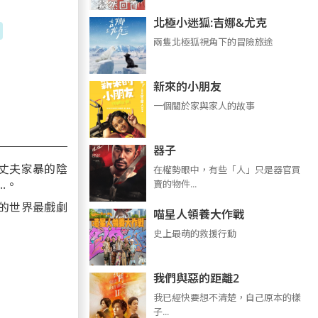
北極小迷狐:吉娜&尤克
兩隻北極狐視角下的冒險旅途
新來的小朋友
一個關於家與家人的故事
器子
丈夫家暴的陰
在權勢眼中，有些「人」只是器官買
.。
賣的物件...
的世界最戲劇
喵星人領養大作戰
史上最萌的救援行動
我們與惡的距離2
我已經快要想不清楚，自己原本的樣
子...