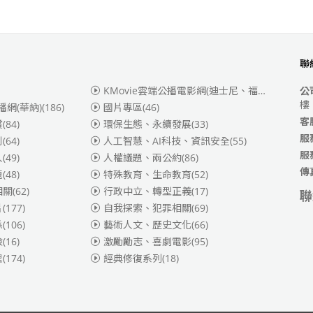
聯
KMovie雲端公播電影網(迪士尼、福斯、索尼)
(3
公
樓
播網(華納)
(186)
國片專區
(46)
客
賞
(84)
環保生態、永續發展
(33)
服
別
(64)
人工智慧、AI科技、資訊安全
(55)
服
人
(49)
人權議題、兩公約
(86)
傳
題
(48)
特殊教育、生命教育
(52)
相關
(62)
行政中立、轉型正義
(17)
聯
片
(177)
自我探索、犯罪相關
(69)
係
(106)
藝術人文、歷史文化
(66)
險
(16)
激勵勵志、喜劇電影
(95)
理
(174)
經典修復系列
(18)