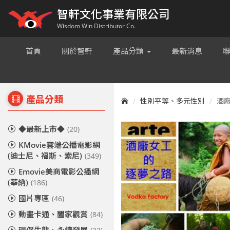
智軒文化事業有限公司
Wisdom Win Distributor Co.
首頁
關於智軒
產品分類
最新消息
產品分類
性別平等、多元性別
酒廠
◆最新上市◆
(20)
KMovie雲端公播電影網
(迪士尼、福斯、索尼)
(349)
Emovie美商電影公播網
(華納)
(186)
國片專區
(46)
動畫卡通、闔家觀賞
(84)