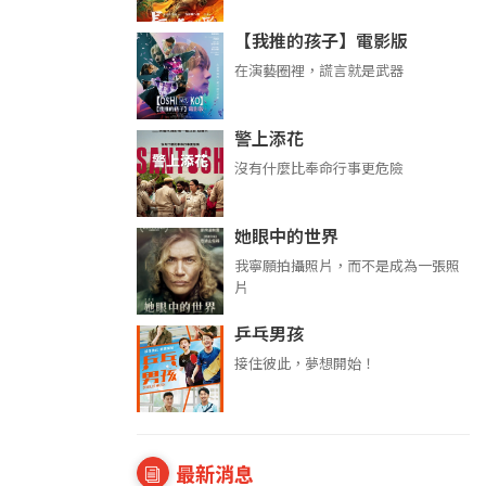
【我推的孩子】電影版
在演藝圈裡，謊言就是武器
警上添花
沒有什麼比奉命行事更危險
她眼中的世界
我寧願拍攝照片，而不是成為一張照
片
乒乓男孩
接住彼此，夢想開始！
最新消息