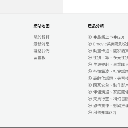
網站地圖
產品分類
關於智軒
◆最新上市◆
(20)
最新消息
Emovie美商電影公
聯絡我們
動畫卡通、闔家觀
留言板
性別平等、多元性
生涯規劃、專業職
各類霸凌、社會議
高齡化議題、失智
國家安全、動作影
伴侶溝通、家庭關
天馬行空、科幻冒
恐怖驚悚、懸疑推
科普知識
(32)