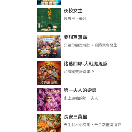
夜校女生
做自己，最好
夢想巨無霸
只要你願意相信，奇蹟就會發生
諸葛四郎-大戰魔鬼黨
台灣國寶級漫畫IP
第一夫人的逆襲
史上最強的第一夫人
長安三萬里
天生我材必有用，千金散盡還復來