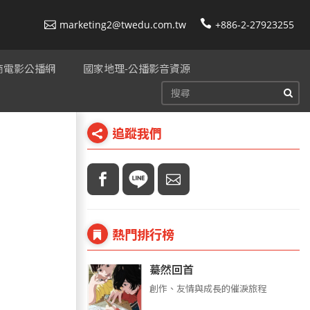
marketing2@twedu.com.tw
+886-2-27923255
美商電影公播網
國家地理-公播影音資源
追蹤我們
熱門排行榜
驀然回首
創作、友情與成長的催淚旅程