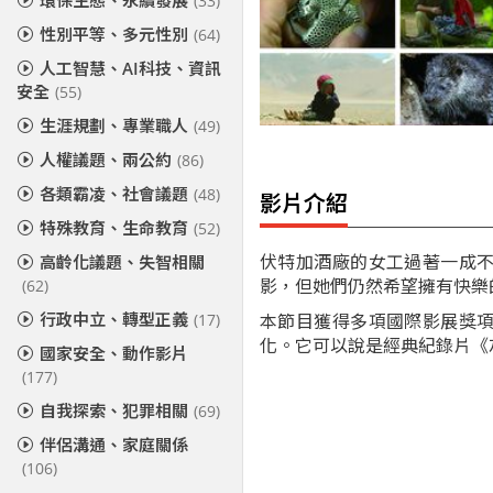
環保生態、永續發展
(33)
性別平等、多元性別
(64)
人工智慧、AI科技、資訊
安全
(55)
生涯規劃、專業職人
(49)
人權議題、兩公約
(86)
各類霸凌、社會議題
(48)
影片介紹
特殊教育、生命教育
(52)
伏特加酒廠的女工過著一成
高齡化議題、失智相關
影，但她們仍然希望擁有快樂
(62)
行政中立、轉型正義
本節目獲得多項國際影展獎
(17)
化。它可以說是經典紀錄片《
國家安全、動作影片
(177)
自我探索、犯罪相關
(69)
伴侶溝通、家庭關係
(106)