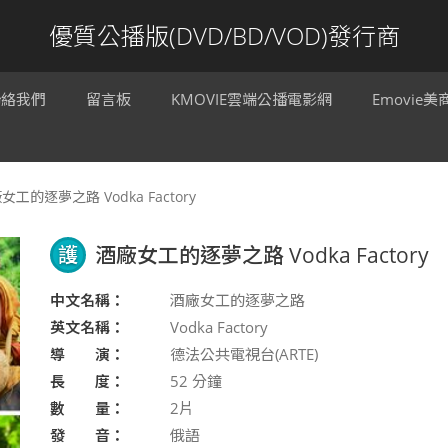
優質公播版(DVD/BD/VOD)發行商
聯絡我們
留言板
KMOVIE雲端公播電影網
Emovie
女工的逐夢之路 Vodka Factory
護
酒廠女工的逐夢之路 Vodka Factory
中文名稱：
酒廠女工的逐夢之路
英文名稱：
Vodka Factory
導 演：
德法公共電視台(ARTE)
長 度：
52
分鐘
數 量：
2片
發 音：
俄語