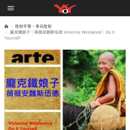
手
機
選
單
性別平等、多元性別
龐克鐵娘子：薇薇安魏斯伍德 Vivienne Westwood：Do it
Yourself