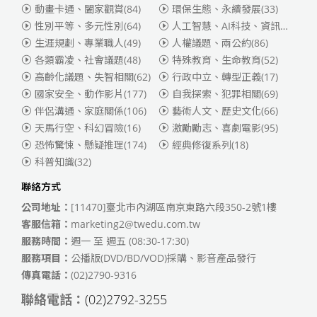
動畫卡通、闔家觀賞
(84)
環保生態、永續發展
(33)
性別平等、多元性別
(64)
人工智慧、AI科技、資訊安全
(55)
生涯規劃、專業職人
(49)
人權議題、兩公約
(86)
各類霸凌、社會議題
(48)
特殊教育、生命教育
(52)
高齡化議題、失智相關
(62)
行政中立、轉型正義
(17)
國家安全、動作影片
(177)
自我探索、犯罪相關
(69)
伴侶溝通、家庭關係
(106)
藝術人文、歷史文化
(66)
天馬行空、科幻冒險
(16)
激勵勵志、喜劇電影
(95)
恐怖驚悚、懸疑推理
(174)
經典修復系列
(18)
科普知識
(32)
聯絡方式
公司地址：
[11470]臺北市內湖區南京東路六段350-2號1樓
客服信箱：
marketing2@twedu.com.tw
服務時間：
週一 至 週五 (08:30-17:30)
服務項目：
公播版(DVD/BD/VOD)採購、影音產品發行
傳真電話：
(02)2790-9316
聯絡電話：
(02)2792-3255