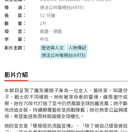
導 演：
德法公共電視台(ARTE)
長 度：
52
分鐘
數 量：
2片
發 音：
英語、德語
字 幕：
中文
影片主題：
歷史與人文
人物傳記
德法公共電視台(ARTE)
影片介紹
本節目呈現了龐克鐵娘子身為一位女人、藝術家、知識份
子、戰士的不同樣貌。她有著革命者的靈魂，痛恨墨守成
規，她在70年代打造了至今仍然風靡全球的龐克風；她不斷
地改造女裝，持續顛覆藝術並挑戰陳舊；她也熱衷公益與環
保，希望能拯救雨林與減緩全球暖化。
她的宣言是「積極抵抗洗腦宣傳」、「除了做自己還是做自