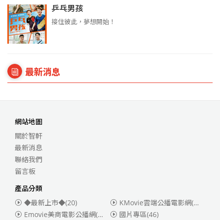
乒乓男孩
接住彼此，夢想開始！
最新消息
網站地圖
關於智軒
最新消息
聯絡我們
留言板
產品分類
◆最新上市◆
(20)
KMovie雲端公播電影網(迪士尼、福斯、索尼)
Emovie美商電影公播網(華納)
(186)
國片專區
(46)