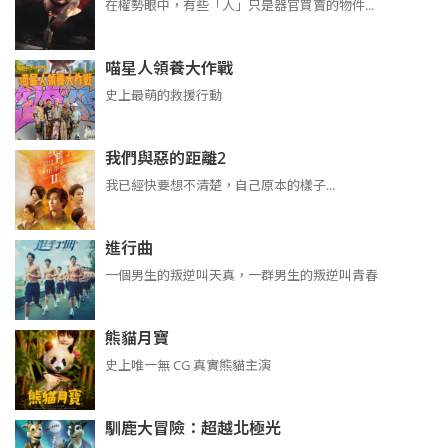
在權勢眼中，有些「人」只是器官買賣的物件...
喵星人領養大作戰
史上最萌的救援行動
我們與惡的距離2
我已經快要想不清楚，自己原本的樣子...
進行曲
​​​一個男生的叛逆叫天真，一群男生的叛逆叫青春
熊貓月寶
史上唯一無 CG 真實熊貓主演
馴鹿大冒險：超越北極光