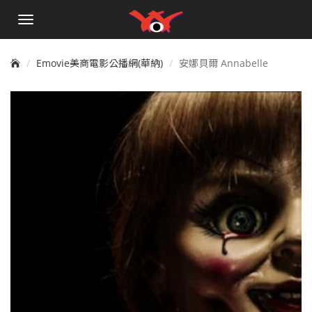
手
機
選
單
Emovie美商電影公播網(華納)
安娜貝爾 Annabelle