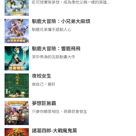
尼可想實現夢想，成為像他父親一樣的英雄…
馴鹿大冒險：小兄弟大麻煩
馴鹿兄弟攜手感動人心
馴鹿大冒險：響鹿飛飛
笑中帶淚的北歐動畫大作
夜校女生
做自己，最好
夢想巨無霸
只要你願意相信，奇蹟就會發生
諸葛四郎-大戰魔鬼黨