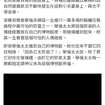
名為安娜貝爾的娃娃身上，各種厄運與難以解釋的超
自然詭異狀況不斷地發生在這對小夫妻身上，再也不
得安寧。
安娜貝爾是華倫夫婦這一生進行一萬多場的驅魔任務
過程中最可怕的邪靈之一，華倫太太將這個邪惡的人
偶娃娃置放在自己的博物館裡，用玻璃櫃封起來，終
其一生看管這個可怕的人偶娃娃。
即使華倫太太進到自己的博物館，她也從來不跟它四
目相接，「因為它太邪惡了！」華倫太太說。除了將
它封存在玻璃櫃，由於它的邪氣太重，華倫太太每一
周都固定請神父來為這個博物館祈福。