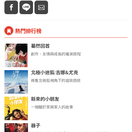
熱門排行榜
驀然回首
創作、友情與成長的催淚旅程
北極小迷狐:吉娜&尤克
兩隻北極狐視角下的冒險旅途
新來的小朋友
一個關於家與家人的故事
器子