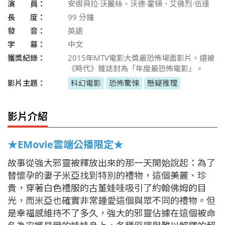
演 員：
安娜貝拉·沃麗絲、沃德·霍頓、艾佛烈·伍達
長 度：
99
分鐘
發 音：
英語
字 幕：
中文
獲獎紀錄：
2015年MTV電影大獎最恐怖場面影片，還被
《時代》雜誌封為「年度最恐怖電影」。
影片主題：
科幻電影
恐怖驚悚
懸疑推理
影片介紹
★EMovie雲端公播限定★
故事從強大邪靈被釋放出來的那一天開始說起：為了
替懷孕的妻子米亞找到特別的禮物，這個美麗、珍
貴，穿著白色禮服的古董娃哇吸引了約翰佛姆的目
光，而米亞也確實非常鍾愛這個與眾不同的禮物。但
是幸福感維持不了多久，強大的邪靈佔據在這個被命