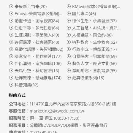
◆最新上市◆
(20)
KMovie雲端公播電影網(迪士尼、福斯、索尼)
Emovie美商電影公播網(華納)
(186)
國片專區
(46)
動畫卡通、闔家觀賞
(84)
環保生態、永續發展
(33)
性別平等、多元性別
(64)
人工智慧、AI科技、資訊安全
(55)
生涯規劃、專業職人
(49)
人權議題、兩公約
(86)
各類霸凌、社會議題
(48)
特殊教育、生命教育
(52)
高齡化議題、失智相關
(62)
行政中立、轉型正義
(17)
國家安全、動作影片
(177)
自我探索、犯罪相關
(69)
伴侶溝通、家庭關係
(106)
藝術人文、歷史文化
(66)
天馬行空、科幻冒險
(16)
激勵勵志、喜劇電影
(95)
恐怖驚悚、懸疑推理
(174)
經典修復系列
(18)
科普知識
(32)
聯絡方式
公司地址：
[11470]臺北市內湖區南京東路六段350-2號1樓
客服信箱：
marketing2@twedu.com.tw
服務時間：
週一 至 週五 (08:30-17:30)
服務項目：
公播版(DVD/BD/VOD)採購、影音產品發行
傳真電話：
(02)2790-9316