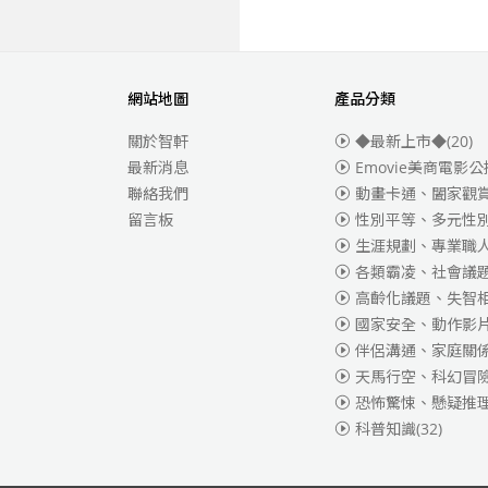
網站地圖
產品分類
關於智軒
◆最新上市◆
(20)
最新消息
Emovie美商電影公
聯絡我們
動畫卡通、闔家觀
留言板
性別平等、多元性
生涯規劃、專業職
各類霸凌、社會議
高齡化議題、失智
國家安全、動作影
伴侶溝通、家庭關
天馬行空、科幻冒
恐怖驚悚、懸疑推
科普知識
(32)