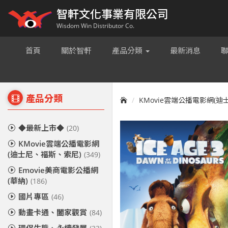
智軒文化事業有限公司
Wisdom Win Distributor Co.
首頁
關於智軒
產品分類
最新消息
產品分類
KMovie雲端公播電影網(
◆最新上市◆
(20)
KMovie雲端公播電影網
(迪士尼、福斯、索尼)
(349)
Emovie美商電影公播網
(華納)
(186)
國片專區
(46)
動畫卡通、闔家觀賞
(84)