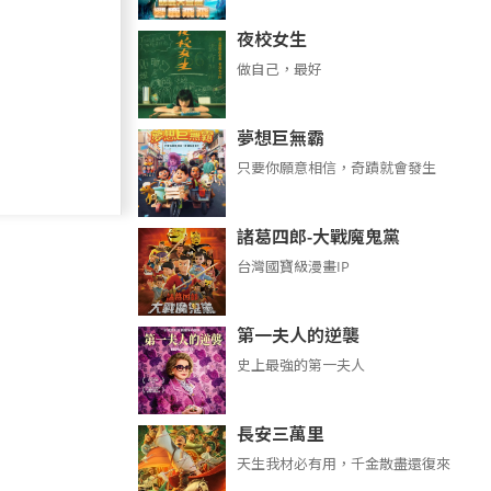
夜校女生
做自己，最好
夢想巨無霸
只要你願意相信，奇蹟就會發生
諸葛四郎-大戰魔鬼黨
台灣國寶級漫畫IP
第一夫人的逆襲
史上最強的第一夫人
長安三萬里
天生我材必有用，千金散盡還復來