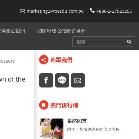
marketing2@twedu.com.tw
+886-2-27923255
美商電影公播網
國家地理-公播影音資源
追蹤我們
osaurs
 of the
熱門排行榜
驀然回首
創作、友情與成長的催淚旅程