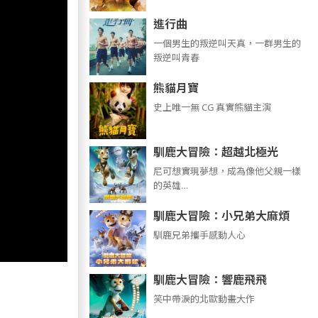
進行曲
​​​一個男生的叛逆叫天真，一群男生的
叛逆叫青春
熊貓月寶
史上唯一無 CG 真實熊貓主演
馴鹿大冒險：超越北極光
尼可想實現夢想，成為像他父親一樣
的英雄…
馴鹿大冒險：小兄弟大麻煩
馴鹿兄弟攜手感動人心
馴鹿大冒險：響鹿飛飛
笑中帶淚的北歐動畫大作