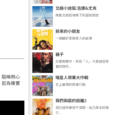
北極小迷狐:吉娜&尤克
兩隻北極狐視角下的冒險旅途
新來的小朋友
一個關於家與家人的故事
器子
在權勢眼中，有些「人」只是器官買
賣的物件...
，聒噪熱心
喵星人領養大作戰
，若為橡實
史上最萌的救援行動
我們與惡的距離2
我已經快要想不清楚，自己原本的樣
子...