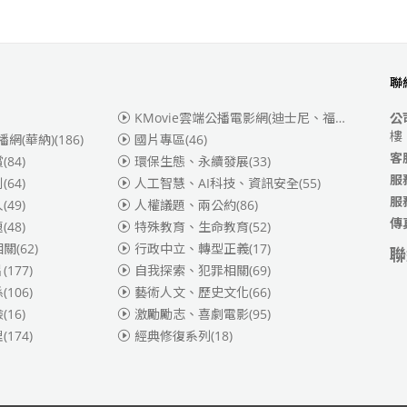
聯
KMovie雲端公播電影網(迪士尼、福斯、索尼)
(3
公
樓
播網(華納)
(186)
國片專區
(46)
客
賞
(84)
環保生態、永續發展
(33)
服
別
(64)
人工智慧、AI科技、資訊安全
(55)
服
人
(49)
人權議題、兩公約
(86)
傳
題
(48)
特殊教育、生命教育
(52)
相關
(62)
行政中立、轉型正義
(17)
聯
片
(177)
自我探索、犯罪相關
(69)
係
(106)
藝術人文、歷史文化
(66)
險
(16)
激勵勵志、喜劇電影
(95)
理
(174)
經典修復系列
(18)