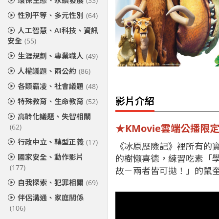
環保生態、永續發展
(33)
性別平等、多元性別
(64)
人工智慧、AI科技、資訊
安全
(55)
生涯規劃、專業職人
(49)
人權議題、兩公約
(86)
各類霸凌、社會議題
(48)
影片介紹
特殊教育、生命教育
(52)
高齡化議題、失智相關
★KMovie雲端公播限
(62)
行政中立、轉型正義
(17)
《冰原歷險記》裡所有的
國家安全、動作影片
的樹懶喜德，練習吃素「
(177)
故－兩者皆可拋！」的鼠
自我探索、犯罪相關
(69)
伴侶溝通、家庭關係
(106)