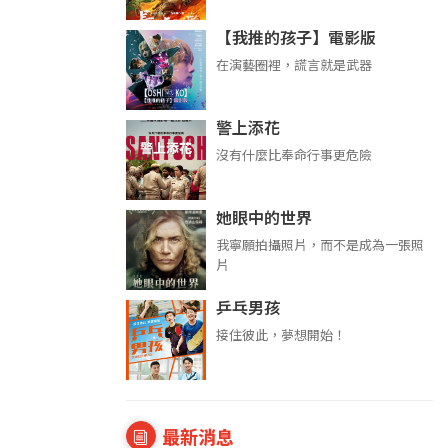
【我推的孩子】電影版
在演藝圈裡，謊言就是武器
警上添花
沒有什麼比奉命行事更危險
她眼中的世界
我寧願拍攝照片，而不是成為一張照
片
乒乓男孩
接住彼此，夢想開始！
最新消息