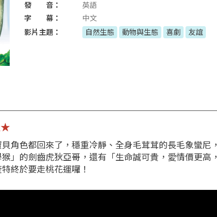
發 音：
英語
字 幕：
中文
影片主題：
自然生態
動物與生態
喜劇
友誼
定★
寶貝角色都回來了，穩重冷靜、全身毛茸茸的長毛象蠻尼
學猴」的劍齒虎狄亞哥，還有「生命誠可貴，愛情價更高
奎特終於要走桃花運囉！