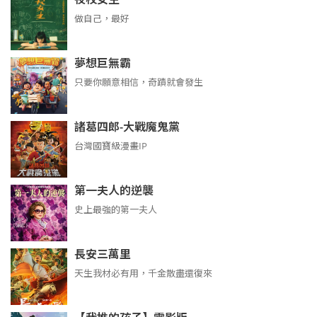
做自己，最好
夢想巨無霸
只要你願意相信，奇蹟就會發生
諸葛四郎-大戰魔鬼黨
台灣國寶級漫畫IP
第一夫人的逆襲
史上最強的第一夫人
長安三萬里
天生我材必有用，千金散盡還復來