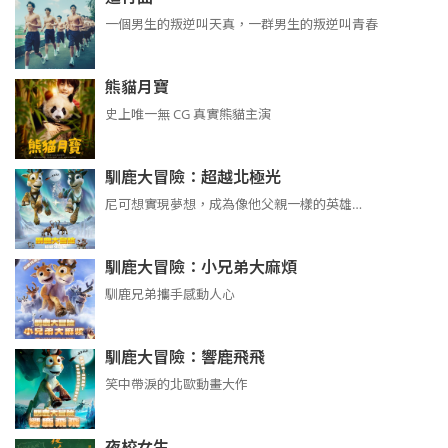
​​​一個男生的叛逆叫天真，一群男生的叛逆叫青春
熊貓月寶
史上唯一無 CG 真實熊貓主演
馴鹿大冒險：超越北極光
尼可想實現夢想，成為像他父親一樣的英雄…
馴鹿大冒險：小兄弟大麻煩
馴鹿兄弟攜手感動人心
馴鹿大冒險：響鹿飛飛
笑中帶淚的北歐動畫大作
夜校女生