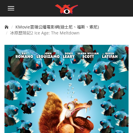
手
機
選
單
KMovie雲端公播電影網(迪士尼、福斯、索尼)
冰原歷險記2 Ice Age: The Meltdown