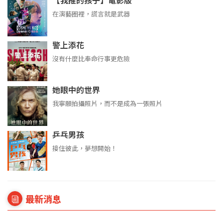
【我推的孩子】電影版
在演藝圈裡，謊言就是武器
警上添花
沒有什麼比奉命行事更危險
她眼中的世界
我寧願拍攝照片，而不是成為一張照片
乒乓男孩
接住彼此，夢想開始！
最新消息