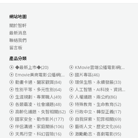
網站地圖
關於智軒
最新消息
聯絡我們
留言板
產品分類
◆最新上市◆
(20)
KMovie雲端公播電影網(迪士尼、福斯、索尼)
Emovie美商電影公播網(華納)
(186)
國片專區
(46)
動畫卡通、闔家觀賞
(84)
環保生態、永續發展
(33)
性別平等、多元性別
(64)
人工智慧、AI科技、資訊安全
(55)
生涯規劃、專業職人
(49)
人權議題、兩公約
(86)
各類霸凌、社會議題
(48)
特殊教育、生命教育
(52)
高齡化議題、失智相關
(62)
行政中立、轉型正義
(17)
國家安全、動作影片
(177)
自我探索、犯罪相關
(69)
伴侶溝通、家庭關係
(106)
藝術人文、歷史文化
(66)
天馬行空、科幻冒險
(16)
激勵勵志、喜劇電影
(95)