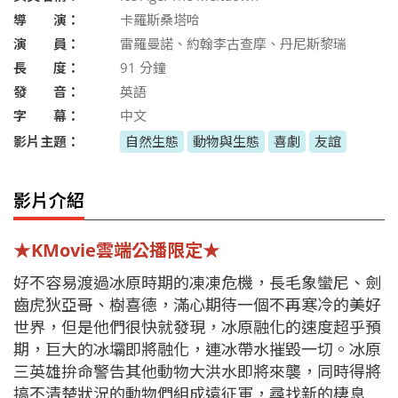
導 演：
卡羅斯桑塔哈
演 員：
雷羅曼諾、約翰李古查摩、丹尼斯黎瑞
長 度：
91
分鐘
發 音：
英語
字 幕：
中文
影片主題：
自然生態
動物與生態
喜劇
友誼
影片介紹
★KMovie雲端公播限定★
好不容易渡過冰原時期的凍凍危機，長毛象蠻尼、劍
齒虎狄亞哥、樹喜德，滿心期待一個不再寒冷的美好
世界，但是他們很快就發現，冰原融化的速度超乎預
期，巨大的冰壩即將融化，連冰帶水摧毀一切。冰原
三英雄拚命警告其他動物大洪水即將來襲，同時得將
搞不清楚狀況的動物們組成遠征軍，尋找新的棲息