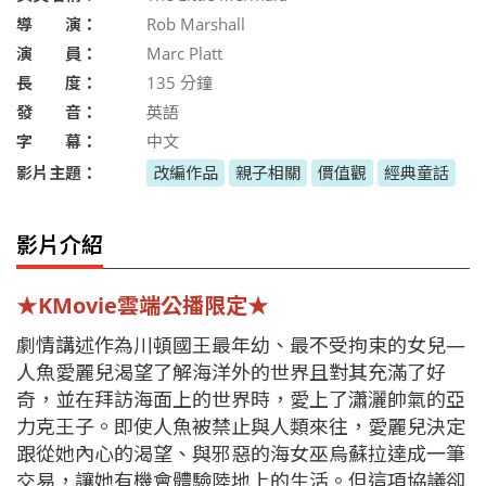
導 演：
Rob Marshall
演 員：
Marc Platt
長 度：
135
分鐘
發 音：
英語
字 幕：
中文
影片主題：
改編作品
親子相關
價值觀
經典童話
影片介紹
★KMovie雲端公播限定★
劇情講述作為川頓國王最年幼、最不受拘束的女兒—
人魚愛麗兒渴望了解海洋外的世界且對其充滿了好
奇，並在拜訪海面上的世界時，愛上了瀟灑帥氣的亞
力克王子。即使人魚被禁止與人類來往，愛麗兒決定
跟從她內心的渴望、與邪惡的海女巫烏蘇拉達成一筆
交易，讓她有機會體驗陸地上的生活。但這項協議卻