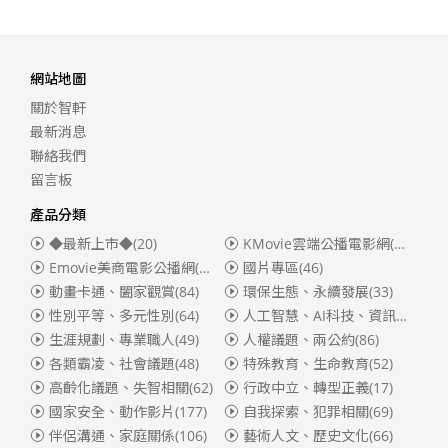
網站地圖
關於智軒
最新消息
聯絡我們
留言板
產品分類
◆最新上市◆
(20)
KMovie雲端公播電影網(迪士尼、福斯、索尼)
Emovie美商電影公播網(華納)
(186)
國片專區
(46)
動畫卡通、闔家觀賞
(84)
環保生態、永續發展
(33)
性別平等、多元性別
(64)
人工智慧、AI科技、資訊安全
(55)
生涯規劃、專業職人
(49)
人權議題、兩公約
(86)
各類霸凌、社會議題
(48)
特殊教育、生命教育
(52)
高齡化議題、失智相關
(62)
行政中立、轉型正義
(17)
國家安全、動作影片
(177)
自我探索、犯罪相關
(69)
伴侶溝通、家庭關係
(106)
藝術人文、歷史文化
(66)