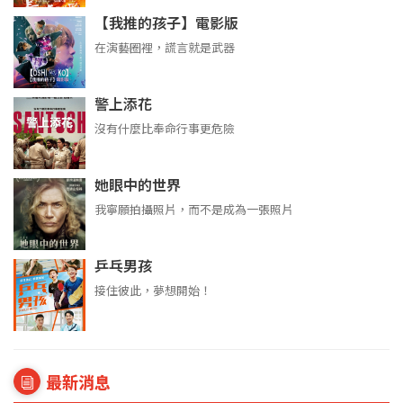
【我推的孩子】電影版
在演藝圈裡，謊言就是武器
警上添花
沒有什麼比奉命行事更危險
她眼中的世界
我寧願拍攝照片，而不是成為一張照片
乒乓男孩
接住彼此，夢想開始！
最新消息