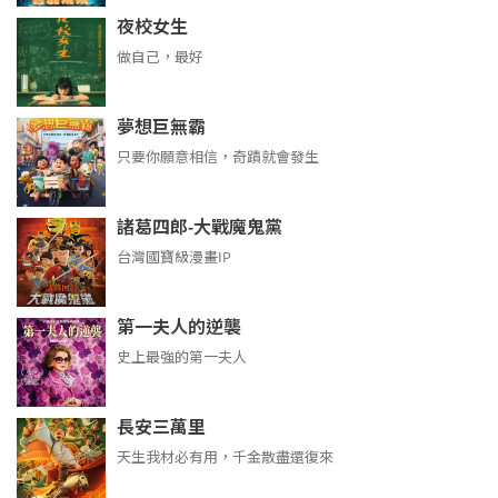
夜校女生
做自己，最好
夢想巨無霸
只要你願意相信，奇蹟就會發生
諸葛四郎-大戰魔鬼黨
台灣國寶級漫畫IP
第一夫人的逆襲
史上最強的第一夫人
長安三萬里
天生我材必有用，千金散盡還復來