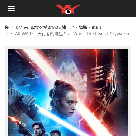
手
機
選
單
KMovie雲端公播電影網(迪士尼、福斯、索尼)
STAR WARS : 天行者的崛起 Star Wars: The Rise of Skywalker