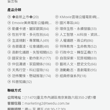
留言板
產品分類
◆最新上市◆
(20)
KMovie雲端公播電影網(迪士尼、福斯、索尼)
Emovie美商電影公播網(華納)
(186)
國片專區
(46)
動畫卡通、闔家觀賞
(84)
環保生態、永續發展
(33)
性別平等、多元性別
(64)
人工智慧、AI科技、資訊安全
(55)
生涯規劃、專業職人
(49)
人權議題、兩公約
(86)
各類霸凌、社會議題
(48)
特殊教育、生命教育
(52)
高齡化議題、失智相關
(62)
行政中立、轉型正義
(17)
國家安全、動作影片
(177)
自我探索、犯罪相關
(69)
伴侶溝通、家庭關係
(106)
藝術人文、歷史文化
(66)
天馬行空、科幻冒險
(16)
激勵勵志、喜劇電影
(95)
恐怖驚悚、懸疑推理
(174)
經典修復系列
(18)
科普知識
(32)
聯絡方式
公司地址：
[11470]臺北市內湖區南京東路六段350-2號1樓
客服信箱：
marketing2@twedu.com.tw
服務時間：
週一 至 週五 (08:30-17:30)