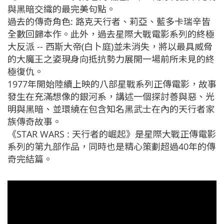
與黑暗交織的最完美句點。
過去的傳奇角色: 路克天行者、莉亞、藍多卡瑞辛皆
全數回歸本作。此外，過去星際大戰電影系列的終極
大反派 -- 西斯大帝(白卜庭)並未消失，將以最具威脅
的大魔王之姿現身向抵抗勢力展開一場前所未見的終
極復仇。
1977年開始陸續上映的八部星戰系列正傳電影，故事
發生在充滿想像的銀河系，講述一個探討善與惡、光
明與黑暗、並環繞在包含知名黑武士在內的天行者家
族傳奇故事。
《STAR WARS : 天行者的崛起》是星際大戰正傳電影
系列的第九部作品，同時也是精心策劃超過40年的傳
奇完結篇。