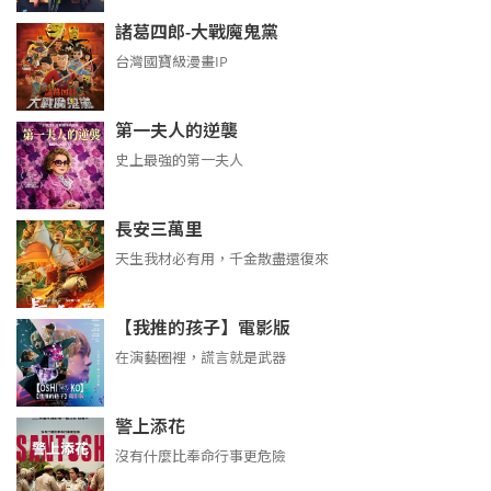
諸葛四郎-大戰魔鬼黨
台灣國寶級漫畫IP
第一夫人的逆襲
史上最強的第一夫人
長安三萬里
天生我材必有用，千金散盡還復來
【我推的孩子】電影版
在演藝圈裡，謊言就是武器
警上添花
沒有什麼比奉命行事更危險