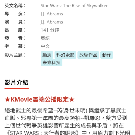
英文名稱：
Star Wars: The Rise of Skywalker
導 演：
J.J. Abrams
演 員：
J.J. Abrams
長 度：
141
分鐘
發 音：
英語
字 幕：
中文
影片主題：
勵志
科幻電影
改編作品
動作
未來科技
影片介紹
★KMovie雲端公播限定★
絕地武士的最後希望--芮(身世未明) 與繼承了黑武士
血脈、邪惡第一軍團的最高領袖--凱羅忍，雙方受到
上個世代戰爭英雄影響所產生的成長與矛盾，將在
《STAR WARS : 天行者的崛起》中，用原力劃下光明